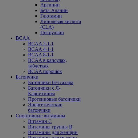
Аргинин
Бета-Аланин
Глютамин
Линолевая кислота
(CLA)
Цитруллин
BCAA
BCAA 2-1-1
BCAA 4-1-1
BCAA 8-1-1
BCAA в капсулах,
таблетках
BCAA порошок
Батончики
Батончики без сахара
Батончики с Л-
Карнитином
Протеиновые батончики
Энергетические
батончики
Спортивные витамины
Витамин С
Витамины группы В
Витамины для женщин
Витамины для мужчин