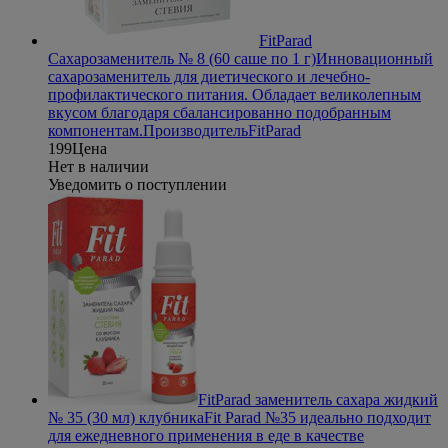
FitParad
Сахарозаменитель № 8 (60 саше по 1 г)
Инновационный
сахарозаменитель для диетического и лечебно-
профилактического питания. Обладает великолепным
вкусом благодаря сбалансированно подобранным
компонентам.
Производитель
FitParad
199
Цена
Нет в наличии
Уведомить о поступлении
FitParad заменитель сахара жидкий
№ 35 (30 мл) клубника
Fit Parad №35 идеально подходит
для ежедневного применения в еде в качестве