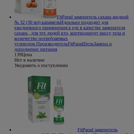
FitParad заменитель сахара жидкий
№ 32 (30 мл) карамель
Идеально подходит для
ежедневного применения в еде в качестве заменителя
сахара , для тех людей кто, контролирует массу тела и
количество потребляемых
углеводов.
Производитель
FitParad
Цель
Замена и
дополнение питания
139
Цена
Нет в наличии
Уведомить о поступлении
FitParad заменитель