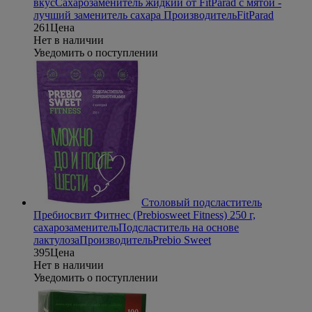
вкус
Сахарозаменитель жидкий от FitParad с мятой -
лучший заменитель сахара
Производитель
FitParad
261
Цена
Нет в наличии
Уведомить о поступлении
Столовый подсластитель
Пребиосвит Фитнес (Prebiosweet Fitness) 250 г,
сахарозаменитель
Подсластитель на основе
лактулоза
Производитель
Prebio Sweet
395
Цена
Нет в наличии
Уведомить о поступлении