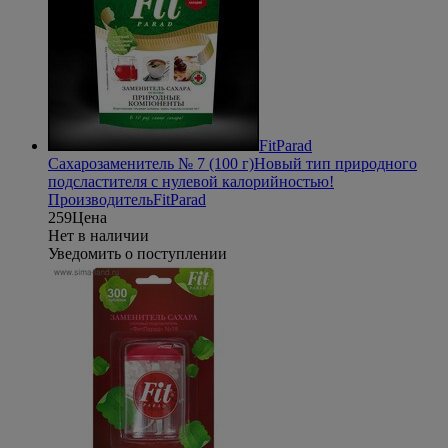
FitParad
Сахарозаменитель № 7 (100 г)
Новый тип природного
подсластителя с нулевой калорийностью!
Производитель
FitParad
259
Цена
Нет в наличии
Уведомить о поступлении