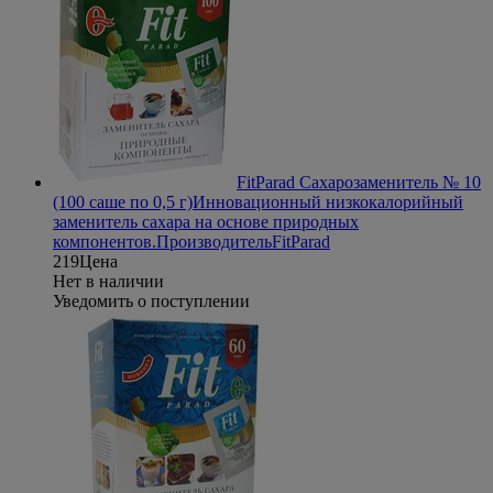
FitParad Сахарозаменитель № 10
(100 саше по 0,5 г)
Инновационный низкокалорийный
заменитель сахара на основе природных
компонентов.
Производитель
FitParad
219
Цена
Нет в наличии
Уведомить о поступлении