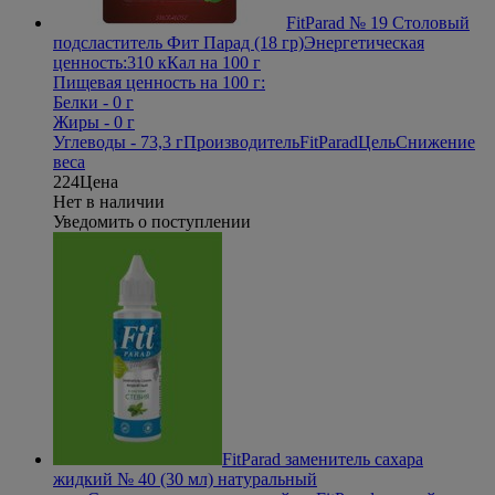
FitParad № 19 Столовый
подсластитель Фит Парад (18 гр)
Энергетическая
ценность:310 кКал на 100 г
Пищевая ценность на 100 г:
Белки - 0 г
Жиры - 0 г
Углеводы - 73,3 г
Производитель
FitParad
Цель
Снижение
веса
224
Цена
Нет в наличии
Уведомить о поступлении
FitParad заменитель сахара
жидкий № 40 (30 мл) натуральный