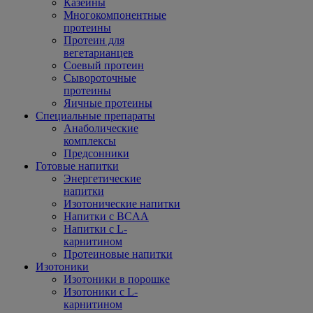
Казеины
Многокомпонентные
протеины
Протеин для
вегетарианцев
Соевый протеин
Сывороточные
протеины
Яичные протеины
Специальные препараты
Анаболические
комплексы
Предсонники
Готовые напитки
Энергетические
напитки
Изотонические напитки
Напитки с BCAA
Напитки с L-
карнитином
Протеиновые напитки
Изотоники
Изотоники в порошке
Изотоники с L-
карнитином