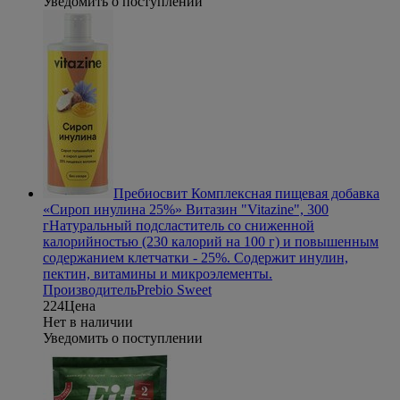
Уведомить о поступлении
Пребиосвит Комплексная пищевая добавка
«Сироп инулина 25%» Витазин "Vitazine", 300
г
Натуральный подсластитель со сниженной
калорийностью (230 калорий на 100 г) и повышенным
содержанием клетчатки - 25%. Содержит инулин,
пектин, витамины и микроэлементы.
Производитель
Prebio Sweet
224
Цена
Нет в наличии
Уведомить о поступлении