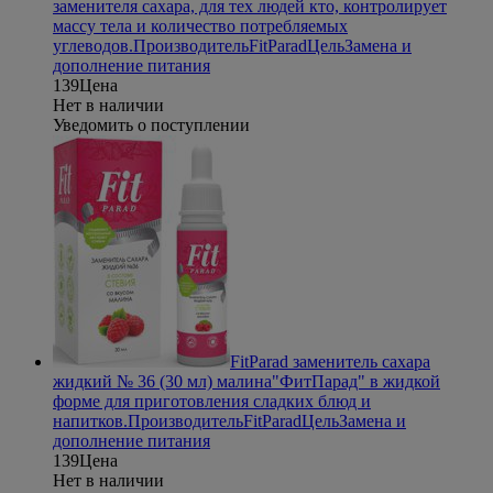
заменителя сахара, для тех людей кто, контролирует
массу тела и количество потребляемых
углеводов.
Производитель
FitParad
Цель
Замена и
дополнение питания
139
Цена
Нет в наличии
Уведомить о поступлении
FitParad заменитель сахара
жидкий № 36 (30 мл) малина
"ФитПарад" в жидкой
форме для приготовления сладких блюд и
напитков.
Производитель
FitParad
Цель
Замена и
дополнение питания
139
Цена
Нет в наличии