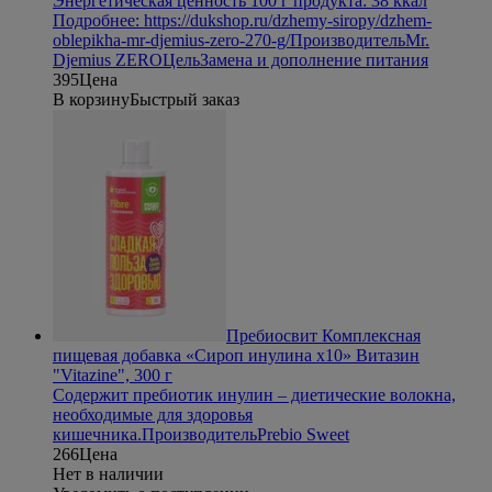
Энергетическая ценность 100 г продукта: 38 ккал
Подробнее: https://dukshop.ru/dzhemy-siropy/dzhem-
oblepikha-mr-djemius-zero-270-g/
Производитель
Mr.
Djemius ZERO
Цель
Замена и дополнение питания
395
Цена
В корзину
Быстрый заказ
Пребиосвит Комплексная
пищевая добавка «Сироп инулина х10» Витазин
"Vitazine", 300 г
Содержит пребиотик инулин – диетические волокна,
необходимые для здоровья
кишечника.
Производитель
Prebio Sweet
266
Цена
Нет в наличии