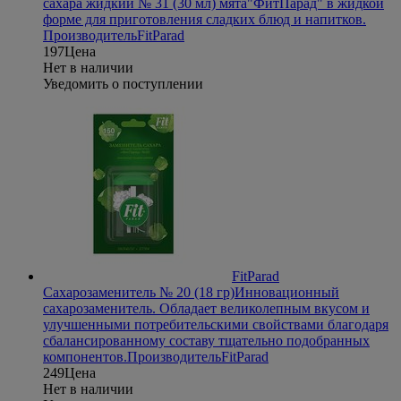
сахара жидкий № 31 (30 мл) мята
"ФитПарад" в жидкой
форме для приготовления сладких блюд и напитков.
Производитель
FitParad
197
Цена
Нет в наличии
Уведомить о поступлении
FitParad
Сахарозаменитель № 20 (18 гр)
Инновационный
сахарозаменитель. Обладает великолепным вкусом и
улучшенными потребительскими свойствами благодаря
сбалансированному составу тщательно подобранных
компонентов.
Производитель
FitParad
249
Цена
Нет в наличии