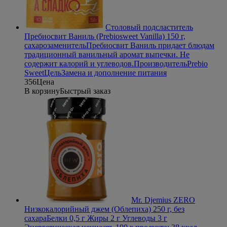
Столовый подсластитель
Пребиосвит Ваниль (Prebiosweet Vanilla) 150 г,
сахарозаменитель
Пребиосвит Ваниль придает блюдам
традиционный ванильный аромат выпечки. Не
содержит калорий и углеводов.
Производитель
Prebio
Sweet
Цель
Замена и дополнение питания
356
Цена
В корзину
Быстрый заказ
Mr. Djemius ZERO
Низкокалорийный джем (Облепиха) 250 г, без
сахара
Белки 0,5 г Жиры 2 г Углеводы 3 г