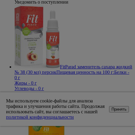
Уведомить о поступлении
FitParad заменитель сахара жидкий
№ 38 (30 мл) персик
Пищевая ценность на 100 г:Белки -
0 г
Жиры - 0 г
Углеводы - 0 г
На основе стевии
Производитель
FitParad
Цель
Замена и
дополнение питания
Мы используем cookie-файлы для анализа
139
Цена
трафика и улучшения работы сайта. Продолжая
Принять
Нет в наличии
использовать сайт, вы соглашаетесь с нашей
Уведомить о поступлении
политикой конфиденциальности