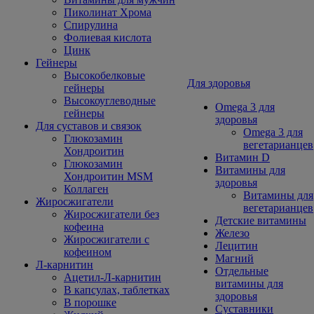
Пиколинат Хрома
Спирулина
Фолиевая кислота
Цинк
Гейнеры
Высокобелковые
Для здоровья
гейнеры
Высокоуглеводные
Omega 3 для
гейнеры
здоровья
Для суставов и связок
Omega 3 для
Глюкозамин
вегетарианцев
Хондроитин
Витамин D
Глюкозамин
Витамины для
Хондроитин MSM
здоровья
Коллаген
Витамины для
Жиросжигатели
вегетарианцев
Жиросжигатели без
Детские витамины
кофеина
Железо
Жиросжигатели с
Лецитин
кофеином
Магний
Л-карнитин
Отдельные
Ацетил-Л-карнитин
витамины для
В капсулах, таблетках
здоровья
В порошке
Суставники