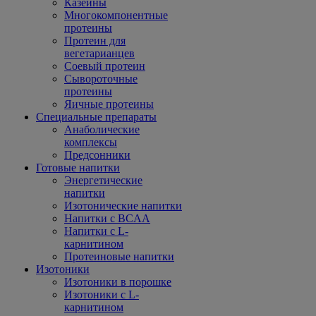
Казеины
Многокомпонентные
протеины
Протеин для
вегетарианцев
Соевый протеин
Сывороточные
протеины
Яичные протеины
Специальные препараты
Анаболические
комплексы
Предсонники
Готовые напитки
Энергетические
напитки
Изотонические напитки
Напитки с BCAA
Напитки с L-
карнитином
Протеиновые напитки
Изотоники
Изотоники в порошке
Изотоники с L-
карнитином