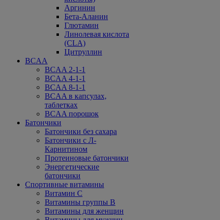
Аргинин
Бета-Аланин
Глютамин
Линолевая кислота
(CLA)
Цитруллин
BCAA
BCAA 2-1-1
BCAA 4-1-1
BCAA 8-1-1
BCAA в капсулах,
таблетках
BCAA порошок
Батончики
Батончики без сахара
Батончики с Л-
Карнитином
Протеиновые батончики
Энергетические
батончики
Спортивные витамины
Витамин С
Витамины группы В
Витамины для женщин
Витамины для мужчин