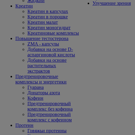
Жидкий
Улучшение зрения
Креатин
Креатин в капсулах
Креатин в порошке
Креатин малат
Креатин моногидрат
Креатиновые комплексы
Повышение тестостерона
ZMA - капсулы
Добавки на основе D-
аспаргиновой кислоты
Добавки на основе
растительных
экстрактов
Предтренировочные
комплексы и энергетики
Гуарана
Донаторы азота
Кофеин
Предтренировочный
комплекс без кофеина
Предтренировочный
комплекс с кофеином
Протеин
Говяжьи протеины