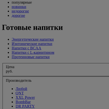
популярные
новинки
недорогие
дорогие
Готовые напитки
Энергетические напитки
Изотонические напитки
Напитки с BCAA
Напитки с L-карнитином
Протеиновые напитки
Цена
руб.
Производитель
Любой
QNT
XXL Power
BombBar
DR PARTY