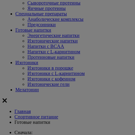
Сывороточные протеины
Яичные протеины
Специальные препараты
Анаболические комплексы
Предсонники
Готовые напитки
Энергетические напитки
Изотонические напитки
Напитки с BCAA
Напитки с L-карнитином
Протеиновые напитки
Изотоники
Изотоники в порошке
Изотоники с L-карнитином
Изотоники с кофеином
Изотонические гели
Мелатонин
Главная
Спортивное питание
Готовые напитки
Сначала: