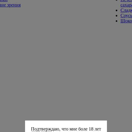
ие зрения
сахар
Слад
Соусы
Шокол
Подтверждаю, что мне боле 18 лет