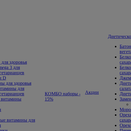
Диетическо
Батон
вегет
Белко
 для здоровья
сахар
ega 3 для
Белко
гетарианцев
сахар
н D
Джем
ы для здоровья
Диети
тамины для
салат
Акции
гетарианцев
КОМБО наборы -
Диети
 витамины
15%
Замен
н
Морож
Орехи
ые витамины для
сахар
я
Орех
ники
Печен