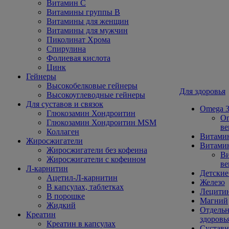
Витамин С
Витамины группы В
Витамины для женщин
Витамины для мужчин
Пиколинат Хрома
Спирулина
Фолиевая кислота
Цинк
Гейнеры
Высокобелковые гейнеры
Для здоровья
Высокоуглеводные гейнеры
Для суставов и связок
Omega 3
Глюкозамин Хондроитин
Om
Глюкозамин Хондроитин MSM
ве
Коллаген
Витами
Жиросжигатели
Витамин
Жиросжигатели без кофеина
Ви
Жиросжигатели с кофеином
ве
Л-карнитин
Детские
Ацетил-Л-карнитин
Железо
В капсулах, таблетках
Лецити
В порошке
Магний
Жидкий
Отдельн
Креатин
здоровь
Креатин в капсулах
Сустав