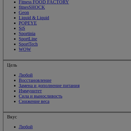
Fitness FOOD FACTORY
fitnesSHOCK
Geon
Liquid & Liquid
POPEYE
SiS
Sportinia
SportLine
SportTech
WOW
Цель
Любой
Восстановление
Замена и дополнение питания
Иммунитет
Сила и выносливость
Снижение веса
Вкус
Любой