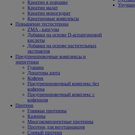
Креатин в порошке
Улучшен
Креатин малат
Креатин моногидрат
Креатиновые комплексы
Повышение тестостерона
ZMA - капсулы
Добавки на основе D-аспаргиновой
кислоты
Добавки на основе растительных
экстрактов
Предтренировочные комплексы и
энергетики
Гуарана
Донаторы азота
Кофеин
Предтренировочный комплекс без
кофеина
Предтренировочный комплекс с
кофеином
Протеин
Говяжьи протеины
Казеины
Многокомпонентные протеины
Протеин для вегетарианцев
Соевый протеин