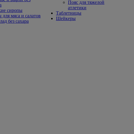
Пояс для тяжелой
а
атлетики
кие сиропы
Таблетницы
 для мяса и салатов
Шейкеры
ад без сахара