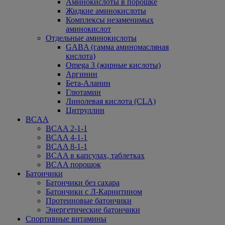
Аминокислоты в порошке
Жидкие аминокислоты
Комплексы незаменимых
аминокислот
Отдельные аминокислоты
GABA (гамма аминомасляная
кислота)
Omega 3 (жирные кислоты)
Аргинин
Бета-Аланин
Глютамин
Линолевая кислота (CLA)
Цитруллин
BCAA
BCAA 2-1-1
BCAA 4-1-1
BCAA 8-1-1
BCAA в капсулах, таблетках
BCAA порошок
Батончики
Батончики без сахара
Батончики с Л-Карнитином
Протеиновые батончики
Энергетические батончики
Спортивные витамины