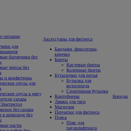
е питание
Aксессуары для фитнеса
чики для
Бандажи, фиксаторы,
арианцев
крючки
вые батончики без
Бинты
а
Кистевые бинты
вые чипсы без
Коленные бинты
а
Бутылочки для питья
ы и конфитюры
Бутылка для
ческие соусы для
велосипеда
а
Спортивная бутылка
ческие соусы к мясу
Контейнеры
Бренды
ители сахара
Лямки для тяги
Эритритол
Магнезия
еное без сахара
Перчатки для фитнеса
 в шоколаде без
Пояса
а
Пояс для
овые пасты
пауэрлифтинга
ье и вафли без