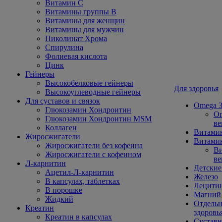
Витамин С
Витамины группы В
Витамины для женщин
Витамины для мужчин
Пиколинат Хрома
Спирулина
Фолиевая кислота
Цинк
Гейнеры
Высокобелковые гейнеры
Для здоровья
Высокоуглеводные гейнеры
Для суставов и связок
Omega 3
Глюкозамин Хондроитин
Om
Глюкозамин Хондроитин MSM
ве
Коллаген
Витами
Жиросжигатели
Витамин
Жиросжигатели без кофеина
Ви
Жиросжигатели с кофеином
ве
Л-карнитин
Детские
Ацетил-Л-карнитин
Железо
В капсулах, таблетках
Лецити
В порошке
Магний
Жидкий
Отдельн
Креатин
здоровь
Креатин в капсулах
Сустав