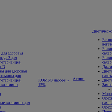
Диетическо
Батон
вегет
Белко
 для здоровья
сахар
ega 3 для
Белко
гетарианцев
сахар
н D
Джем
ы для здоровья
Диети
тамины для
салат
Акции
гетарианцев
КОМБО наборы -
Диети
 витамины
15%
Замен
н
Морож
Орехи
ые витамины для
сахар
я
Орех
ники
Печен