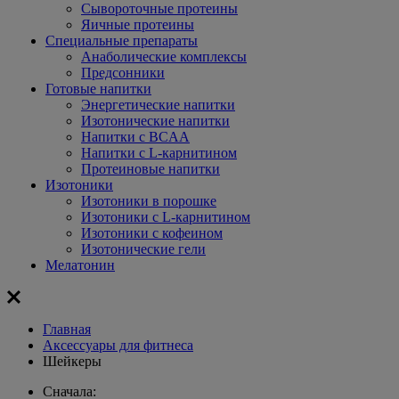
Сывороточные протеины
Яичные протеины
Специальные препараты
Анаболические комплексы
Предсонники
Готовые напитки
Энергетические напитки
Изотонические напитки
Напитки с BCAA
Напитки с L-карнитином
Протеиновые напитки
Изотоники
Изотоники в порошке
Изотоники с L-карнитином
Изотоники с кофеином
Изотонические гели
Мелатонин
Главная
Aксессуары для фитнеса
Шейкеры
Сначала: