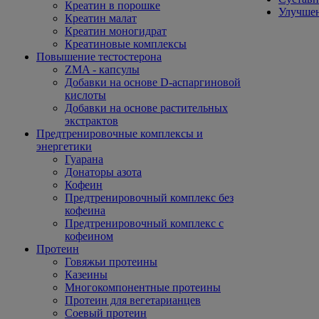
Креатин в порошке
Улучшен
Креатин малат
Креатин моногидрат
Креатиновые комплексы
Повышение тестостерона
ZMA - капсулы
Добавки на основе D-аспаргиновой
кислоты
Добавки на основе растительных
экстрактов
Предтренировочные комплексы и
энергетики
Гуарана
Донаторы азота
Кофеин
Предтренировочный комплекс без
кофеина
Предтренировочный комплекс с
кофеином
Протеин
Говяжьи протеины
Казеины
Многокомпонентные протеины
Протеин для вегетарианцев
Соевый протеин