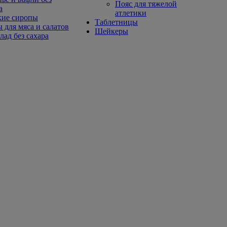
Пояс для тяжелой
а
атлетики
кие сиропы
Таблетницы
 для мяса и салатов
Шейкеры
ад без сахара