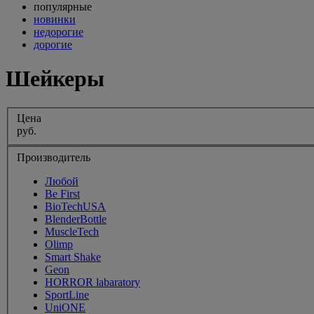
популярные
новинки
недорогие
дорогие
Шейкеры
Цена
руб.
Производитель
Любой
Be First
BioTechUSA
BlenderBottle
MuscleTech
Olimp
Smart Shake
Geon
HORROR labaratory
SportLine
UniONE