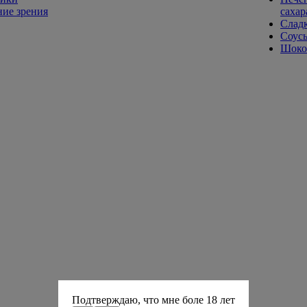
ие зрения
сахар
Слад
Соусы
Шокол
Подтверждаю, что мне боле 18 лет