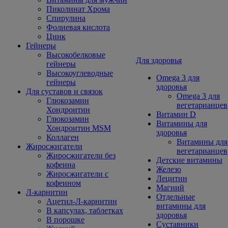
Пиколинат Хрома
Спирулина
Фолиевая кислота
Цинк
Гейнеры
Высокобелковые
Для здоровья
гейнеры
Высокоуглеводные
Omega 3 для
гейнеры
здоровья
Для суставов и связок
Omega 3 для
Глюкозамин
вегетарианцев
Хондроитин
Витамин D
Глюкозамин
Витамины для
Хондроитин MSM
здоровья
Коллаген
Витамины для
Жиросжигатели
вегетарианцев
Жиросжигатели без
Детские витамины
кофеина
Железо
Жиросжигатели с
Лецитин
кофеином
Магний
Л-карнитин
Отдельные
Ацетил-Л-карнитин
витамины для
В капсулах, таблетках
здоровья
В порошке
Суставники