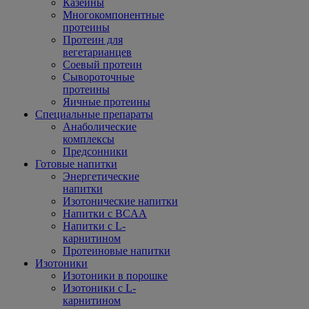
Казеины
Многокомпонентные
протеины
Протеин для
вегетарианцев
Соевый протеин
Сывороточные
протеины
Яичные протеины
Специальные препараты
Анаболические
комплексы
Предсонники
Готовые напитки
Энергетические
напитки
Изотонические напитки
Напитки с BCAA
Напитки с L-
карнитином
Протеиновые напитки
Изотоники
Изотоники в порошке
Изотоники с L-
карнитином