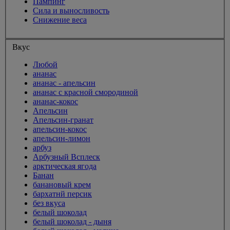
Пампинг
Сила и выносливость
Снижение веса
Вкус
Любой
ананас
ананас - апельсин
ананас с красной смородиной
ананас-кокос
Апельсин
Апельсин-гранат
апельсин-кокос
апельсин-лимон
арбуз
Арбузный Всплеск
арктическая ягода
Банан
банановый крем
бархатнй персик
без вкуса
белый шоколад
белый шоколад - дыня