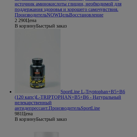
источник аминокислоты глицин, необходимой для
поддержания здоровья и хорошего самочувствия.
Производитель
NOW
Цель
Восстановление
2 290
Цена
В корзину
Быстрый заказ
SportLine L-Tryptophan+B5+B6
(120 капс)
L-TRIPTOPHAN+B5+B6 - Натуральный
нелекарственный
антидепрессант.
Производитель
SportLine
981
Цена
В корзину
Быстрый заказ