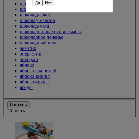
Да
Нет
шоколад-вишня
шоколад-карамель
шоколад-кокос
шоколад-малина
шоколад-мята
шоколадно-арахисовое масло
шоколадное печенье
шоколадный кекс
экзотик
энергетик
энерджи
яблоко
яблоко с корицей
яблоко-вишня
яблоко-груша
ягоды
Показать
Сбрость