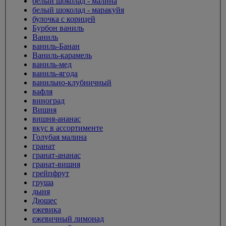
белый шоколад - малина
белый шоколад - маракуйя
булочка с корицей
Бурбон ваниль
Ваниль
ваниль-Банан
Ваниль-карамель
ваниль-мед
ваниль-ягода
ванильно-клубничный
вафля
виноград
Вишня
вишня-ананас
вкус в ассортименте
Голубая малина
гранат
гранат-ананас
гранат-вишня
грейпфрут
груша
дыня
Дюшес
ежевика
ежевичный лимонад