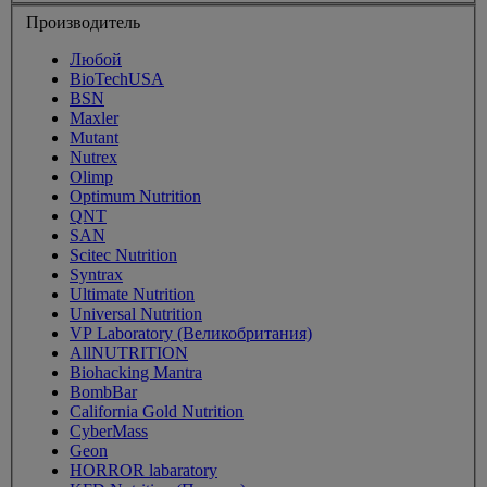
Производитель
Любой
BioTechUSA
BSN
Maxler
Mutant
Nutrex
Olimp
Optimum Nutrition
QNT
SAN
Scitec Nutrition
Syntrax
Ultimate Nutrition
Universal Nutrition
VP Laboratory (Великобритания)
AllNUTRITION
Biohacking Mantra
BombBar
California Gold Nutrition
CyberMass
Geon
HORROR labaratory