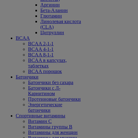
Аргинин
Бета-Аланин
Глютамин
Линолевая кислота
(CLA)
Цитруллин
BCAA
BCAA 2-1-1
BCAA 4-1-1
BCAA 8-1-1
BCAA в капсулах,
таблетках
BCAA порошок
Батончики
Батончики без сахара
Батончики с Л-
Карнитином
Протеиновые батончики
Энергетические
батончики
Спортивные витамины
Витамин С
Витамины группы В
Витамины для женщин
Витамины для мужчин