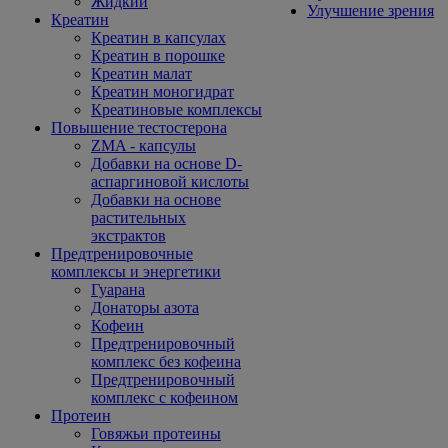
Жидкий
Улучшение зрения
Креатин
Креатин в капсулах
Креатин в порошке
Креатин малат
Креатин моногидрат
Креатиновые комплексы
Повышение тестостерона
ZMA - капсулы
Добавки на основе D-
аспаргиновой кислоты
Добавки на основе
растительных
экстрактов
Предтренировочные
комплексы и энергетики
Гуарана
Донаторы азота
Кофеин
Предтренировочный
комплекс без кофеина
Предтренировочный
комплекс с кофеином
Протеин
Говяжьи протеины