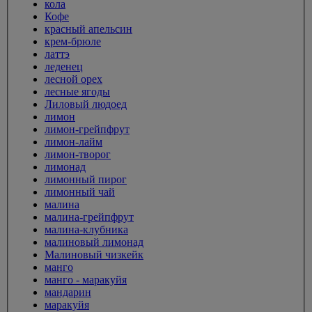
кола
Кофе
красный апельсин
крем-брюле
латтэ
леденец
лесной орех
лесные ягоды
Лиловый людоед
лимон
лимон-грейпфрут
лимон-лайм
лимон-творог
лимонад
лимонный пирог
лимонный чай
малина
малина-грейпфрут
малина-клубника
малиновый лимонад
Малиновый чизкейк
манго
манго - маракуйя
мандарин
маракуйя