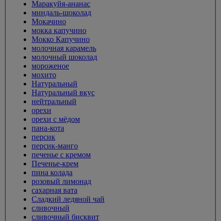
Маракуйя-ананас
миндаль-шоколад
Мокачино
мокка капучино
Мокко Капучино
молочная карамель
молочный шоколад
мороженое
мохито
Натуральный
Натуральный вкус
нейтральный
орехи
орехи с мёдом
пана-кота
персик
персик-манго
печенье с кремом
Печенье-крем
пина колада
розовый лимонад
сахарная вата
Сладкий ледяной чай
сливочный
сливочный бисквит