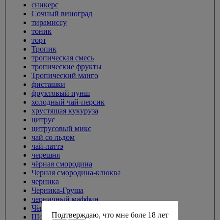
сникерс
Сочный виноград
тирамиссу
тоник
торт
Тропик
тропическая смесь
тропические фрукты
Тропический манго
фисташки
фруктовый пунш
холодный чай-персик
хрустящая кукуруза
цитрус
цитрусовый микс
чай со льдом
чай-латтэ
черешня
чёрная смородина
Черная смородина-клюква
черника
Черника-Груша
черничный маффин
Чёрный мохито
Подтверждаю, что мне боле 18 лет
Шоколад