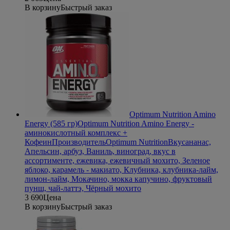
В корзину
Быстрый заказ
Optimum Nutrition Amino
Energy (585 гр)
Optimum Nutrition Amino Energy -
аминокислотный комплекс +
Кофеин
Производитель
Optimum Nutrition
Вкус
ананас,
Апельсин, арбуз, Ваниль, виноград, вкус в
ассортименте, ежевика, ежевичный мохито, Зеленое
яблоко, карамель - макиато, Клубника, клубника-лайм,
лимон-лайм, Мокачино, мокка капучино, фруктовый
пунш, чай-латтэ, Чёрный мохито
3 690
Цена
В корзину
Быстрый заказ