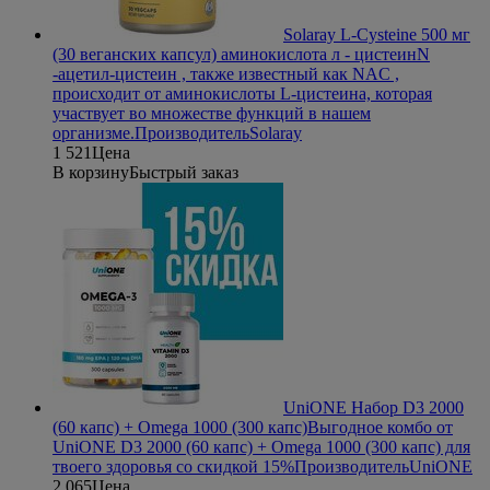
Solaray L-Cysteine 500 мг
(30 веганских капсул) аминокислота л - цистеин
N
-ацетил-цистеин , также известный как NAC ,
происходит от аминокислоты L-цистеина, которая
участвует во множестве функций в нашем
организме.
Производитель
Solaray
1 521
Цена
В корзину
Быстрый заказ
UniONE Набор D3 2000
(60 капс) + Omega 1000 (300 капс)
Выгодное комбо от
UniONE D3 2000 (60 капс) + Omega 1000 (300 капс) для
твоего здоровья со скидкой 15%
Производитель
UniONE
2 065
Цена