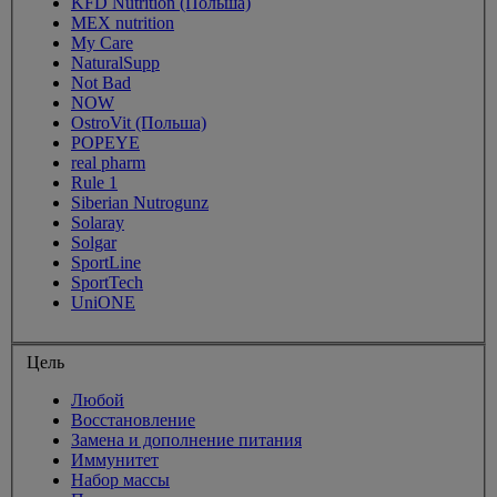
KFD Nutrition (Польша)
MEX nutrition
My Care
NaturalSupp
Not Bad
NOW
OstroVit (Польша)
POPEYE
real pharm
Rule 1
Siberian Nutrogunz
Solaray
Solgar
SportLine
SportTech
UniONE
Цель
Любой
Восстановление
Замена и дополнение питания
Иммунитет
Набор массы