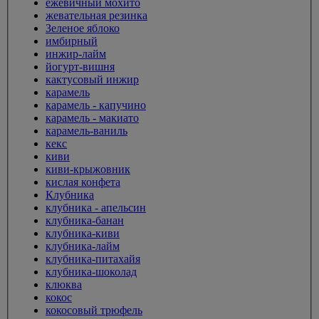
ежевичный мохито
жевательная резинка
Зеленое яблоко
имбирный
инжир-лайм
йогурт-вишня
кактусовый инжир
карамель
карамель - капучино
карамель - макиато
карамель-ваниль
кекс
киви
киви-крыжовник
кислая конфета
Клубника
клубника - апельсин
клубника-банан
клубника-киви
клубника-лайм
клубника-питахайя
клубника-шоколад
клюква
кокос
кокосовый трюфель