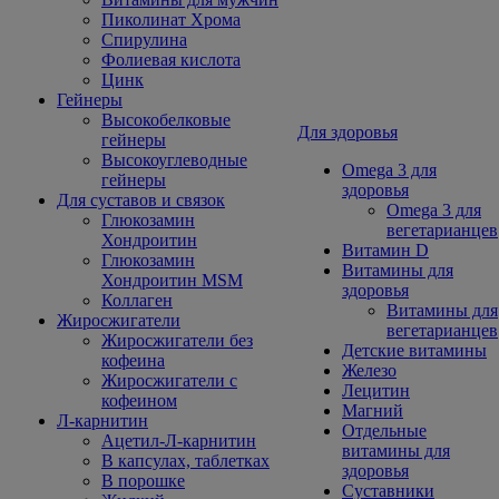
Пиколинат Хрома
Спирулина
Фолиевая кислота
Цинк
Гейнеры
Высокобелковые
Для здоровья
гейнеры
Высокоуглеводные
Omega 3 для
гейнеры
здоровья
Для суставов и связок
Omega 3 для
Глюкозамин
вегетарианцев
Хондроитин
Витамин D
Глюкозамин
Витамины для
Хондроитин MSM
здоровья
Коллаген
Витамины для
Жиросжигатели
вегетарианцев
Жиросжигатели без
Детские витамины
кофеина
Железо
Жиросжигатели с
Лецитин
кофеином
Магний
Л-карнитин
Отдельные
Ацетил-Л-карнитин
витамины для
В капсулах, таблетках
здоровья
В порошке
Суставники