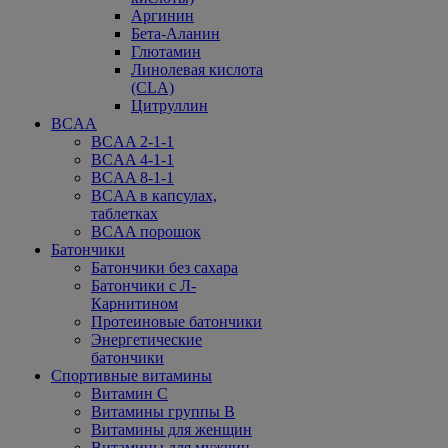
Аргинин
Бета-Аланин
Глютамин
Линолевая кислота
(CLA)
Цитруллин
BCAA
BCAA 2-1-1
BCAA 4-1-1
BCAA 8-1-1
BCAA в капсулах,
таблетках
BCAA порошок
Батончики
Батончики без сахара
Батончики с Л-
Карнитином
Протеиновые батончики
Энергетические
батончики
Спортивные витамины
Витамин С
Витамины группы В
Витамины для женщин
Витамины для мужчин