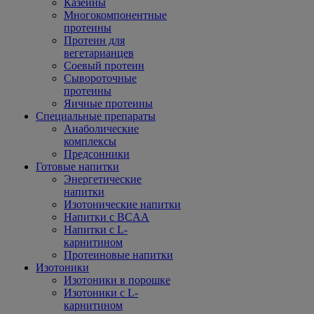
Казеины
Многокомпонентные
протеины
Протеин для
вегетарианцев
Соевый протеин
Сывороточные
протеины
Яичные протеины
Специальные препараты
Анаболические
комплексы
Предсонники
Готовые напитки
Энергетические
напитки
Изотонические напитки
Напитки с BCAA
Напитки с L-
карнитином
Протеиновые напитки
Изотоники
Изотоники в порошке
Изотоники с L-
карнитином