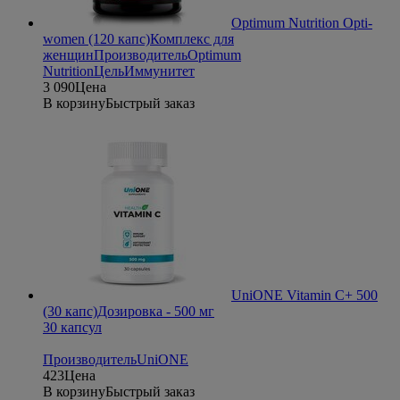
Optimum Nutrition Opti-
women (120 капс)
Комплекс для
женщин
Производитель
Optimum
Nutrition
Цель
Иммунитет
3 090
Цена
В корзину
Быстрый заказ
UniONE Vitamin C+ 500
(30 капс)
Дозировка - 500 мг
30 капсул
Производитель
UniONE
423
Цена
В корзину
Быстрый заказ