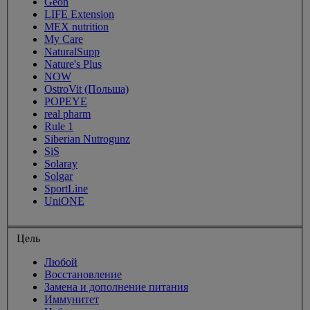
Geon
LIFE Extension
MEX nutrition
My Care
NaturalSupp
Nature's Plus
NOW
OstroVit (Польша)
POPEYE
real pharm
Rule 1
Siberian Nutrogunz
SiS
Solaray
Solgar
SportLine
UniONE
Цель
Любой
Восстановление
Замена и дополнение питания
Иммунитет