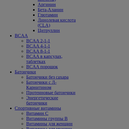
Аргинин
Бета-Аланин
Глютамин
Линолевая кислота
(CLA)
Цитруллин
BCAA
BCAA 2-1-1
BCAA 4-1-1
BCAA 8-1-1
BCAA в капсулах,
таблетках
BCAA порошок
Батончики
Батончики без сахара
Батончики с Л-
Карнитином
Протеиновые батончики
Энергетические
батончики
Спортивные витамины
Витамин С
Витамины группы В
Витамины для женщин
Витамины для мужчин