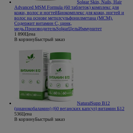
Solgar Skin, Nails, Hair
Advanced MSM Formula (60 таблеток) комплекс для
кожи, волос и ногтей
Биокомплекс для кожи, ногтей и
волос на основе метилсульфонилметана (МСМ).
Содержит витамин С, цинк,
медь.
Производитель
Solgar
Цель
Иммунитет
1 890
Цена
В корзину
Быстрый заказ
NaturalSupp B12
(цианокобаламин) (60 веганских капсул) витамин Б12
536
Цена
В корзину
Быстрый заказ