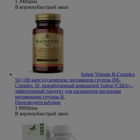
1 390
Цена
В корзину
Быстрый заказ
Solgar Vitmain B-Complex
50 (100 капсул) комплекс витаминов группы В
B-
Complex 50, разработанный компанией Solgar (США) –
эффективный продукт для насыщения организма
витаминами группы В.
Производитель
Solgar
1 890
Цена
В корзину
Быстрый заказ