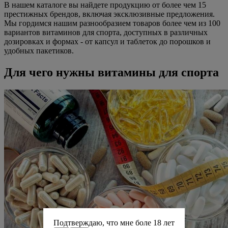
В нашем каталоге вы найдете продукцию от более чем 15
престижных брендов, включая эксклюзивные предложения.
Мы гордимся нашим разнообразием товаров более чем из 100
вариантов витаминов для спорта, доступных в различных
дозировках и формах - от капсул и таблеток до порошков и
удобных пакетиков.
Для чего нужны витамины для спорта
Подтверждаю, что мне боле 18 лет