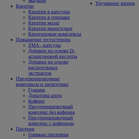
Жидкий
Улучшение зрения
Креатин
Креатин в капсулах
Креатин в порошке
Креатин малат
Креатин моногидрат
Креатиновые комплексы
Повышение тестостерона
ZMA - капсулы
Добавки на основе D-
аспаргиновой кислоты
Добавки на основе
растительных
экстрактов
Предтренировочные
комплексы и энергетики
Гуарана
Донаторы азота
Кофеин
Предтренировочный
комплекс без кофеина
Предтренировочный
комплекс с кофеином
Протеин
Говяжьи протеины