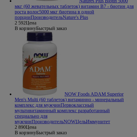
Natures Plus Biotin 5000
мкг (60 жевательных таблеток) витамин В7 - биотин для
роста волос
5000 мкг биотина в одной
порции
Производитель
Nature's Plus
2 592
Цена
В корзину
Быстрый заказ
NOW Foods ADAM Superior
Men's Multi (60 таблеток) витаминно - минеральный
комплекс для мужчин
Первоклассный
мультивитаминный комплекс разработанный
специально для
мужчин
Производитель
NOW
Цель
Иммунитет
2 890
Цена
В корзину
Быстрый заказ