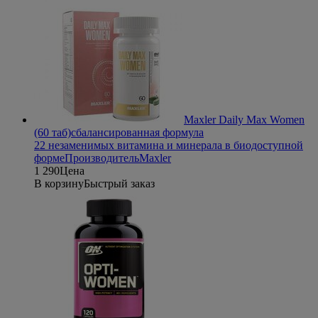
Maxler Daily Max Women
(60 таб)
сбалансированная формула
22 незаменимых витамина и минерала в биодоступной
форме
Производитель
Maxler
1 290
Цена
В корзину
Быстрый заказ