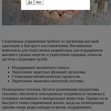
Да
Нет
Спортивные упражнения требуют от организма высокой
адаптации и быстрого восстановления. Витаминные
комплексы для спортсменов разработаны для поддержания
высокого уровня энергии и укрепления здоровья, помогая
достичь следующих целей:
Поддержание жизненного тонуса.
Укрепление защитных функций организма.
Стимуляция метаболических процессов.
Укрепление мышечно-скелетной системы.
Полноценное питание, богатое различными продуктами,
способно обеспечить повседневные потребности человека в
основных витаминах и минеральных веществах. Однако из-за
быстрого темпа современной жизни, когда на полноценные
приемы пищи редко находится время, поддерживать