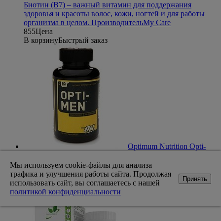
Биотин (В7) – важный витамин для поддержания
здоровья и красоты волос, кожи, ногтей и для работы
организма в целом.
Производитель
My Care
855
Цена
В корзину
Быстрый заказ
Optimum Nutrition Opti-
men (90 таб)
Комплекс для
мужчин
Производитель
Optimum
Мы используем cookie-файлы для анализа
Nutrition
Цель
Восстановление, Иммунитет
трафика и улучшения работы сайта. Продолжая
Принять
3 190
Цена
использовать сайт, вы соглашаетесь с нашей
В корзину
Быстрый заказ
политикой конфиденциальности