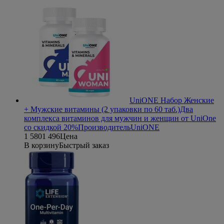
UniONE Набор Женские
+ Мужские витамины (2 упаковки по 60 таб.)
Два
комплекса витаминов для мужчин и женщин от UniOne
со скидкой 20%
Производитель
UniONE
1 580
1 496
Цена
В корзину
Быстрый заказ