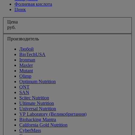
Фолиевая кислота
Цинк
Цена
руб.
Производитель
Любой
BioTechUSA
Ironman
Maxler
Mutant
Olimp
Optimum Nutrition
QNT
SAN
Scitec Nutrition
Ultimate Nutrition
Universal Nutrition
VP Laboratory (Великобритания)
Biohacking Mantra
California Gold Nutrition
CyberMass