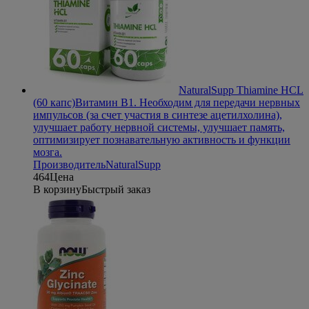
NaturalSupp Thiamine HCL
(60 капс)
Витамин В1. Необходим для передачи нервных
импульсов (за счет участия в синтезе ацетилхолина),
улучшает работу нервной системы, улучшает память,
оптимизирует познавательную активность и функции
мозга.
Производитель
NaturalSupp
464
Цена
В корзину
Быстрый заказ