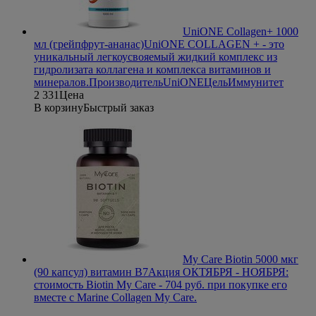
UniONE Collagen+ 1000
мл (грейпфрут-ананас)
UniONE COLLAGEN + - это
уникальный легкоусвояемый жидкий комплекс из
гидролизата коллагена и комплекса витаминов и
минералов.
Производитель
UniONE
Цель
Иммунитет
2 331
Цена
В корзину
Быстрый заказ
My Care Biotin 5000 мкг
(90 капсул) витамин В7
Акция ОКТЯБРЯ - НОЯБРЯ:
стоимость Biotin My Care - 704 руб. при покупке его
вместе с Marine Collagen My Care.