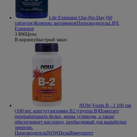
Life Extension One-Per-Day (60
таблеток)
Компекс витаминов
Производитель
LIFE
Extension
3 890
Цена
В корзину
Быстрый заказ
NOW Foods B - 2 100 mg
(100 вег. капсул) витамин В2 (группа В)
Помогает
перерабатывать белки, жиры углеводы, а также
обеспечивает кислород, необходимый для выработки
энергии.
Производитель
NOW
Цель
Иммунитет