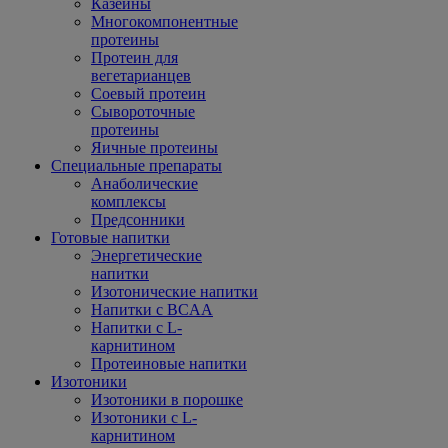
Казеины
Многокомпонентные
протеины
Протеин для
вегетарианцев
Соевый протеин
Сывороточные
протеины
Яичные протеины
Специальные препараты
Анаболические
комплексы
Предсонники
Готовые напитки
Энергетические
напитки
Изотонические напитки
Напитки с BCAA
Напитки с L-
карнитином
Протеиновые напитки
Изотоники
Изотоники в порошке
Изотоники с L-
карнитином