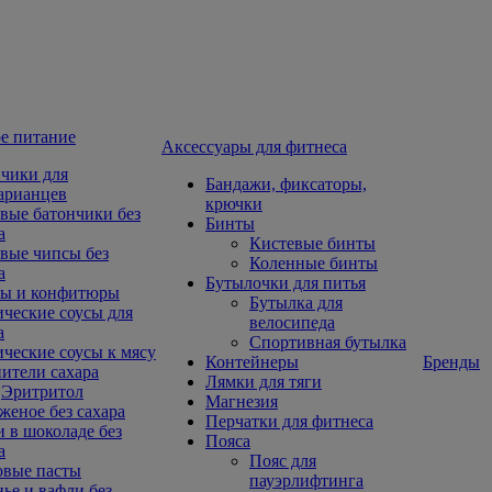
е питание
Aксессуары для фитнеса
чики для
Бандажи, фиксаторы,
арианцев
крючки
вые батончики без
Бинты
а
Кистевые бинты
вые чипсы без
Коленные бинты
а
Бутылочки для питья
ы и конфитюры
Бутылка для
ческие соусы для
велосипеда
а
Спортивная бутылка
ческие соусы к мясу
Контейнеры
Бренды
ители сахара
Лямки для тяги
Эритритол
Магнезия
еное без сахара
Перчатки для фитнеса
 в шоколаде без
Пояса
а
Пояс для
овые пасты
пауэрлифтинга
ье и вафли без