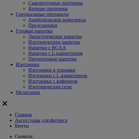
Сывороточные протеины
Яичные протеины
Специальные препараты
Анаболические комплексы
Предсонники
Готовые напитки
Энергетические напитки
Изотонические напитки
Напитки с BCAA
Напитки с L-карнитином
Протеиновые напитки
Изотоники
Изотоники в порошке
Изотоники с L-карнитином
Изотоники с кофеином
Изотонические гели
Мелатонин
Главная
Aксессуары для фитнеса
Бинты
Сначала: