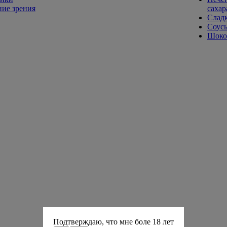
ие зрения
сахар
Слад
Соусы
Шокол
Подтверждаю, что мне боле 18 лет