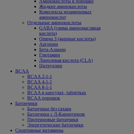
Аминокислоты в порошке
Жидкие аминокислоты
Комплексы незаменимых
аминокислот
Отдельные аминокислоты
GABA (гамма аминомасляная
кислота)
Omega 3 (жирные кислоты)
Аргинин
Бета-Аланин
Глютамин
Линолевая кислота (CLA)
Цитруллин
BCAA
BCAA 2-1-1
BCAA 4-1-1
BCAA 8-1-1
BCAA в капсулах, таблетках
BCAA порошок
Батончики
Батончики без сахара
Батончики с Л-Карнитином
Протеиновые батончики
Энергетические батончики
Спортивные витамины