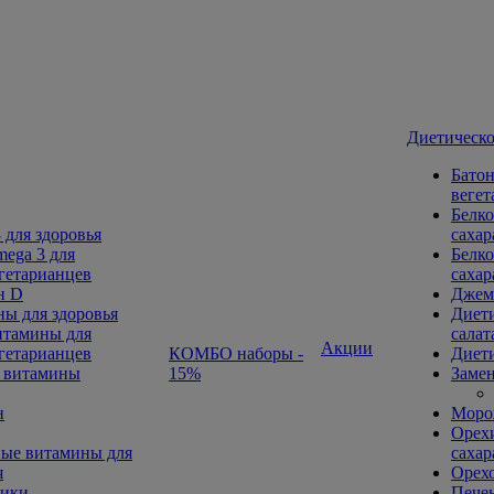
Диетическо
Батон
вегет
Белко
 для здоровья
сахар
ega 3 для
Белко
гетарианцев
сахар
н D
Джем
ы для здоровья
Диети
тамины для
салат
Акции
гетарианцев
КОМБО наборы -
Диети
 витамины
15%
Замен
н
Морож
Орехи
ые витамины для
сахар
я
Орех
ники
Печен