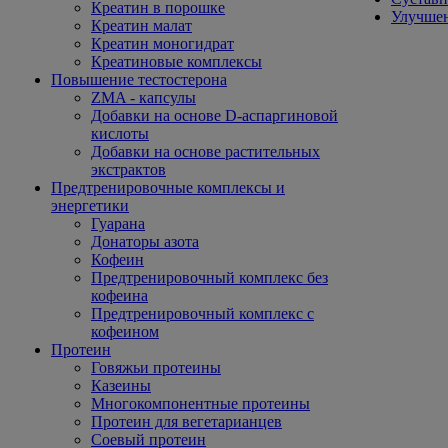
Креатин в порошке
Улучшен
Креатин малат
Креатин моногидрат
Креатиновые комплексы
Повышение тестостерона
ZMA - капсулы
Добавки на основе D-аспаргиновой
кислоты
Добавки на основе растительных
экстрактов
Предтренировочные комплексы и
энергетики
Гуарана
Донаторы азота
Кофеин
Предтренировочный комплекс без
кофеина
Предтренировочный комплекс с
кофеином
Протеин
Говяжьи протеины
Казеины
Многокомпонентные протеины
Протеин для вегетарианцев
Соевый протеин