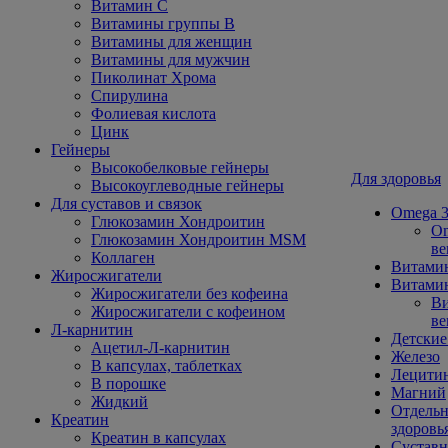
Витамин С
Витамины группы В
Витамины для женщин
Витамины для мужчин
Пиколинат Хрома
Спирулина
Фолиевая кислота
Цинк
Гейнеры
Высокобелковые гейнеры
Для здоровья
Высокоуглеводные гейнеры
Для суставов и связок
Omega 3
Глюкозамин Хондроитин
Om
Глюкозамин Хондроитин MSM
ве
Коллаген
Витами
Жиросжигатели
Витамин
Жиросжигатели без кофеина
Ви
Жиросжигатели с кофеином
ве
Л-карнитин
Детские
Ацетил-Л-карнитин
Железо
В капсулах, таблетках
Лецити
В порошке
Магний
Жидкий
Отдельн
Креатин
здоровь
Креатин в капсулах
Сустав