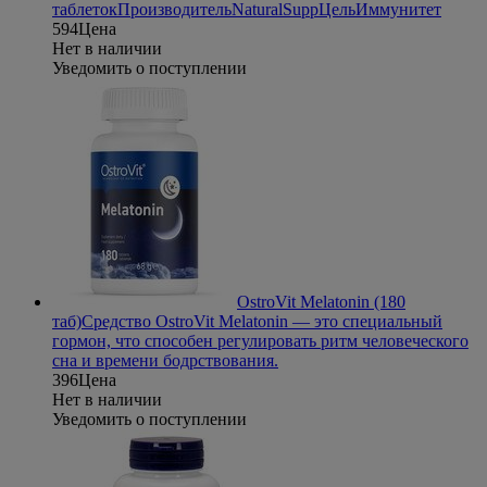
таблеток
Производитель
NaturalSupp
Цель
Иммунитет
594
Цена
Нет в наличии
Уведомить о поступлении
OstroVit Melatonin (180
таб)
Средство OstroVit Melatonin — это специальный
гормон, что способен регулировать ритм человеческого
сна и времени бодрствования.
396
Цена
Нет в наличии
Уведомить о поступлении