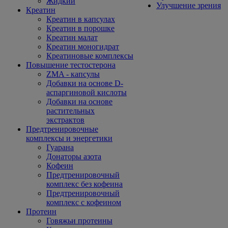
Жидкий
Улучшение зрения
Креатин
Креатин в капсулах
Креатин в порошке
Креатин малат
Креатин моногидрат
Креатиновые комплексы
Повышение тестостерона
ZMA - капсулы
Добавки на основе D-
аспаргиновой кислоты
Добавки на основе
растительных
экстрактов
Предтренировочные
комплексы и энергетики
Гуарана
Донаторы азота
Кофеин
Предтренировочный
комплекс без кофеина
Предтренировочный
комплекс с кофеином
Протеин
Говяжьи протеины