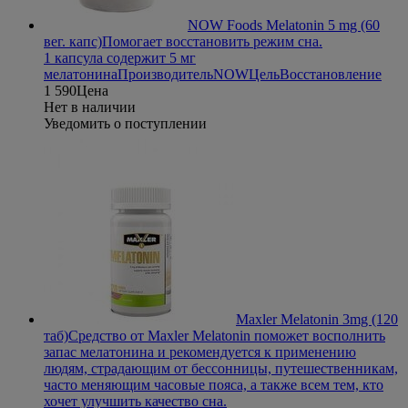
NOW Foods Melatonin 5 mg (60
вег. капс)
Помогает восстановить режим сна.
1 капсула содержит 5 мг
мелатонина
Производитель
NOW
Цель
Восстановление
1 590
Цена
Нет в наличии
Уведомить о поступлении
Maxler Melatonin 3mg (120
таб)
Средство от Maxler Melatonin поможет восполнить
запас мелатонина и рекомендуется к применению
людям, страдающим от бессонницы, путешественникам,
часто меняющим часовые пояса, а также всем тем, кто
хочет улучшить качество сна.