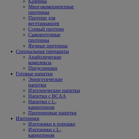
Казеины
Многокомпонентные
протеины
Протеин для
вегетарианцев
Соевый протеин
Сывороточные
протеины
Яичные протеины
Специальные препараты
Анаболические
комплексы
Предсонники
Готовые напитки
Энергетические
напитки
Изотонические напитки
Напитки с BCAA
Напитки с L-
карнитином
Протеиновые напитки
Изотоники
Изотоники в порошке
Изотоники с L-
карнитином