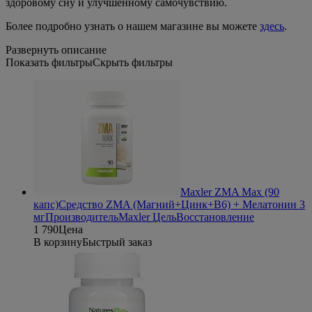
здоровому сну и улучшенному самочувствию.
Более подробно узнать о нашем магазине вы можете
здесь
.
Развернуть описание
Показать фильтры
Скрыть фильтры
Maxler ZMA Max (90
капс)
Средство ZMA (Магний+Цинк+В6) + Мелатонин 3
мг
Производитель
Maxler
Цель
Восстановление
1 790
Цена
В корзину
Быстрый заказ