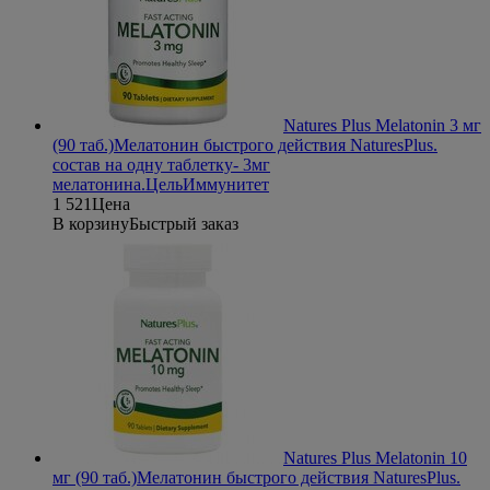
Natures Plus Melatonin 3 мг
(90 таб.)
Мелатонин быстрого действия NaturesPlus.
состав на одну таблетку- 3мг
мелатонина.
Цель
Иммунитет
1 521
Цена
В корзину
Быстрый заказ
Natures Plus Melatonin 10
мг (90 таб.)
Мелатонин быстрого действия NaturesPlus.