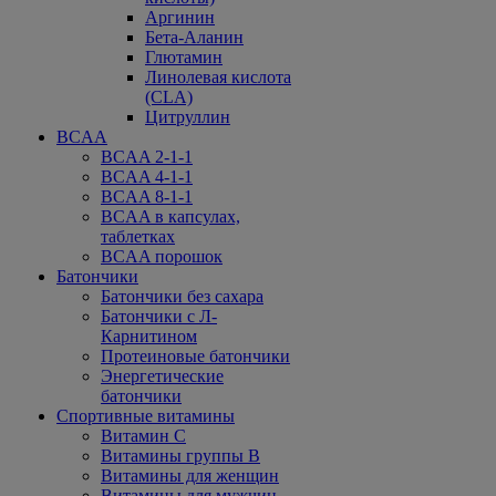
Аргинин
Бета-Аланин
Глютамин
Линолевая кислота
(CLA)
Цитруллин
BCAA
BCAA 2-1-1
BCAA 4-1-1
BCAA 8-1-1
BCAA в капсулах,
таблетках
BCAA порошок
Батончики
Батончики без сахара
Батончики с Л-
Карнитином
Протеиновые батончики
Энергетические
батончики
Спортивные витамины
Витамин С
Витамины группы В
Витамины для женщин
Витамины для мужчин