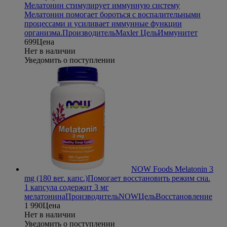
Мелатонин стимулирует иммунную систему
Мелатонин помогает бороться с воспалительными
процессами и усиливает иммунные функции
организма.
Производитель
Maxler
Цель
Иммунитет
699
Цена
Нет в наличии
Уведомить о поступлении
NOW Foods Melatonin 3
mg (180 вег. капс.)
Помогает восстановить режим сна.
1 капсула содержит 3 мг
мелатонина
Производитель
NOW
Цель
Восстановление
1 990
Цена
Нет в наличии
Уведомить о поступлении