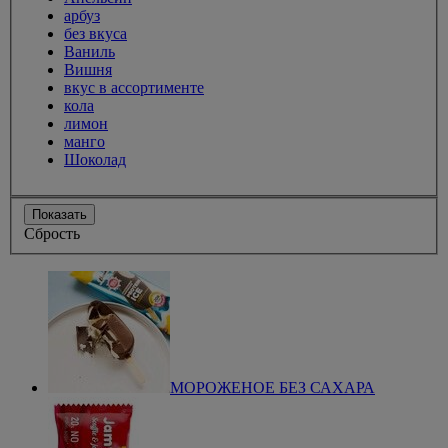
арбуз
без вкуса
Ваниль
Вишня
вкус в ассортименте
кола
лимон
манго
Шоколад
Показать
Сбрость
МОРОЖЕНОЕ БЕЗ САХАРА