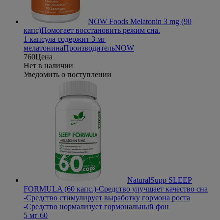
NOW Foods Melatonin 3 mg (90
капс)
Помогает восстановить режим сна.
1 капсула содержит 3 мг
мелатонина
Производитель
NOW
760
Цена
Нет в наличии
Уведомить о поступлении
NaturalSupp SLEEP
FORMULA (60 капс.)
-Средство улучшает качество сна
-Средство стимулирует выработку гормона роста
-Средство нормализует гормональный фон
5 мг 60