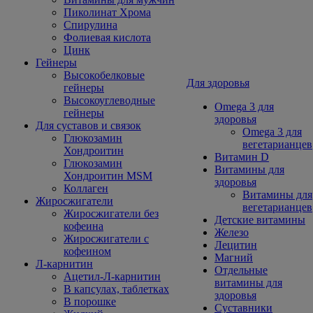
Пиколинат Хрома
Спирулина
Фолиевая кислота
Цинк
Гейнеры
Высокобелковые
Для здоровья
гейнеры
Высокоуглеводные
Omega 3 для
гейнеры
здоровья
Для суставов и связок
Omega 3 для
Глюкозамин
вегетарианцев
Хондроитин
Витамин D
Глюкозамин
Витамины для
Хондроитин MSM
здоровья
Коллаген
Витамины для
Жиросжигатели
вегетарианцев
Жиросжигатели без
Детские витамины
кофеина
Железо
Жиросжигатели с
Лецитин
кофеином
Магний
Л-карнитин
Отдельные
Ацетил-Л-карнитин
витамины для
В капсулах, таблетках
здоровья
В порошке
Суставники