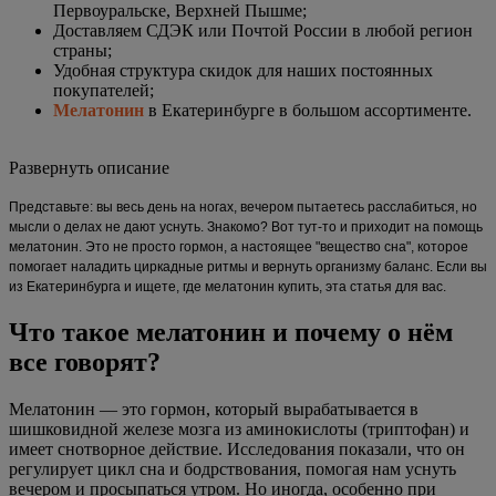
Первоуральске, Верхней Пышме;
Доставляем СДЭК или Почтой России в любой регион
страны;
Удобная структура скидок для наших постоянных
покупателей;
Мелатонин
в Екатеринбурге в большом ассортименте.
Развернуть описание
Представьте: вы весь день на ногах, вечером пытаетесь расслабиться, но
мысли о делах не дают уснуть. Знакомо? Вот тут-то и приходит на помощь
мелатонин. Это не просто гормон, а настоящее "вещество сна", которое
помогает наладить циркадные ритмы и вернуть организму баланс. Если вы
из Екатеринбурга и ищете, где мелатонин купить, эта статья для вас.
Что такое мелатонин и почему о нём
все говорят?
Мелатонин — это гормон, который вырабатывается в
шишковидной железе мозга из аминокислоты (триптофан) и
имеет снотворное действие. Исследования показали, что он
регулирует цикл сна и бодрствования, помогая нам уснуть
вечером и просыпаться утром. Но иногда, особенно при