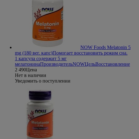
NOW Foods Melatonin 5
mg (180 вег. капс)
Помогает восстановить режим сна.
1 капсула содержит 5 мг
мелатонина
Производитель
NOW
Цель
Восстановление
2 490
Цена
Нет в наличии
Уведомить о поступлении