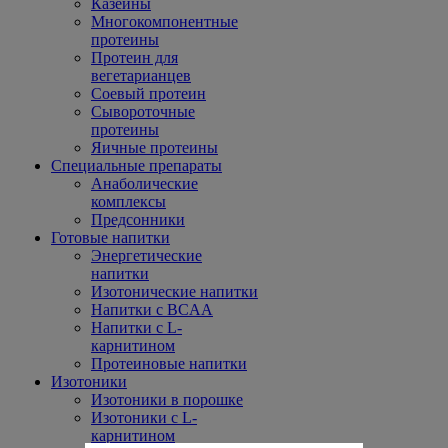
Казеины
Многокомпонентные
протеины
Протеин для
вегетарианцев
Соевый протеин
Сывороточные
протеины
Яичные протеины
Специальные препараты
Анаболические
комплексы
Предсонники
Готовые напитки
Энергетические
напитки
Изотонические напитки
Напитки с BCAA
Напитки с L-
карнитином
Протеиновые напитки
Изотоники
Изотоники в порошке
Изотоники с L-
карнитином