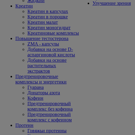
Жидкий
Улучшение зрения
Креатин
Креатин в капсулах
Креатин в порошке
Креатин малат
Креатин моногидрат
Креатиновые комплексы
Повышение тестостерона
ZMA - капсулы
Добавки на основе D-
аспаргиновой кислоты
Добавки на основе
растительных
экстрактов
Предтренировочные
комплексы и энергетики
Гуарана
Донаторы азота
Кофеин
Предтренировочный
комплекс без кофеина
Предтренировочный
комплекс с кофеином
Протеин
Говяжьи протеины