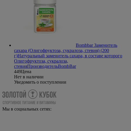
Bombbar Заменитель
сахара (Олигофруктоза, сукралоза, стевия) (200
г)
Натуральный заменитель сахара, в составе которого
Олигофруктоза, сукралоза,
стевия
Производитель
BombBar
449
Цена
Нет в наличии
Уведомить о поступлении
Мы в социальных сетях: