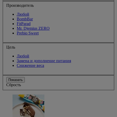
Производитель
Любой
BombBar
FitParad
Mr. Djemius ZERO
Prebio Sweet
Цель
Любой
Замена и дополнение питания
Снижение веса
Показать
Сбрость