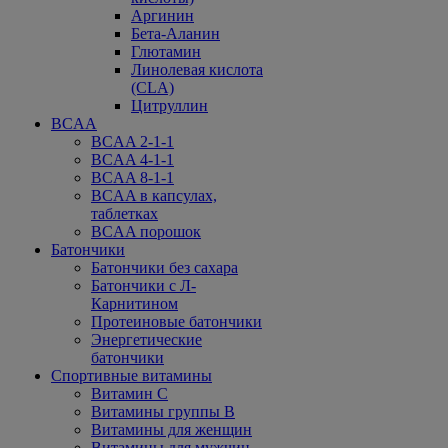
Аргинин
Бета-Аланин
Глютамин
Линолевая кислота
(CLA)
Цитруллин
BCAA
BCAA 2-1-1
BCAA 4-1-1
BCAA 8-1-1
BCAA в капсулах,
таблетках
BCAA порошок
Батончики
Батончики без сахара
Батончики с Л-
Карнитином
Протеиновые батончики
Энергетические
батончики
Спортивные витамины
Витамин С
Витамины группы В
Витамины для женщин
Витамины для мужчин