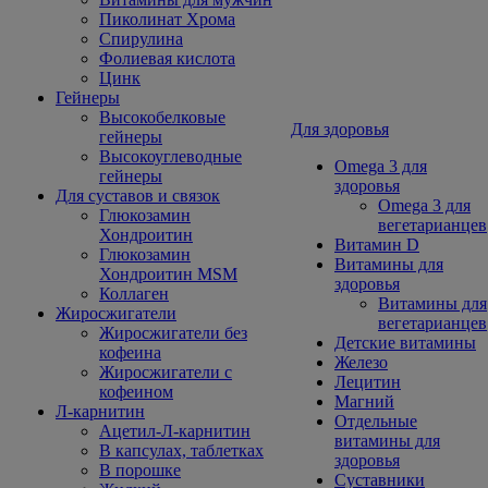
Пиколинат Хрома
Спирулина
Фолиевая кислота
Цинк
Гейнеры
Высокобелковые
Для здоровья
гейнеры
Высокоуглеводные
Omega 3 для
гейнеры
здоровья
Для суставов и связок
Omega 3 для
Глюкозамин
вегетарианцев
Хондроитин
Витамин D
Глюкозамин
Витамины для
Хондроитин MSM
здоровья
Коллаген
Витамины для
Жиросжигатели
вегетарианцев
Жиросжигатели без
Детские витамины
кофеина
Железо
Жиросжигатели с
Лецитин
кофеином
Магний
Л-карнитин
Отдельные
Ацетил-Л-карнитин
витамины для
В капсулах, таблетках
здоровья
В порошке
Суставники