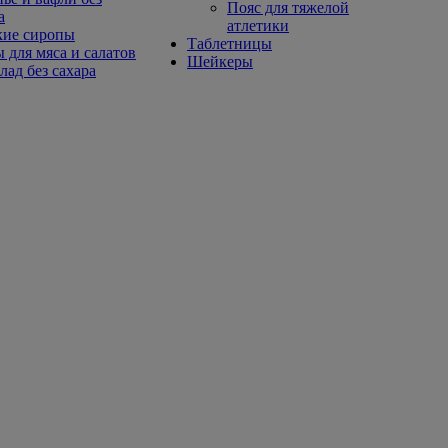
Пояс для тяжелой
а
атлетики
кие сиропы
Таблетницы
 для мяса и салатов
Шейкеры
ад без сахара