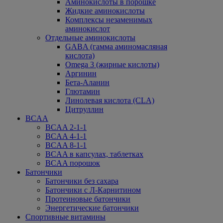
Аминокислоты в порошке
Жидкие аминокислоты
Комплексы незаменимых
аминокислот
Отдельные аминокислоты
GABA (гамма аминомасляная
кислота)
Omega 3 (жирные кислоты)
Аргинин
Бета-Аланин
Глютамин
Линолевая кислота (CLA)
Цитруллин
BCAA
BCAA 2-1-1
BCAA 4-1-1
BCAA 8-1-1
BCAA в капсулах, таблетках
BCAA порошок
Батончики
Батончики без сахара
Батончики с Л-Карнитином
Протеиновые батончики
Энергетические батончики
Спортивные витамины