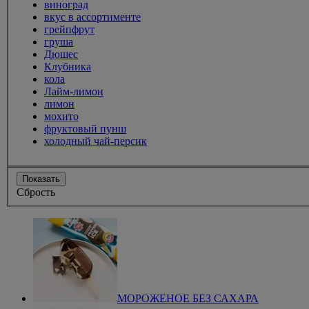
виноград
вкус в ассортименте
грейпфрут
груша
Дюшес
Клубника
кола
Лайм-лимон
лимон
мохито
фруктовый пунш
холодный чай-персик
Показать
Сбрость
МОРОЖЕНОЕ БЕЗ САХАРА