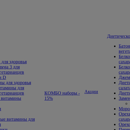
Диетическо
Батон
вегет
Белко
 для здоровья
сахар
ega 3 для
Белко
гетарианцев
сахар
н D
Джем
ы для здоровья
Диети
тамины для
салат
Акции
гетарианцев
КОМБО наборы -
Диети
 витамины
15%
Замен
н
Морож
Орехи
ые витамины для
сахар
я
Орех
ники
Печен