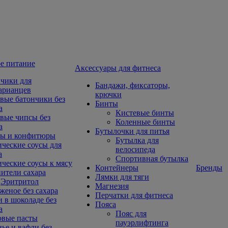
е питание
Aксессуары для фитнеса
чики для
Бандажи, фиксаторы,
арианцев
крючки
вые батончики без
Бинты
а
Кистевые бинты
вые чипсы без
Коленные бинты
а
Бутылочки для питья
ы и конфитюры
Бутылка для
ческие соусы для
велосипеда
а
Спортивная бутылка
ческие соусы к мясу
Контейнеры
Бренды
ители сахара
Лямки для тяги
Эритритол
Магнезия
еное без сахара
Перчатки для фитнеса
 в шоколаде без
Пояса
а
Пояс для
овые пасты
пауэрлифтинга
ье и вафли без