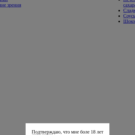
ие зрения
сахар
Слад
Соусы
Шокол
Подтверждаю, что мне боле 18 лет