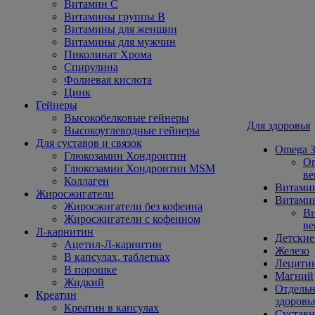
Витамин С
Витамины группы В
Витамины для женщин
Витамины для мужчин
Пиколинат Хрома
Спирулина
Фолиевая кислота
Цинк
Гейнеры
Высокобелковые гейнеры
Для здоровья
Высокоуглеводные гейнеры
Для суставов и связок
Omega 3
Глюкозамин Хондроитин
Om
Глюкозамин Хондроитин MSM
ве
Коллаген
Витами
Жиросжигатели
Витамин
Жиросжигатели без кофеина
Ви
Жиросжигатели с кофеином
ве
Л-карнитин
Детские
Ацетил-Л-карнитин
Железо
В капсулах, таблетках
Лецити
В порошке
Магний
Жидкий
Отдельн
Креатин
здоровь
Креатин в капсулах
Сустав