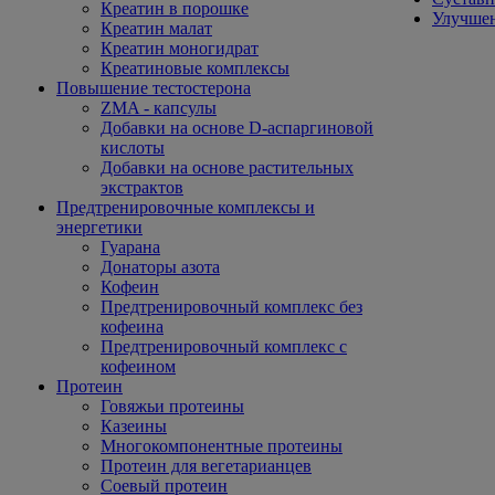
Креатин в порошке
Улучшен
Креатин малат
Креатин моногидрат
Креатиновые комплексы
Повышение тестостерона
ZMA - капсулы
Добавки на основе D-аспаргиновой
кислоты
Добавки на основе растительных
экстрактов
Предтренировочные комплексы и
энергетики
Гуарана
Донаторы азота
Кофеин
Предтренировочный комплекс без
кофеина
Предтренировочный комплекс с
кофеином
Протеин
Говяжьи протеины
Казеины
Многокомпонентные протеины
Протеин для вегетарианцев
Соевый протеин