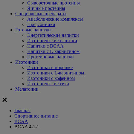
Сывороточные протеины
Яичные протеины
Специальные препараты
Анаболические комплексы
Предсонники
Готовые напитки
Энергетические напитки
Изотонические напитки
Напитки с BCAA
Напитки с L-карнитином
Протеиновые напитки
Изотоники
Изотоники в порошке
Изотоники с L-карнитином
Изотоники с кофеином
Изотонические гели
Мелатонин
Главная
Спортивное питание
BCAA
BCAA 4-1-1