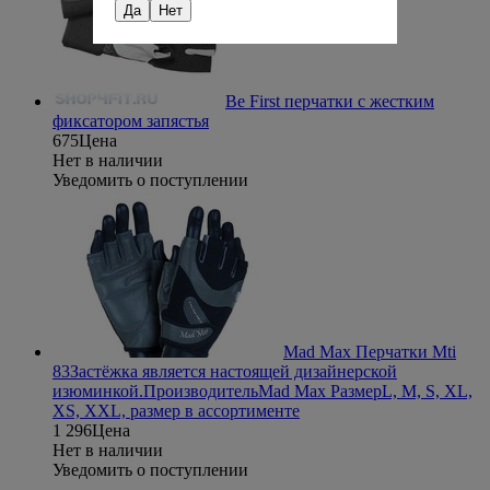
Да
Нет
Be First перчатки с жестким
фиксатором запястья
675
Цена
Нет в наличии
Уведомить о поступлении
Mad Max Перчатки Mti
83
Застёжка является настоящей дизайнерской
изюминкой.
Производитель
Mad Max
Размер
L, M, S, XL,
XS, XXL, размер в ассортименте
1 296
Цена
Нет в наличии
Уведомить о поступлении