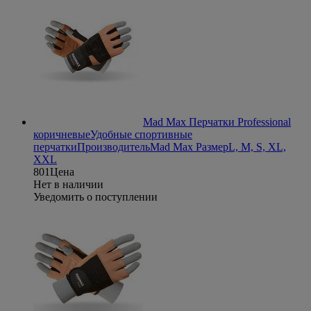
Mad Max Перчатки Professional
коричневые
Удобные спортивные
перчатки
Производитель
Mad Max
Размер
L, M, S, XL,
XXL
801
Цена
Нет в наличии
Уведомить о поступлении