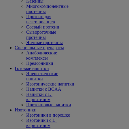
Казеины
Многокомпонентные
протеины
Протеин для
вегетарианцев
Соевый протеин
Сывороточные
протеины
Яичные протеины
Специальные препараты
Анаболические
комплексы
Предсонники
Готовые напитки
Энергетические
напитки
Изотонические напитки
Напитки с BCAA
Напитки с L-
карнитином
Протеиновые напитки
Изотоники
Изотоники в порошке
Изотоники с L-
карнитином