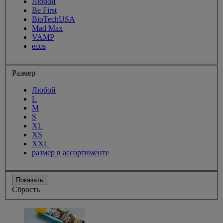
Любой
Be First
BioTechUSA
Mad Max
VAMP
ecos
Размер
Любой
L
M
S
XL
XS
XXL
размер в ассортименте
Показать
Сбрость