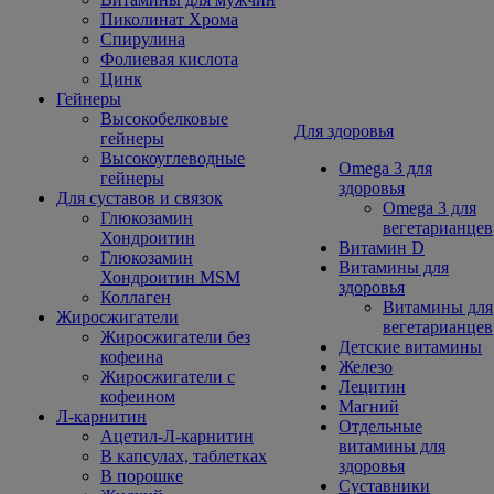
Пиколинат Хрома
Спирулина
Фолиевая кислота
Цинк
Гейнеры
Высокобелковые
Для здоровья
гейнеры
Высокоуглеводные
Omega 3 для
гейнеры
здоровья
Для суставов и связок
Omega 3 для
Глюкозамин
вегетарианцев
Хондроитин
Витамин D
Глюкозамин
Витамины для
Хондроитин MSM
здоровья
Коллаген
Витамины для
Жиросжигатели
вегетарианцев
Жиросжигатели без
Детские витамины
кофеина
Железо
Жиросжигатели с
Лецитин
кофеином
Магний
Л-карнитин
Отдельные
Ацетил-Л-карнитин
витамины для
В капсулах, таблетках
здоровья
В порошке
Суставники