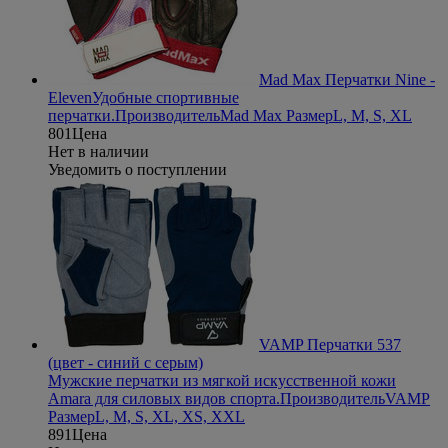
Mad Max Перчатки Nine -
Eleven
Удобные спортивные
перчатки.
Производитель
Mad Max
Размер
L, M, S, XL
801
Цена
Нет в наличии
Уведомить о поступлении
VAMP Перчатки 537
(цвет - синий с серым)
Мужские перчатки из мягкой искусственной кожи
Amara для силовых видов спорта.
Производитель
VAMP
Размер
L, M, S, XL, XS, XXL
891
Цена