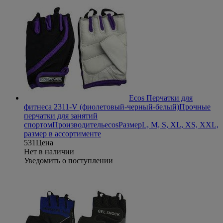
Ecos Перчатки для
фитнеса 2311-V (фиолетовый-черный-белый)
Прочные
перчатки для занятий
спортом
Производитель
ecos
Размер
L, M, S, XL, XS, XXL,
размер в ассортименте
531
Цена
Нет в наличии
Уведомить о поступлении