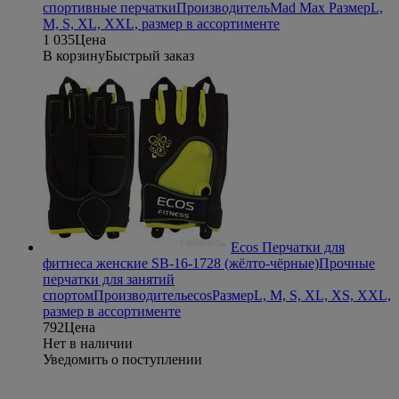
спортивные перчатки
Производитель
Mad Max
Размер
L,
M, S, XL, XXL, размер в ассортименте
1 035
Цена
В корзину
Быстрый заказ
Ecos Перчатки для
фитнеса женские SB-16-1728 (жёлто-чёрные)
Прочные
перчатки для занятий
спортом
Производитель
ecos
Размер
L, M, S, XL, XS, XXL,
размер в ассортименте
792
Цена
Нет в наличии
Уведомить о поступлении