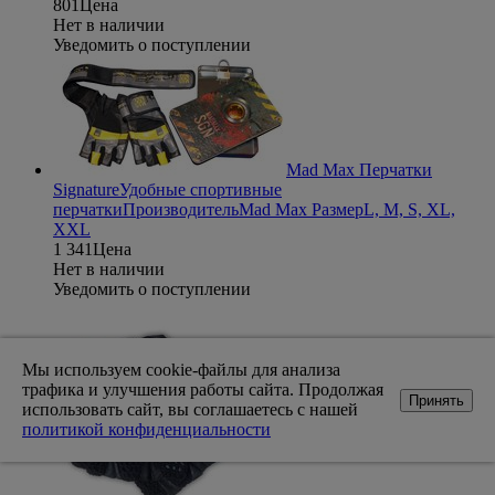
801
Цена
Нет в наличии
Уведомить о поступлении
Mad Max Перчатки
Signature
Удобные спортивные
перчатки
Производитель
Mad Max
Размер
L, M, S, XL,
XXL
1 341
Цена
Нет в наличии
Уведомить о поступлении
Мы используем cookie-файлы для анализа
трафика и улучшения работы сайта. Продолжая
Принять
использовать сайт, вы соглашаетесь с нашей
политикой конфиденциальности