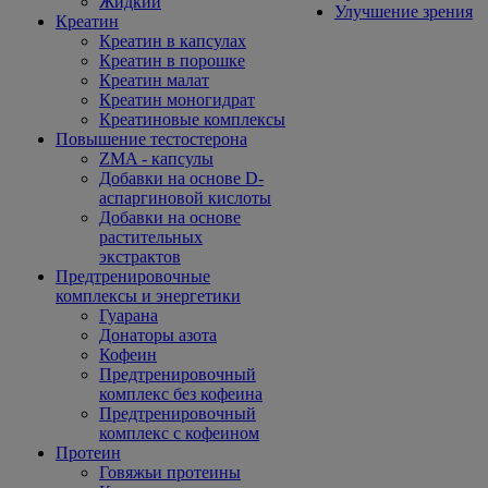
Жидкий
Улучшение зрения
Креатин
Креатин в капсулах
Креатин в порошке
Креатин малат
Креатин моногидрат
Креатиновые комплексы
Повышение тестостерона
ZMA - капсулы
Добавки на основе D-
аспаргиновой кислоты
Добавки на основе
растительных
экстрактов
Предтренировочные
комплексы и энергетики
Гуарана
Донаторы азота
Кофеин
Предтренировочный
комплекс без кофеина
Предтренировочный
комплекс с кофеином
Протеин
Говяжьи протеины