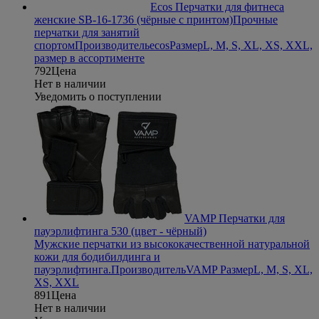
Ecos Перчатки для фитнеса
женские SB-16-1736 (чёрные с принтом)
Прочные
перчатки для занятий
спортом
Производитель
ecos
Размер
L, M, S, XL, XS, XXL,
размер в ассортименте
792
Цена
Нет в наличии
Уведомить о поступлении
VAMP Перчатки для
пауэрлифтинга 530 (цвет - чёрный)
Мужские перчатки из высококачественной натуральной
кожи для бодибилдинга и
пауэрлифтинга.
Производитель
VAMP
Размер
L, M, S, XL,
XS, XXL
891
Цена
Нет в наличии