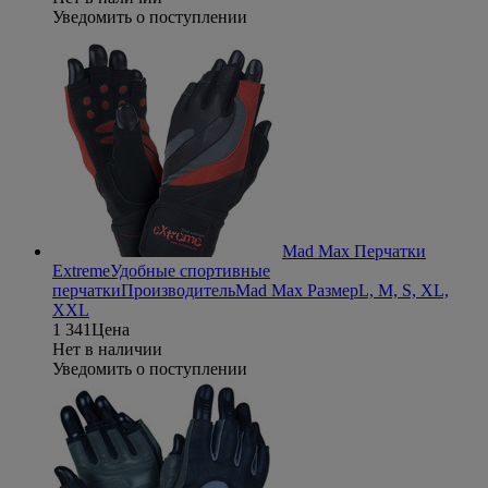
Уведомить о поступлении
Mad Max Перчатки
Extreme
Удобные спортивные
перчатки
Производитель
Mad Max
Размер
L, M, S, XL,
XXL
1 341
Цена
Нет в наличии
Уведомить о поступлении