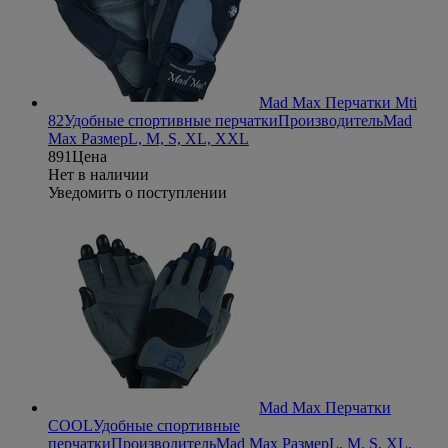
Mad Max Перчатки Mti
82
Удобные спортивные перчатки
Производитель
Mad
Max
Размер
L, M, S, XL, XXL
891
Цена
Нет в наличии
Уведомить о поступлении
Mad Max Перчатки
COOL
Удобные спортивные
перчатки
Производитель
Mad Max
Размер
L, M, S, XL,