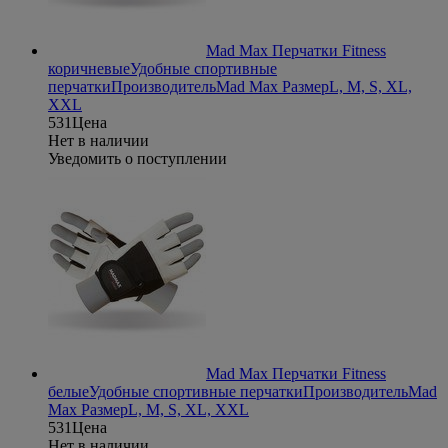
Mad Max Перчатки Fitness
коричневые
Удобные спортивные
перчатки
Производитель
Mad Max
Размер
L, M, S, XL,
XXL
531
Цена
Нет в наличии
Уведомить о поступлении
Mad Max Перчатки Fitness
белые
Удобные спортивные перчатки
Производитель
Mad
Max
Размер
L, M, S, XL, XXL
531
Цена
Нет в наличии