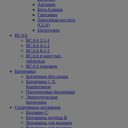
Аргинин
Бета-Аланин
Глютамин
Линолевая кислота
(CLA)
Цитруллин
BCAA
BCAA 2-1-1
BCAA 4-1-1
BCAA 8-1-1
BCAA в капсулах,
таблетках
BCAA порошок
Батончики
Батончики без сахара
Батончики с Л-
Карнитином
Протеиновые батончики
Энергетические
батончики
Спортивные витамины
Витамин С
Витамины группы В
Витамины для женщин
Витамины для мужчин