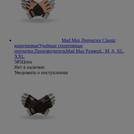
Mad Max Перчатки Classic
коричневые
Удобные спортивные
перчатки.
Производитель
Mad Max
Размер
L, M, S, XL,
XXL
585
Цена
Нет в наличии
Уведомить о поступлении