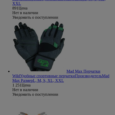
XXL
891
Цена
Нет в наличии
Уведомить о поступлении
Mad Max Перчатки
Wild
Удобные спортивные перчатки
Производитель
Mad
Max
Размер
L, M, S, XL, XXL
1 251
Цена
Нет в наличии
Уведомить о поступлении