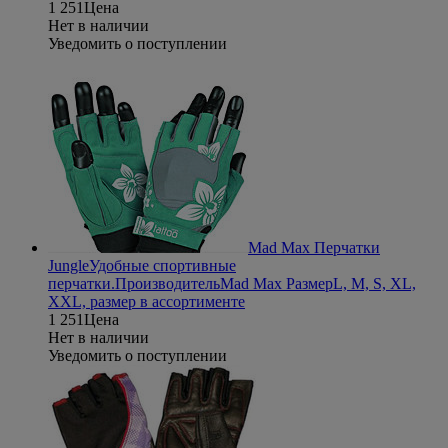
1 251
Цена
Нет в наличии
Уведомить о поступлении
Mad Max Перчатки
Jungle
Удобные спортивные
перчатки.
Производитель
Mad Max
Размер
L, M, S, XL,
XXL, размер в ассортименте
1 251
Цена
Нет в наличии
Уведомить о поступлении