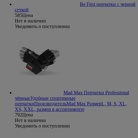
Be First перчатки с черной
сеткой
585
Цена
Нет в наличии
Уведомить о поступлении
Mad Max Перчатки Professional
чёрные
Удобные спортивные
перчатки
Производитель
Mad Max
Размер
L, M, S, XL,
XS, XXL, размер в ассортименте
792
Цена
Нет в наличии
Уведомить о поступлении