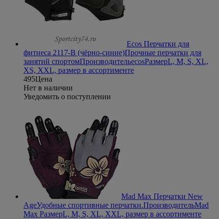
Ecos Перчатки для
фитнеса 2117-B (чёрно-синие)
Прочные перчатки для
занятий спортом
Производитель
ecos
Размер
L, M, S, XL,
XS, XXL, размер в ассортименте
495
Цена
Нет в наличии
Уведомить о поступлении
Mad Max Перчатки New
Age
Удобные спортивные перчатки.
Производитель
Mad
Max
Размер
L, M, S, XL, XXL, размер в ассортименте