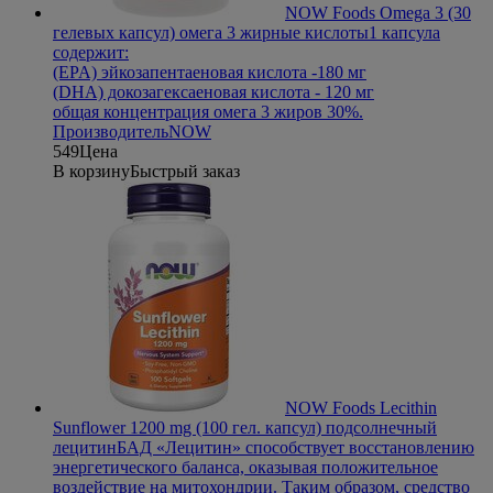
NOW Foods Omega 3 (30
гелевых капсул) омега 3 жирные кислоты
1 капсула
содержит:
(EPA) эйкозапентаеновая кислота -180 мг
(DHA) докозагексаеновая кислота - 120 мг
общая концентрация омега 3 жиров 30%.
Производитель
NOW
549
Цена
В корзину
Быстрый заказ
NOW Foods Lecithin
Sunflower 1200 mg (100 гел. капсул) подсолнечный
лецитин
БАД «Лецитин» способствует восстановлению
энергетического баланса, оказывая положительное
воздействие на митохондрии. Таким образом, средство