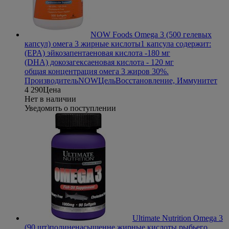
NOW Foods Omega 3 (500 гелевых
капсул) омега 3 жирные кислоты
1 капсула содержит:
(EPA) эйкозапентаеновая кислота -180 мг
(DHA) докозагексаеновая кислота - 120 мг
общая концентрация омега 3 жиров 30%.
Производитель
NOW
Цель
Восстановление, Иммунитет
4 290
Цена
Нет в наличии
Уведомить о поступлении
Ultimate Nutrition Omega 3
(90 шт)
полиненасыщенне жирные кислоты рыбьего