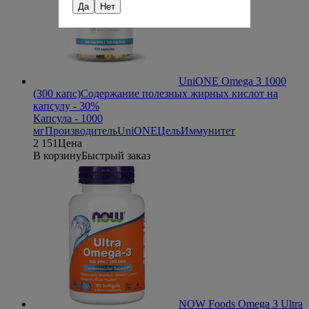
Да
Нет
UniONE Omega 3 1000
(300 капс)
Содержание полезных жирных кислот на
капсулу - 30%
Капсула - 1000
мг
Производитель
UniONE
Цель
Иммунитет
2 151
Цена
В корзину
Быстрый заказ
NOW Foods Omega 3 Ultra