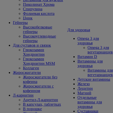
Пиколинат Хрома
Спирулина
Фолиевая кислота
Цинк
Гейнеры
Высокобелковые
Для здоровья
гейнеры
Высокоуглеводные
Omega 3 для
гейнеры
здоровья
Для суставов и связок
Omega 3 для
Глюкозамин
вегетарианцев
Хондроитин
Витамин D
Глюкозамин
Витамины для
Хондроитин MSM
здоровья
Коллаген
Витамины для
Жиросжигатели
вегетарианцев
Жиросжигатели без
Детские витамины
кофеина
Железо
Жиросжигатели с
Лецитин
кофеином
Магний
Л-карнитин
Отдельные
Ацетил-Л-карнитин
витамины для
В капсулах, таблетках
здоровья
В порошке
Суставники