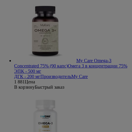
My Care Omega-3
Concentrated 75% (90 капс)
Омега 3 в концентрации 75%
ЭПК - 500 мг
ДГК - 200 мг
Производитель
My Care
1 881
Цена
В корзину
Быстрый заказ