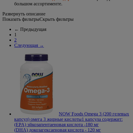
большом ассортименте.
Развернуть описание
Показать фильтры
Скрыть фильтры
←
Предыдущая
1
2
Следующая
→
NOW Foods Omega 3 (200 гелевых
капсул) омега 3 жирные кислоты
1 капсула содержит:
(EPA) эйкозапентаеновая кислота -180 мг
(DHA) докозагексаеновая кислота - 120 мг