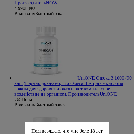
Производитель
NOW
4 990
Цена
В корзину
Быстрый заказ
UniONE Omega 3 1000 (90
капс)
Научно доказано, что Омега-3 жирные кислоты
важны для здоровья и оказывают комплексное
воздействие на организм.
Производитель
UniONE
765
Цена
В корзину
Быстрый заказ
Подтверждаю, что мне боле 18 лет