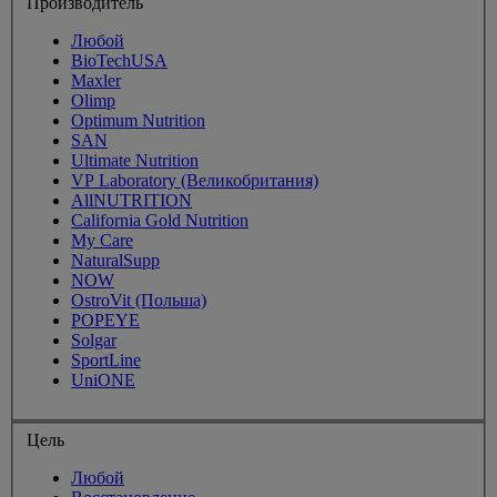
Производитель
Любой
BioTechUSA
Maxler
Olimp
Optimum Nutrition
SAN
Ultimate Nutrition
VP Laboratory (Великобритания)
AllNUTRITION
California Gold Nutrition
My Care
NaturalSupp
NOW
OstroVit (Польша)
POPEYE
Solgar
SportLine
UniONE
Цель
Любой