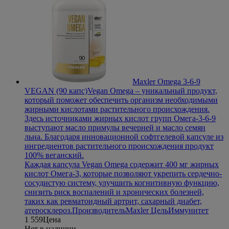
Maxler Omega 3-6-9
VEGAN (90 капс)
Vegan Omega – уникальный продукт,
который поможет обеспечить организм необходимыми
жирными кислотами растительного происхождения.
Здесь источниками жирных кислот групп Омега-3-6-9
выступают масло примулы вечерней и масло семян
льна. Благодаря инновационной софтгелевой капсуле из
ингредиентов растительного происхождения продукт
100% веганский.
Каждая капсула Vegan Omega содержит 400 мг жирных
кислот Омега-3, которые позволяют укрепить сердечно-
сосудистую систему, улучшить когнитивную функцию,
снизить риск воспалений и хронических болезней,
таких как ревматоидный артрит, сахарный диабет,
атеросклероз.
Производитель
Maxler
Цель
Иммунитет
1 559
Цена
Нет в наличии