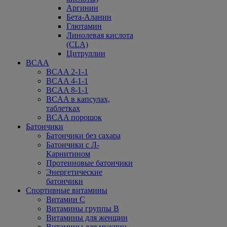
Аргинин
Бета-Аланин
Глютамин
Линолевая кислота
(CLA)
Цитруллин
BCAA
BCAA 2-1-1
BCAA 4-1-1
BCAA 8-1-1
BCAA в капсулах,
таблетках
BCAA порошок
Батончики
Батончики без сахара
Батончики с Л-
Карнитином
Протеиновые батончики
Энергетические
батончики
Спортивные витамины
Витамин С
Витамины группы В
Витамины для женщин
Витамины для мужчин