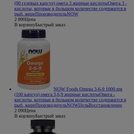
(90 гелевых капсул) омега 3 жирные кислоты
Омега 3 -
кислоты, которые в большом количестве содержится в
рыб. жире
Производитель
NOW
2 890
Цена
В корзину
Быстрый заказ
NOW Foods Omega 3-6-9 1000 mg
(100 капсул) омега 3,6,9 жирные кислоты
Омега -
кислоты, которые в большом количестве содержится в
рыб. жире
Производитель
NOW
Цель
Восстановление
2 090
Цена
В корзину
Быстрый заказ