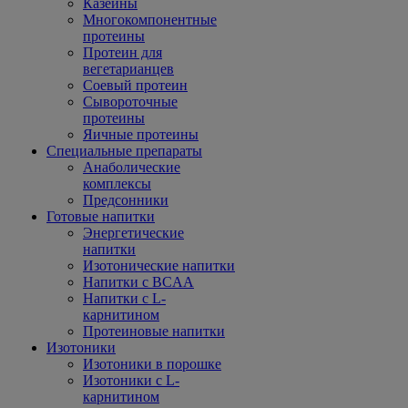
Казеины
Многокомпонентные
протеины
Протеин для
вегетарианцев
Соевый протеин
Сывороточные
протеины
Яичные протеины
Специальные препараты
Анаболические
комплексы
Предсонники
Готовые напитки
Энергетические
напитки
Изотонические напитки
Напитки с BCAA
Напитки с L-
карнитином
Протеиновые напитки
Изотоники
Изотоники в порошке
Изотоники с L-
карнитином