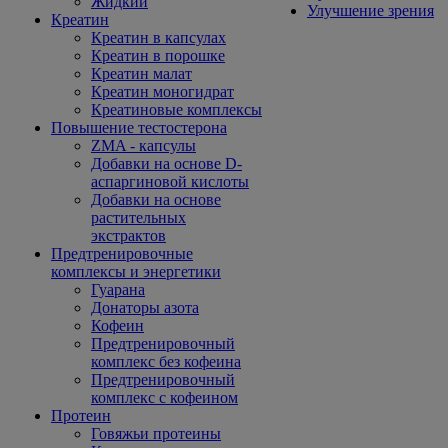
Жидкий
Улучшение зрения
Креатин
Креатин в капсулах
Креатин в порошке
Креатин малат
Креатин моногидрат
Креатиновые комплексы
Повышение тестостерона
ZMA - капсулы
Добавки на основе D-
аспаргиновой кислоты
Добавки на основе
растительных
экстрактов
Предтренировочные
комплексы и энергетики
Гуарана
Донаторы азота
Кофеин
Предтренировочный
комплекс без кофеина
Предтренировочный
комплекс с кофеином
Протеин
Говяжьи протеины