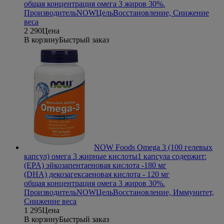
общая концентрация омега 3 жиров 30%.
Производитель
NOW
Цель
Восстановление, Снижение
веса
2 290
Цена
В корзину
Быстрый заказ
NOW Foods Omega 3 (100 гелевых
капсул) омега 3 жирные кислоты
1 капсула содержит:
(EPA) эйкозапентаеновая кислота -180 мг
(DHA) декозагексаеновая кислота - 120 мг
общая концентрация омега 3 жиров 30%.
Производитель
NOW
Цель
Восстановление, Иммунитет,
Снижение веса
1 295
Цена
В корзину
Быстрый заказ