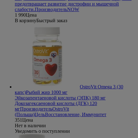
предотвращает развитие дистрофии и мышечной
слабости.
Производитель
NOW
1 990
Цена
В корзину
Быстрый заказ
OstroVit Omega 3 (30
капс)
Рыбий жир 1000 мг
Эйкозапентаеновой кислоты (ЭПК) 180 мг
Докозагексаеновой кислоты (ДГК) 120
мг
Производитель
OstroVit
(Польша)
Цель
Восстановление, Иммунитет
351
Цена
Нет в наличии
Уведомить о поступлении