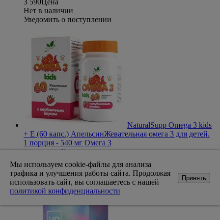
3 590
Цена
Нет в наличии
Уведомить о поступлении
NaturalSupp Omega 3 kids
+ E (60 капс.) Апельсин
Жевательная омега 3 для детей.
1 порция - 540 мг Омега 3
+ витамин Е и
Д3
Производитель
NaturalSupp
Цель
Иммунитет
Мы используем cookie-файлы для анализа
1 251
Цена
трафика и улучшения работы сайта. Продолжая
Нет в наличии
Принять
использовать сайт, вы соглашаетесь с нашей
Уведомить о поступлении
политикой конфиденциальности