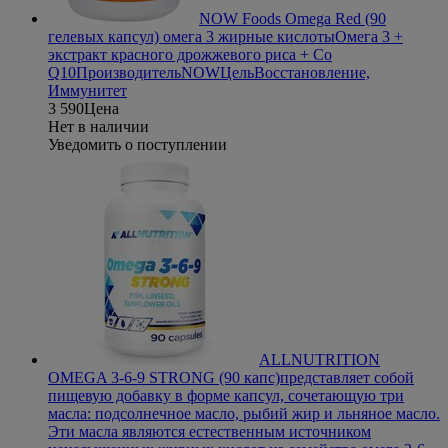
NOW Foods Omega Red (90
гелевых капсул) омега 3 жирные кислоты
Омега 3 +
экстракт красного дрожжевого риса + Co
Q10
Производитель
NOW
Цель
Восстановление,
Иммунитет
3 590
Цена
Нет в наличии
Уведомить о поступлении
ALLNUTRITION
OMEGA 3-6-9 STRONG (90 капс)
представляет собой
пищевую добавку в форме капсул, сочетающую три
масла: подсолнечное масло, рыбий жир и льняное масло.
Эти масла являются естественным источником