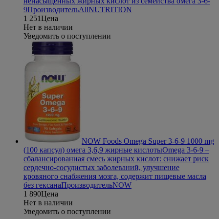
ненасыщенных жирных кислот из семейства омега 3-6-
9
Производитель
AllNUTRITION
1 251
Цена
Нет в наличии
Уведомить о поступлении
NOW Foods Omega Super 3-6-9 1000 mg
(100 капсул) омега 3,6,9 жирные кислоты
Omega 3-6-9 –
сбалансированная смесь жирных кислот: снижает риск
сердечно-сосудистых заболеваний, улучшение
кровяного снабжения мозга, содержит пищевые масла
без гексана
Производитель
NOW
1 890
Цена
Нет в наличии
Уведомить о поступлении