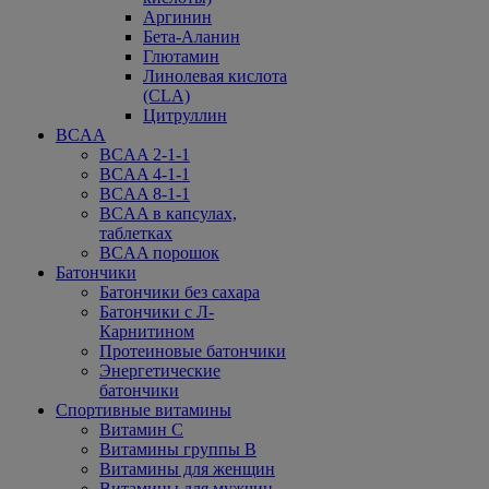
Аргинин
Бета-Аланин
Глютамин
Линолевая кислота
(CLA)
Цитруллин
BCAA
BCAA 2-1-1
BCAA 4-1-1
BCAA 8-1-1
BCAA в капсулах,
таблетках
BCAA порошок
Батончики
Батончики без сахара
Батончики с Л-
Карнитином
Протеиновые батончики
Энергетические
батончики
Спортивные витамины
Витамин С
Витамины группы В
Витамины для женщин
Витамины для мужчин