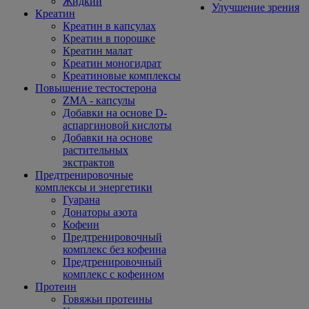
Жидкий
Улучшение зрения
Креатин
Креатин в капсулах
Креатин в порошке
Креатин малат
Креатин моногидрат
Креатиновые комплексы
Повышение тестостерона
ZMA - капсулы
Добавки на основе D-
аспаргиновой кислоты
Добавки на основе
растительных
экстрактов
Предтренировочные
комплексы и энергетики
Гуарана
Донаторы азота
Кофеин
Предтренировочный
комплекс без кофеина
Предтренировочный
комплекс с кофеином
Протеин
Говяжьи протеины