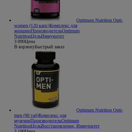
Optimum Nutrition Opti-
women (120 капс)
Комплекс для
женщин
Производитель
Optimum
Nutrition
Цель
Иммунитет
3 090
Цена
В корзину
Быстрый заказ
Optimum Nutrition Opti-
men (90 таб)
Комплекс для
мужчин
Производитель
Optimum
Nutrition
Цель
Восстановление, Иммунитет
3 190
Цена