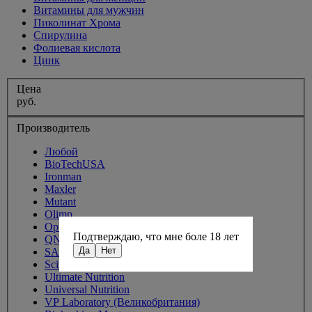
Витамины для мужчин
Пиколинат Хрома
Спирулина
Фолиевая кислота
Цинк
Цена
руб.
Производитель
Любой
BioTechUSA
Ironman
Maxler
Mutant
Olimp
Optimum Nutrition
Подтверждаю, что мне боле 18 лет
QNT
Да
Нет
SAN
Scitec Nutrition
Ultimate Nutrition
Universal Nutrition
VP Laboratory (Великобритания)