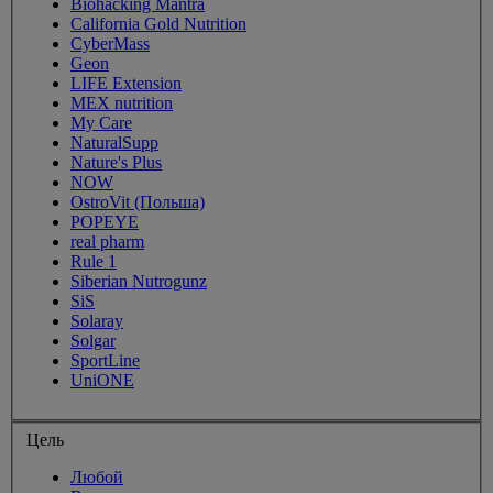
Biohacking Mantra
California Gold Nutrition
CyberMass
Geon
LIFE Extension
MEX nutrition
My Care
NaturalSupp
Nature's Plus
NOW
OstroVit (Польша)
POPEYE
real pharm
Rule 1
Siberian Nutrogunz
SiS
Solaray
Solgar
SportLine
UniONE
Цель
Любой