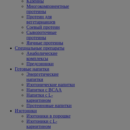
Казеины
Многокомпонентные
протеины
Протеин для
вегетарианцев
Соевый протеин
Сывороточные
протеины
Яичные протеины
Специальные препараты
Анаболические
комплексы
Предсонники
Готовые напитки
Энергетические
напитки
Изотонические напитки
Напитки с BCAA
Напитки с L-
карнитином
Протеиновые напитки
Изотоники
Изотоники в порошке
Изотоники с L-
карнитином