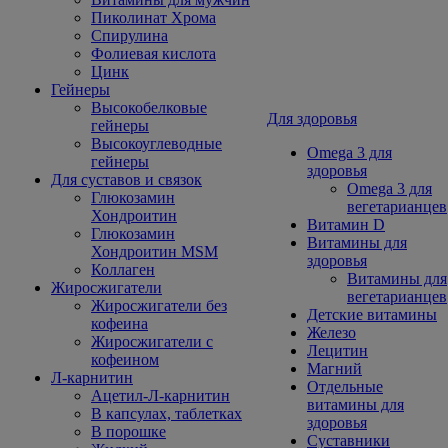
Пиколинат Хрома
Спирулина
Фолиевая кислота
Цинк
Гейнеры
Высокобелковые
Для здоровья
гейнеры
Высокоуглеводные
Omega 3 для
гейнеры
здоровья
Для суставов и связок
Omega 3 для
Глюкозамин
вегетарианцев
Хондроитин
Витамин D
Глюкозамин
Витамины для
Хондроитин MSM
здоровья
Коллаген
Витамины для
Жиросжигатели
вегетарианцев
Жиросжигатели без
Детские витамины
кофеина
Железо
Жиросжигатели с
Лецитин
кофеином
Магний
Л-карнитин
Отдельные
Ацетил-Л-карнитин
витамины для
В капсулах, таблетках
здоровья
В порошке
Суставники