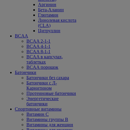
Аргинин
Бета-Аланин
Глютамин
Линолевая кислота
(CLA)
Цитруллин
BCAA
BCAA 2-1-1
BCAA 4-1-1
BCAA 8-1-1
BCAA в капсулах,
таблетках
BCAA порошок
Батончики
Батончики без сахара
Батончики с Л-
Карнитином
Протеиновые батончики
Энергетические
батончики
Спортивные витамины
Витамин С
Витамины группы В
Витамины для женщин
Витамины для мужчин