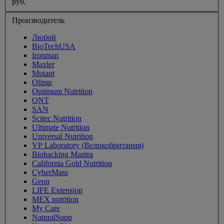
руб.
Производитель
Любой
BioTechUSA
Ironman
Maxler
Mutant
Olimp
Optimum Nutrition
QNT
SAN
Scitec Nutrition
Ultimate Nutrition
Universal Nutrition
VP Laboratory (Великобритания)
Biohacking Mantra
California Gold Nutrition
CyberMass
Geon
LIFE Extension
MEX nutrition
My Care
NaturalSupp