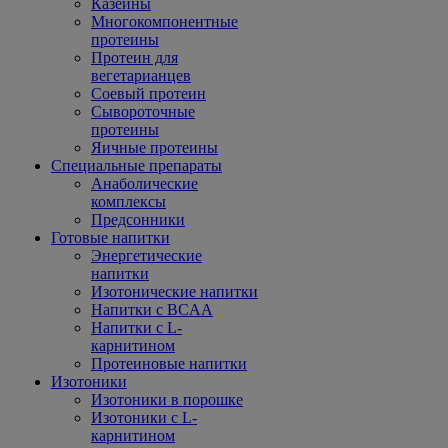
Казеины
Многокомпонентные
протеины
Протеин для
вегетарианцев
Соевый протеин
Сывороточные
протеины
Яичные протеины
Специальные препараты
Анаболические
комплексы
Предсонники
Готовые напитки
Энергетические
напитки
Изотонические напитки
Напитки с BCAA
Напитки с L-
карнитином
Протеиновые напитки
Изотоники
Изотоники в порошке
Изотоники с L-
карнитином