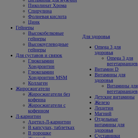
Пиколинат Хрома
Спирулина
Фолиевая кислота
Цинк
Гейнеры
Высокобелковые
Для здоровья
гейнеры
Высокоуглеводные
Omega 3 для
гейнеры
здоровья
Для суставов и связок
Omega 3 для
Глюкозамин
вегетарианцев
Хондроитин
Витамин D
Глюкозамин
Витамины для
Хондроитин MSM
здоровья
Коллаген
Витамины для
Жиросжигатели
вегетарианцев
Жиросжигатели без
Детские витамины
кофеина
Железо
Жиросжигатели с
Лецитин
кофеином
Магний
Л-карнитин
Отдельные
Ацетил-Л-карнитин
витамины для
В капсулах, таблетках
здоровья
В порошке
Суставники