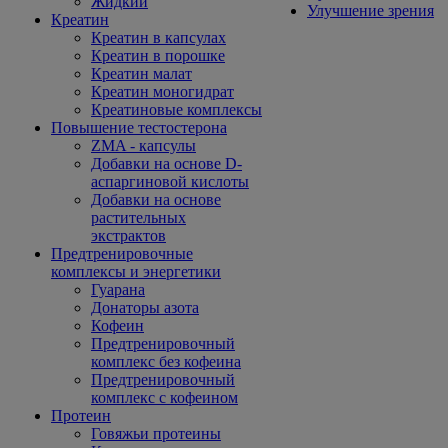
Жидкий
Улучшение зрения
Креатин
Креатин в капсулах
Креатин в порошке
Креатин малат
Креатин моногидрат
Креатиновые комплексы
Повышение тестостерона
ZMA - капсулы
Добавки на основе D-
аспаргиновой кислоты
Добавки на основе
растительных
экстрактов
Предтренировочные
комплексы и энергетики
Гуарана
Донаторы азота
Кофеин
Предтренировочный
комплекс без кофеина
Предтренировочный
комплекс с кофеином
Протеин
Говяжьи протеины