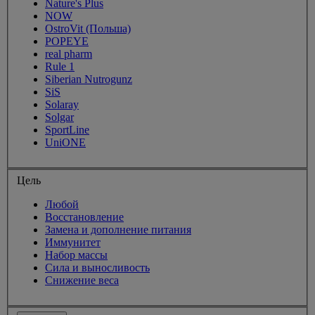
Nature's Plus
NOW
OstroVit (Польша)
POPEYE
real pharm
Rule 1
Siberian Nutrogunz
SiS
Solaray
Solgar
SportLine
UniONE
Цель
Любой
Восстановление
Замена и дополнение питания
Иммунитет
Набор массы
Сила и выносливость
Снижение веса