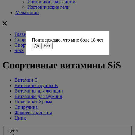
Изотоники с кофеином
Изотонические гели
Мелатонин
Главная
Спортивное питание
Подтверждаю, что мне боле 18 лет
Спортивные витамины
Да
Нет
SiS
×
Спортивные витамины SiS
Витамин С
Витамины группы В
Витамины для женщин
Витамины для мужчин
Пиколинат Хрома
Спирулина
Фолиевая кислота
Цинк
Цена