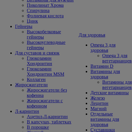
Пиколинат Хрома
Спирулина
Фолиевая кислота
Цинк
Гейнеры
Высокобелковые
Для здоровья
гейнеры
Высокоуглеводные
Omega 3 для
гейнеры
здоровья
Для суставов и связок
Omega 3 для
Глюкозамин
вегетарианцев
Хондроитин
Витамин D
Глюкозамин
Витамины для
Хондроитин MSM
здоровья
Коллаген
Витамины для
Жиросжигатели
вегетарианцев
Жиросжигатели без
Детские витамины
кофеина
Железо
Жиросжигатели с
Лецитин
кофеином
Магний
Л-карнитин
Отдельные
Ацетил-Л-карнитин
витамины для
В капсулах, таблетках
здоровья
В порошке
Суставники