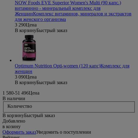
NOW Foods EVE Superior Women's Multi (90 капс.)
витаминно - минеральный комплекс для
Женщин
Комплекс витаминов, минералов и экстрактов
для женского организма
3 290
Цена
В корзину
Быстрый заказ
Optimum Nutrition Opti-women (120 капс)
Комплекс для
женщин
3 090
Цена
В корзину
Быстрый заказ
1 580
-5
1 496
Цена
В наличии
Количество
В корзину
Быстрый заказ
Добавлено
в козину
Оформить заказ
Уведомить о поступлении
Рейтинг