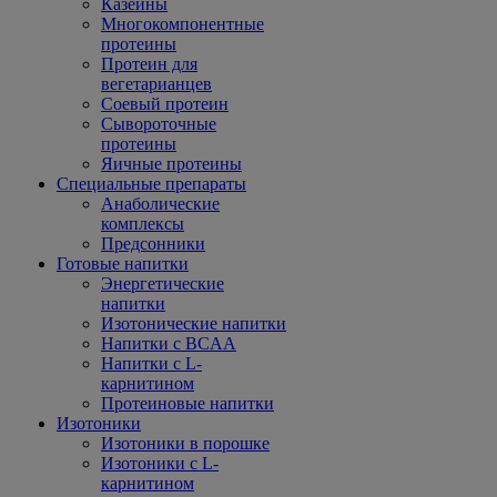
Казеины
Многокомпонентные
протеины
Протеин для
вегетарианцев
Соевый протеин
Сывороточные
протеины
Яичные протеины
Специальные препараты
Анаболические
комплексы
Предсонники
Готовые напитки
Энергетические
напитки
Изотонические напитки
Напитки с BCAA
Напитки с L-
карнитином
Протеиновые напитки
Изотоники
Изотоники в порошке
Изотоники с L-
карнитином