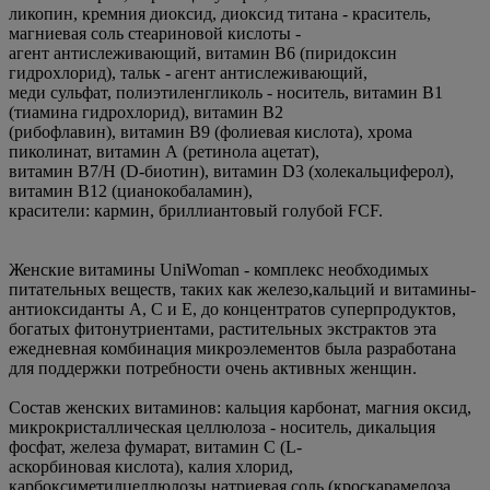
ликопин, кремния диоксид, диоксид титана - краситель,
магниевая соль стеариновой кислоты -
агент антислеживающий, витамин В6 (пиридоксин
гидрохлорид), тальк - агент антислеживающий,
меди сульфат, полиэтиленгликоль - носитель, витамин В1
(тиамина гидрохлорид), витамин В2
(рибофлавин), витамин В9 (фолиевая кислота), хрома
пиколинат, витамин А (ретинола ацетат),
витамин В7/Н (D-биотин), витамин D3 (холекальциферол),
витамин В12 (цианокобаламин),
красители: кармин, бриллиантовый голубой FCF.
Женские витамины UniWoman - комплекс необходимых
питательных веществ, таких как железо,кальций и витамины-
антиоксиданты A, C и E, до концентратов суперпродуктов,
богатых фитонутриентами, растительных экстрактов эта
ежедневная комбинация микроэлементов была разработана
для поддержки потребности очень активных женщин.
Состав женских витаминов: кальция карбонат, магния оксид,
микрокристаллическая целлюлоза - носитель, дикальция
фосфат, железа фумарат, витамин С (L-
аскорбиновая кислота), калия хлорид,
карбоксиметилцеллюлозы натриевая соль (кроскарамелоза