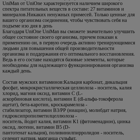
UniMan от UniOne характеризуется наличием широкого
спектра питательных веществ в составе: 27 витаминов и
минералов.Никаких ненужных примесей. Только ценные для
вашего организма соединения, чтобы чувствовать себя на
подъеме изо дня в день
Благодаря UniOne UniMan вы сможете значительно улучшить
общее состояние своего организма, причем показан к
применению он, в первую очередь активно тренирующимися
людьми для повышения общей производительности
организма и поддержания его оптимального восстановления.
Ведь в его составе находятся базовые элементы, которые
необходимы для надлежащего функционирования организма
каждый день.
Состав мужских витаминов:Кальция карбонат, дикальция
фосфат, микрокристаллическая целлюлоза - носитель, калия
хлорид, магния оксид, витамин С (L-
аскорбиновая кислота), витамин Е (dl-альфа-токоферола
ацетат), бета-каротин, кроскарамелоза -
стабилизатор, витамин В3/РР (ниацин), молибдат натрия,
гидроксипропилметилцеллюлоза -
носитель, йодит калия, витамин К1 (фитоменадион), цинка
оксид, лютеин, витамин В5 (D-
пантотенат кальция), поливинилпирролидон - носитель,
селенит натрия, марганца сульфат,