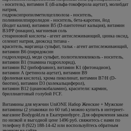
- носитель), витамин Е (dl-альфа-токоферола ацетат), молибдат
натрия,
гидроксипропилметилцеллюлоза - носитель,
поливинилпирролидон - носитель, бета-каротин, йод
(йодит калия), витамин В5 (D-пантотенат кальция), витамин
В3/РР (ниацин), магниевая соль
стеариновой кислоты - агент антислеживающий, цинка оксид,
селенит натрия, диоксид титана -
краситель, марганца сульфат, тальк - агент антислеживающий,
витамин В6 (пиридоксин
гидрохлорид), меди сульфат, полиэтиленяликоль - носитель,
витамин В1 (тиамина гидрохлорид),
витамин В2 (рибофлавин), витамин К1 (фитонадион),
витамин А (ретинола ацетат), витамин В9
(фолиевая кислота), хрома пиколинат, витамин В7/Н (D-
биотин), витамин D3 (холекальциферол),
витамин В12 (цианокобаламин), красители: кармин,
бриллиантовый голубой FCF.
Витамины для мужчин UniONE Набор Женские + Мужские
витамины (2 упаковки по 60 таб.) можно купить в интернет-
магазине Bodygold.ru в Екатеринбурге. Для оформления заказа
по низкой и выгодной цене 1496 руб. свяжитесь с нами по
телефону 8 (922) 188-14-42 или воспользуйтесь обратным
звонком на сайте.