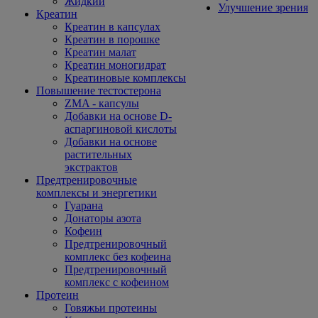
Жидкий
Улучшение зрения
Креатин
Креатин в капсулах
Креатин в порошке
Креатин малат
Креатин моногидрат
Креатиновые комплексы
Повышение тестостерона
ZMA - капсулы
Добавки на основе D-
аспаргиновой кислоты
Добавки на основе
растительных
экстрактов
Предтренировочные
комплексы и энергетики
Гуарана
Донаторы азота
Кофеин
Предтренировочный
комплекс без кофеина
Предтренировочный
комплекс с кофеином
Протеин
Говяжьи протеины