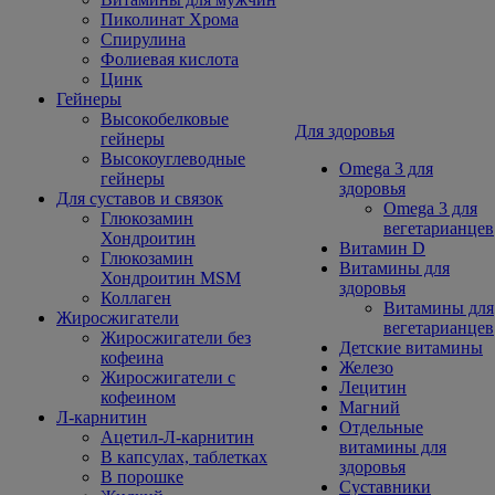
Пиколинат Хрома
Спирулина
Фолиевая кислота
Цинк
Гейнеры
Высокобелковые
Для здоровья
гейнеры
Высокоуглеводные
Omega 3 для
гейнеры
здоровья
Для суставов и связок
Omega 3 для
Глюкозамин
вегетарианцев
Хондроитин
Витамин D
Глюкозамин
Витамины для
Хондроитин MSM
здоровья
Коллаген
Витамины для
Жиросжигатели
вегетарианцев
Жиросжигатели без
Детские витамины
кофеина
Железо
Жиросжигатели с
Лецитин
кофеином
Магний
Л-карнитин
Отдельные
Ацетил-Л-карнитин
витамины для
В капсулах, таблетках
здоровья
В порошке
Суставники