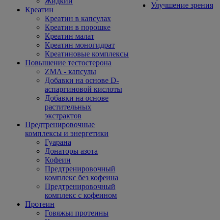
Жидкий
Улучшение зрения
Креатин
Креатин в капсулах
Креатин в порошке
Креатин малат
Креатин моногидрат
Креатиновые комплексы
Повышение тестостерона
ZMA - капсулы
Добавки на основе D-
аспаргиновой кислоты
Добавки на основе
растительных
экстрактов
Предтренировочные
комплексы и энергетики
Гуарана
Донаторы азота
Кофеин
Предтренировочный
комплекс без кофеина
Предтренировочный
комплекс с кофеином
Протеин
Говяжьи протеины