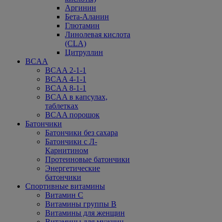
Аргинин
Бета-Аланин
Глютамин
Линолевая кислота
(CLA)
Цитруллин
BCAA
BCAA 2-1-1
BCAA 4-1-1
BCAA 8-1-1
BCAA в капсулах,
таблетках
BCAA порошок
Батончики
Батончики без сахара
Батончики с Л-
Карнитином
Протеиновые батончики
Энергетические
батончики
Спортивные витамины
Витамин С
Витамины группы В
Витамины для женщин
Витамины для мужчин