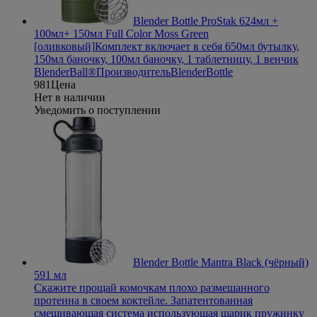
Blender Bottle ProStak 624мл +
100мл+ 150мл Full Color Moss Green
[оливковый]
Комплект включает в себя 650мл бутылку,
150мл баночку, 100мл баночку, 1 таблетницу, 1 венчик
BlenderBall®
Производитель
BlenderBottle
981
Цена
Нет в наличии
Уведомить о поступлении
Blender Bottle Mantra Black (чёрный)
591 мл
Скажите прощай комочкам плохо размешанного
протеина в своем коктейле. Запатентованная
смешивающая система использующая шарик пружинку