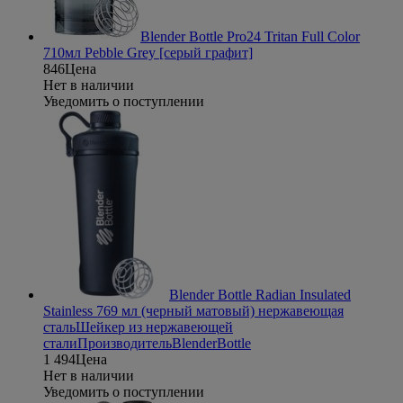
Blender Bottle Pro24 Tritan Full Color
710мл Pebble Grey [серый графит]
846
Цена
Нет в наличии
Уведомить о поступлении
Blender Bottle Radian Insulated
Stainless 769 мл (черный матовый) нержавеющая
сталь
Шейкер из нержавеющей
стали
Производитель
BlenderBottle
1 494
Цена
Нет в наличии
Уведомить о поступлении