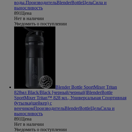
воды.
Производитель
BlenderBottle
Цель
Сила и
выносливость
891
Цена
Нет в наличии
Уведомить о поступлении
Blender Bottle SportMixer Tritan
828мл Black/Black [черный/черный]
BlenderBottle
SportMixer Tritan™ 828 мл., Универсальная Спортивная
бутылка(шейкер) с
венчиком
Производитель
BlenderBottle
Цель
Сила и
выносливость
891
Цена
Нет в наличии
Уведомить о поступлении