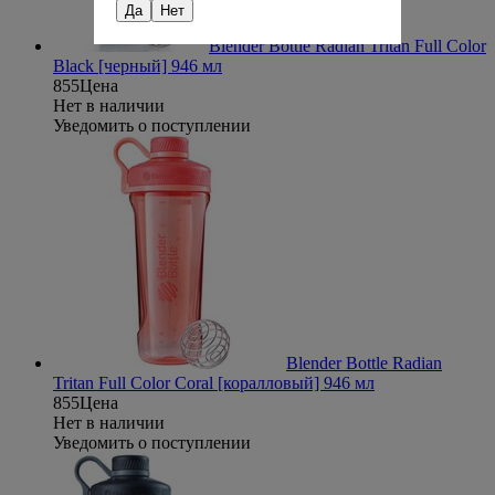
Да
Нет
Blender Bottle Radian Tritan Full Color
Black [черный] 946 мл
855
Цена
Нет в наличии
Уведомить о поступлении
Blender Bottle Radian
Tritan Full Color Coral [коралловый] 946 мл
855
Цена
Нет в наличии
Уведомить о поступлении