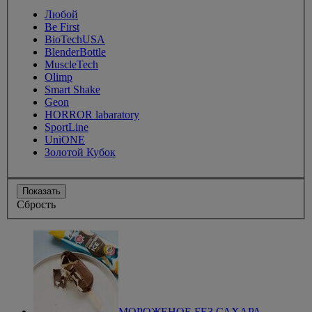
Любой
Be First
BioTechUSA
BlenderBottle
MuscleTech
Olimp
Smart Shake
Geon
HORROR labaratory
SportLine
UniONE
Золотой Кубок
Показать
Сбрость
МОРОЖЕНОЕ БЕЗ САХАРА