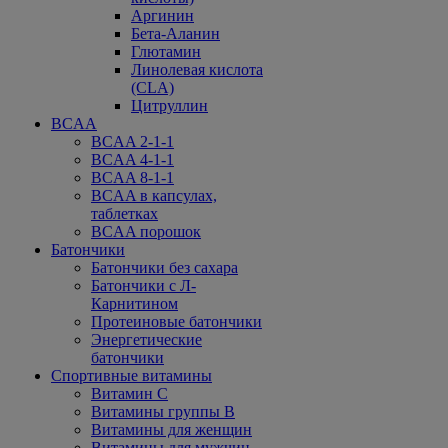
Аргинин
Бета-Аланин
Глютамин
Линолевая кислота
(CLA)
Цитруллин
BCAA
BCAA 2-1-1
BCAA 4-1-1
BCAA 8-1-1
BCAA в капсулах,
таблетках
BCAA порошок
Батончики
Батончики без сахара
Батончики с Л-
Карнитином
Протеиновые батончики
Энергетические
батончики
Спортивные витамины
Витамин С
Витамины группы В
Витамины для женщин
Витамины для мужчин