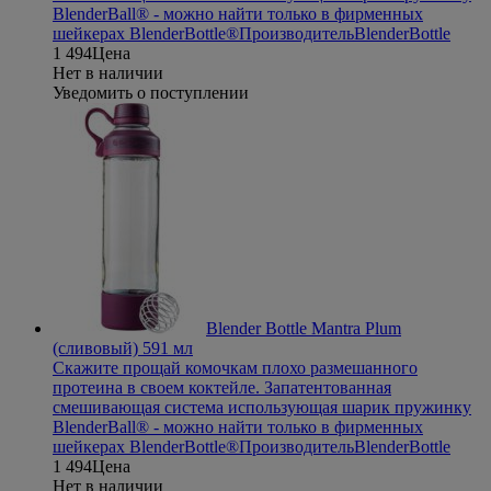
BlenderBall® - можно найти только в фирменных
шейкерах BlenderBottle®
Производитель
BlenderBottle
1 494
Цена
Нет в наличии
Уведомить о поступлении
Blender Bottle Mantra Plum
(сливовый) 591 мл
Скажите прощай комочкам плохо размешанного
протеина в своем коктейле. Запатентованная
смешивающая система использующая шарик пружинку
BlenderBall® - можно найти только в фирменных
шейкерах BlenderBottle®
Производитель
BlenderBottle
1 494
Цена
Нет в наличии