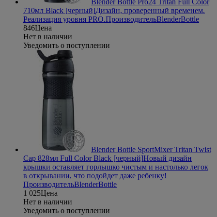
Blender Bottle Pro24 Tritan Full Color
710мл Black [черный]
Дизайн, проверенный временем.
Реализация уровня PRO.
Производитель
BlenderBottle
846
Цена
Нет в наличии
Уведомить о поступлении
Blender Bottle SportMixer Tritan Twist
Cap 828мл Full Color Black [черный]
Новый дизайн
крышки оставляет горлышко чистым и настолько легок
в открывании, что подойдет даже ребенку!
Производитель
BlenderBottle
1 025
Цена
Нет в наличии
Уведомить о поступлении