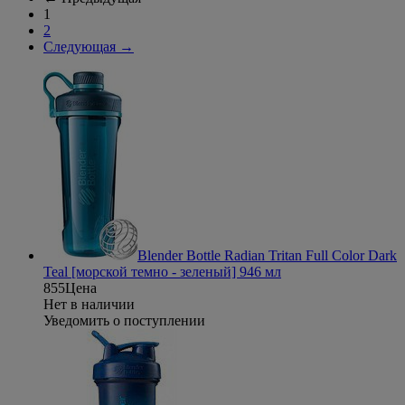
1
2
Следующая
→
Blender Bottle Radian Tritan Full Color Dark
Teal [морской темно - зеленый] 946 мл
855
Цена
Нет в наличии
Уведомить о поступлении