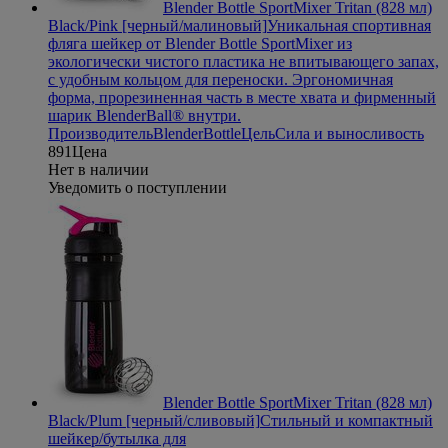
Blender Bottle SportMixer Tritan (828 мл)
Black/Pink [черный/малиновый]
Уникальная спортивная
фляга шейкер от Blender Bottle SportMixer из
экологически чистого пластика не впитывающего запах,
с удобным кольцом для переноски. Эргономичная
форма, прорезиненная часть в месте хвата и фирменный
шарик BlenderBall® внутри.
Производитель
BlenderBottle
Цель
Сила и выносливость
891
Цена
Нет в наличии
Уведомить о поступлении
Blender Bottle SportMixer Tritan (828 мл)
Black/Plum [черный/сливовый]
Стильный и компактный
шейкер/бутылка для