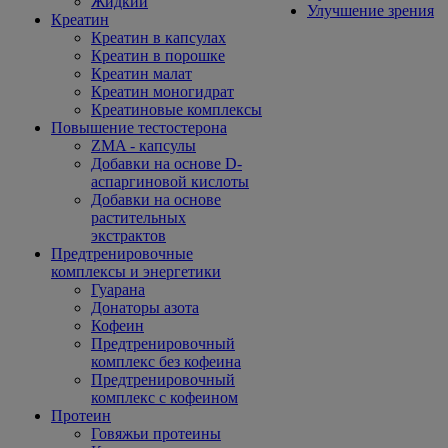
Жидкий
Улучшение зрения
Креатин
Креатин в капсулах
Креатин в порошке
Креатин малат
Креатин моногидрат
Креатиновые комплексы
Повышение тестостерона
ZMA - капсулы
Добавки на основе D-
аспаргиновой кислоты
Добавки на основе
растительных
экстрактов
Предтренировочные
комплексы и энергетики
Гуарана
Донаторы азота
Кофеин
Предтренировочный
комплекс без кофеина
Предтренировочный
комплекс с кофеином
Протеин
Говяжьи протеины