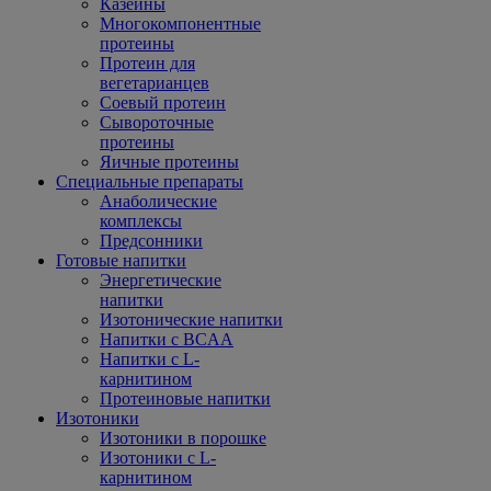
Казеины
Многокомпонентные
протеины
Протеин для
вегетарианцев
Соевый протеин
Сывороточные
протеины
Яичные протеины
Специальные препараты
Анаболические
комплексы
Предсонники
Готовые напитки
Энергетические
напитки
Изотонические напитки
Напитки с BCAA
Напитки с L-
карнитином
Протеиновые напитки
Изотоники
Изотоники в порошке
Изотоники с L-
карнитином