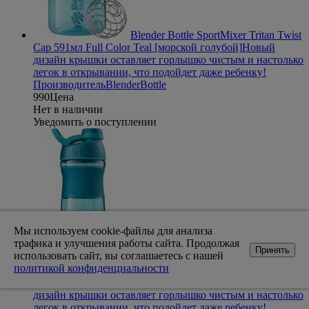
Blender Bottle SportMixer Tritan Twist
Cap 591мл Full Color Teal [морской голубой]
Новый
дизайн крышки оставляет горлышко чистым и настолько
легок в открывании, что подойдет даже ребенку!
Производитель
BlenderBottle
990
Цена
Нет в наличии
Уведомить о поступлении
Мы используем cookie-файлы для анализа
трафика и улучшения работы сайта. Продолжая
Принять
использовать сайт, вы соглашаетесь с нашей
политикой конфиденциальности
Blender Bottle SportMixer Tritan Twist
Cap 828мл Full Color Teal [морской голубой]
Новый
дизайн крышки оставляет горлышко чистым и настолько
легок в открывании, что подойдет даже ребенку!