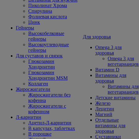
Пиколинат Хрома
Спирулина
Фолиевая кислота
Цинк
Гейнеры
Высокобелковые
Для здоровья
гейнеры
Высокоуглеводные
Omega 3 для
гейнеры
здоровья
Для суставов и связок
Omega 3 для
Глюкозамин
вегетарианцев
Хондроитин
Витамин D
Глюкозамин
Витамины для
Хондроитин MSM
здоровья
Коллаген
Витамины для
Жиросжигатели
вегетарианцев
Жиросжигатели без
Детские витамины
кофеина
Железо
Жиросжигатели с
Лецитин
кофеином
Магний
Л-карнитин
Отдельные
Ацетил-Л-карнитин
витамины для
В капсулах, таблетках
здоровья
В порошке
Суставники