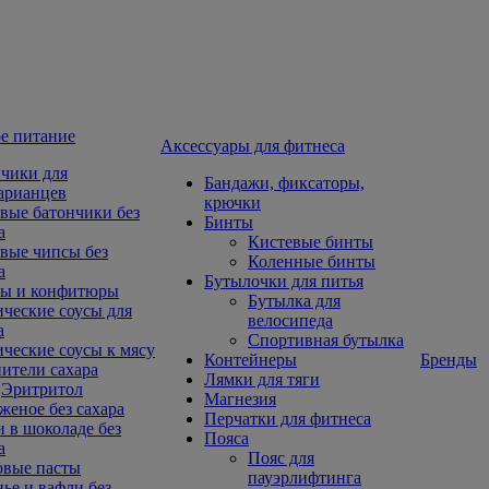
е питание
Aксессуары для фитнеса
чики для
Бандажи, фиксаторы,
арианцев
крючки
вые батончики без
Бинты
а
Кистевые бинты
вые чипсы без
Коленные бинты
а
Бутылочки для питья
ы и конфитюры
Бутылка для
ческие соусы для
велосипеда
а
Спортивная бутылка
ческие соусы к мясу
Контейнеры
Бренды
ители сахара
Лямки для тяги
Эритритол
Магнезия
еное без сахара
Перчатки для фитнеса
 в шоколаде без
Пояса
а
Пояс для
овые пасты
пауэрлифтинга
ье и вафли без