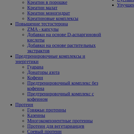
Креатин в порошке
Улучшен
Креатин малат
Креатин моногидрат
Креатиновые комплексы
Повышение тестостерона
ZMA - капсулы
Добавки на основе D-аспаргиновой
кислоты
Добавки на основе растительных
экстрактов
Предтренировочные комплексы и
энергетики
Гуарана
Донаторы азота
Кофеин
Предтренировочный комплекс без
кофеина
Предтренировочный комплекс с
кофеином
Протеин
Говяжьи протеины
Казеины
Многокомпонентные протеины
Протеин для вегетарианцев
Соевый протеин