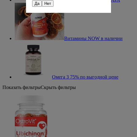
Да
Нет
Витамины NOW в наличии
Омега 3 75% по выгодной цене
Показать фильтры
Скрыть фильтры