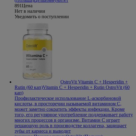
(Польша)
Цель
Иммунитет
891
Цена
Нет в наличии
Уведомить о поступлении
OstroVit Vitamin C + Hesperidin +
Rutin (60 кап)
Vitamin C + Hesperidin + Rutin OstroVit (60
кап)
Профилактическое использование L-аскорбиновой
кислоты, в просторечии называемой витамином С,
может заметно сократить эффекты инфекции. Кроме
того, его регулярное употребление поддерживает работу
многих процессов в организме. Витамин С играет
решающую роль в производстве коллагена, защищает
зубы от кариеса и выводит