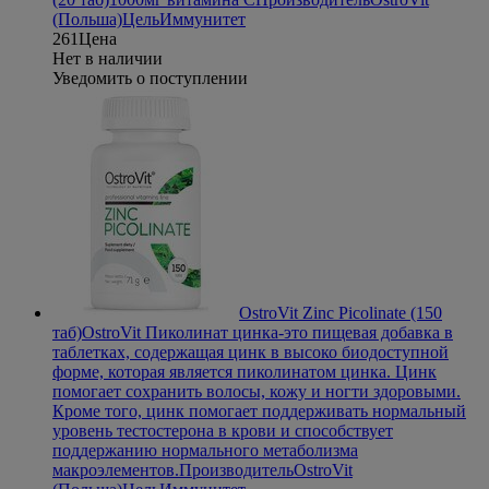
(Польша)
Цель
Иммунитет
261
Цена
Нет в наличии
Уведомить о поступлении
OstroVit Zinc Picolinate (150
таб)
OstroVit Пиколинат цинка-это пищевая добавка в
таблетках, содержащая цинк в высоко биодоступной
форме, которая является пиколинатом цинка. Цинк
помогает сохранить волосы, кожу и ногти здоровыми.
Кроме того, цинк помогает поддерживать нормальный
уровень тестостерона в крови и способствует
поддержанию нормального метаболизма
макроэлементов.
Производитель
OstroVit