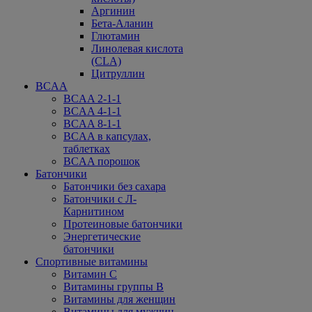
Аргинин
Бета-Аланин
Глютамин
Линолевая кислота
(CLA)
Цитруллин
BCAA
BCAA 2-1-1
BCAA 4-1-1
BCAA 8-1-1
BCAA в капсулах,
таблетках
BCAA порошок
Батончики
Батончики без сахара
Батончики с Л-
Карнитином
Протеиновые батончики
Энергетические
батончики
Спортивные витамины
Витамин С
Витамины группы В
Витамины для женщин
Витамины для мужчин