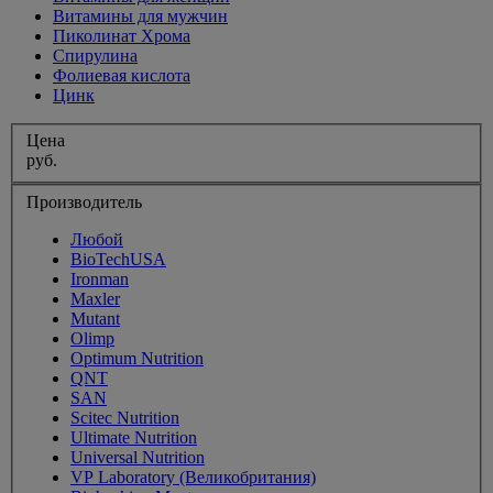
Витамины для мужчин
Пиколинат Хрома
Спирулина
Фолиевая кислота
Цинк
Цена
руб.
Производитель
Любой
BioTechUSA
Ironman
Maxler
Mutant
Olimp
Optimum Nutrition
QNT
SAN
Scitec Nutrition
Ultimate Nutrition
Universal Nutrition
VP Laboratory (Великобритания)