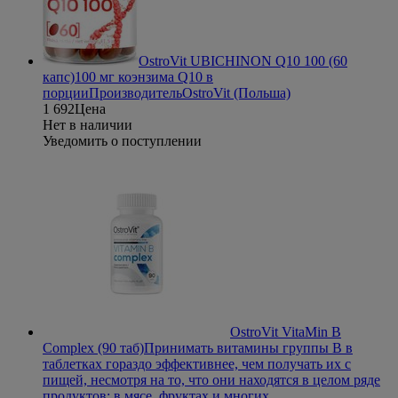
OstroVit UBICHINON Q10 100 (60
капс)
100 мг коэнзима Q10 в
порции
Производитель
OstroVit (Польша)
1 692
Цена
Нет в наличии
Уведомить о поступлении
OstroVit VitaMin B
Complex (90 таб)
Принимать витамины группы B в
таблетках гораздо эффективнее, чем получать их с
пищей, несмотря на то, что они находятся в целом ряде
продуктов: в мясе, фруктах и многих