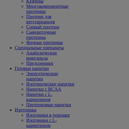
Казеины
Многокомпонентные
протеины
Протеин для
вегетарианцев
Соевый протеин
Сывороточные
протеины
Яичные протеины
Специальные препараты
Анаболические
комплексы
Предсонники
Готовые напитки
Энергетические
напитки
Изотонические напитки
Напитки с BCAA
Напитки с L-
карнитином
Протеиновые напитки
Изотоники
Изотоники в порошке
Изотоники с L-
карнитином