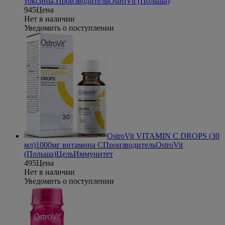
токсины.
Производитель
OstroVit (Польша)
945
Цена
Нет в наличии
Уведомить о поступлении
OstroVit VITAMIN С DROPS (30
мл)
1000мг витамина С
Производитель
OstroVit
(Польша)
Цель
Иммунитет
495
Цена
Нет в наличии
Уведомить о поступлении