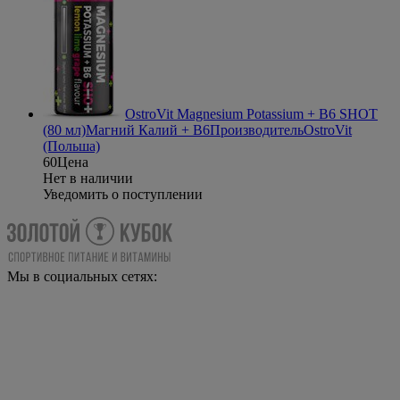
OstroVit Magnesium Potassium + B6 SHOT
(80 мл)
Магний Калий + B6
Производитель
OstroVit
(Польша)
60
Цена
Нет в наличии
Уведомить о поступлении
Мы в социальных сетях: