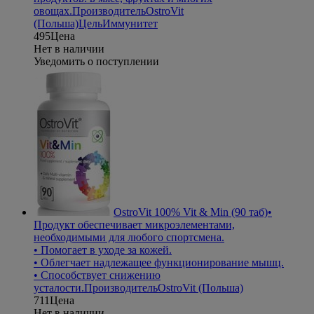
овощах.
Производитель
OstroVit
(Польша)
Цель
Иммунитет
495
Цена
Нет в наличии
Уведомить о поступлении
OstroVit 100% Vit & Min (90 таб)
•
Продукт обеспечивает микроэлементами,
необходимыми для любого спортсмена.
• Помогает в уходе за кожей.
• Облегчает надлежащее функционирование мышц.
• Способствует снижению
усталости.
Производитель
OstroVit (Польша)
711
Цена
Нет в наличии