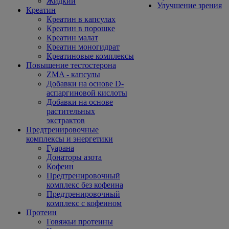
Жидкий
Улучшение зрения
Креатин
Креатин в капсулах
Креатин в порошке
Креатин малат
Креатин моногидрат
Креатиновые комплексы
Повышение тестостерона
ZMA - капсулы
Добавки на основе D-
аспаргиновой кислоты
Добавки на основе
растительных
экстрактов
Предтренировочные
комплексы и энергетики
Гуарана
Донаторы азота
Кофеин
Предтренировочный
комплекс без кофеина
Предтренировочный
комплекс с кофеином
Протеин
Говяжьи протеины