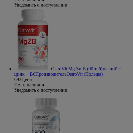
Уведомить о поступлении
OstroVit Mg Zn B (90 таб)
магний +
цинк + В6
Производитель
OstroVit (Польша)
693
Цена
Нет в наличии
Уведомить о поступлении