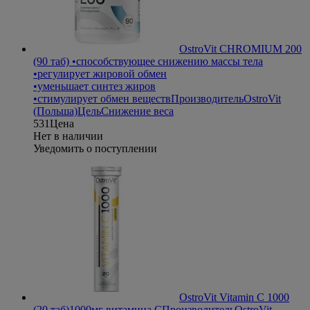
OstroVit CHROMIUM 200
(90 таб)
•способствующее снижению массы тела
•регулирует жировой обмен
•уменьшает синтез жиров
•стимулирует обмен веществ
Производитель
OstroVit
(Польша)
Цель
Снижение веса
531
Цена
Нет в наличии
Уведомить о поступлении
OstroVit Vitamin C 1000
(20 таб)
1000мг витамина С
Производитель
OstroVit