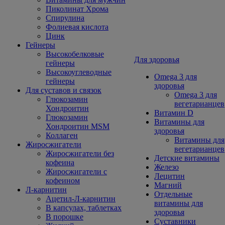
Пиколинат Хрома
Спирулина
Фолиевая кислота
Цинк
Гейнеры
Высокобелковые
Для здоровья
гейнеры
Высокоуглеводные
Omega 3 для
гейнеры
здоровья
Для суставов и связок
Omega 3 для
Глюкозамин
вегетарианцев
Хондроитин
Витамин D
Глюкозамин
Витамины для
Хондроитин MSM
здоровья
Коллаген
Витамины для
Жиросжигатели
вегетарианцев
Жиросжигатели без
Детские витамины
кофеина
Железо
Жиросжигатели с
Лецитин
кофеином
Магний
Л-карнитин
Отдельные
Ацетил-Л-карнитин
витамины для
В капсулах, таблетках
здоровья
В порошке
Суставники