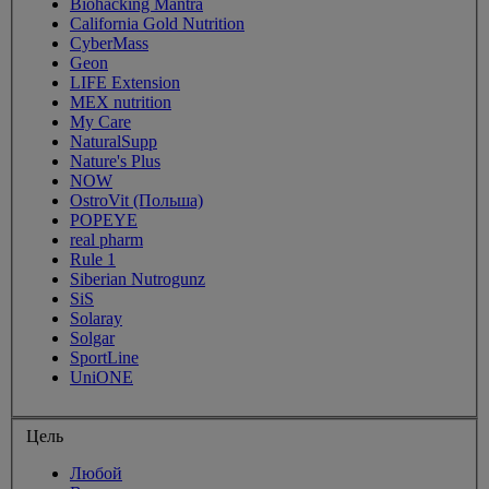
Biohacking Mantra
California Gold Nutrition
CyberMass
Geon
LIFE Extension
MEX nutrition
My Care
NaturalSupp
Nature's Plus
NOW
OstroVit (Польша)
POPEYE
real pharm
Rule 1
Siberian Nutrogunz
SiS
Solaray
Solgar
SportLine
UniONE
Цель
Любой