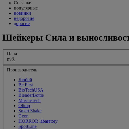
Сначала:
популярные
новинки
недорогие
дорогие
Шейкеры Сила и выносливос
Цена
руб.
Производитель
Любой
Be First
BioTechUSA
BlenderBottle
MuscleTech
Olimp
Smart Shake
Geon
HORROR labaratory
SportLine