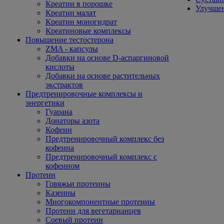
Креатин в порошке
Улучшен
Креатин малат
Креатин моногидрат
Креатиновые комплексы
Повышение тестостерона
ZMA - капсулы
Добавки на основе D-аспаргиновой
кислоты
Добавки на основе растительных
экстрактов
Предтренировочные комплексы и
энергетики
Гуарана
Донаторы азота
Кофеин
Предтренировочный комплекс без
кофеина
Предтренировочный комплекс с
кофеином
Протеин
Говяжьи протеины
Казеины
Многокомпонентные протеины
Протеин для вегетарианцев
Соевый протеин