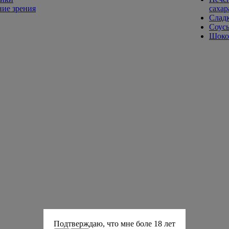
ие зрения
сахар
Слад
Соусы
Шокол
Подтверждаю, что мне боле 18 лет