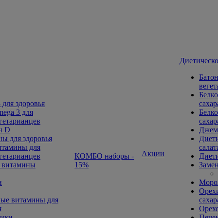
Диетическо
Батон
вегет
Белко
 для здоровья
сахар
ega 3 для
Белко
гетарианцев
сахар
н D
Джем
ы для здоровья
Диети
тамины для
салат
Акции
гетарианцев
КОМБО наборы -
Диети
 витамины
15%
Замен
н
Морож
Орехи
ые витамины для
сахар
я
Орех
ники
Печен