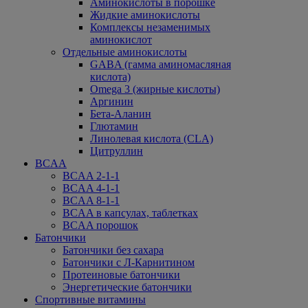
Аминокислоты в порошке
Жидкие аминокислоты
Комплексы незаменимых
аминокислот
Отдельные аминокислоты
GABA (гамма аминомасляная
кислота)
Omega 3 (жирные кислоты)
Аргинин
Бета-Аланин
Глютамин
Линолевая кислота (CLA)
Цитруллин
BCAA
BCAA 2-1-1
BCAA 4-1-1
BCAA 8-1-1
BCAA в капсулах, таблетках
BCAA порошок
Батончики
Батончики без сахара
Батончики с Л-Карнитином
Протеиновые батончики
Энергетические батончики
Спортивные витамины