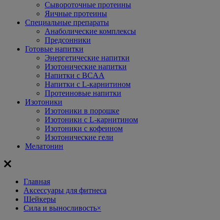
Сывороточные протеины
Яичные протеины
Специальные препараты
Анаболические комплексы
Предсонники
Готовые напитки
Энергетические напитки
Изотонические напитки
Напитки с BCAA
Напитки с L-карнитином
Протеиновые напитки
Изотоники
Изотоники в порошке
Изотоники с L-карнитином
Изотоники с кофеином
Изотонические гели
Мелатонин
Главная
Aксессуары для фитнеса
Шейкеры
Сила и выносливость
×