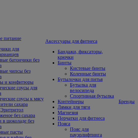
е питание
Aксессуары для фитнеса
чики для
Бандажи, фиксаторы,
арианцев
крючки
вые батончики без
Бинты
а
Кистевые бинты
вые чипсы без
Коленные бинты
а
Бутылочки для питья
ы и конфитюры
Бутылка для
ческие соусы для
велосипеда
а
Спортивная бутылка
ческие соусы к мясу
Контейнеры
Бренды
ители сахара
Лямки для тяги
Эритритол
Магнезия
еное без сахара
Перчатки для фитнеса
 в шоколаде без
Пояса
а
Пояс для
овые пасты
пауэрлифтинга
ье и вафли без