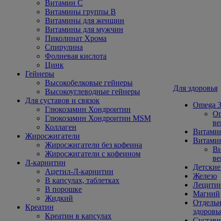
Витамин С
Витамины группы В
Витамины для женщин
Витамины для мужчин
Пиколинат Хрома
Спирулина
Фолиевая кислота
Цинк
Гейнеры
Высокобелковые гейнеры
Для здоровья
Высокоуглеводные гейнеры
Для суставов и связок
Omega 3
Глюкозамин Хондроитин
Om
Глюкозамин Хондроитин MSM
ве
Коллаген
Витами
Жиросжигатели
Витамин
Жиросжигатели без кофеина
Ви
Жиросжигатели с кофеином
ве
Л-карнитин
Детские
Ацетил-Л-карнитин
Железо
В капсулах, таблетках
Лецити
В порошке
Магний
Жидкий
Отдельн
Креатин
здоровь
Креатин в капсулах
Сустав