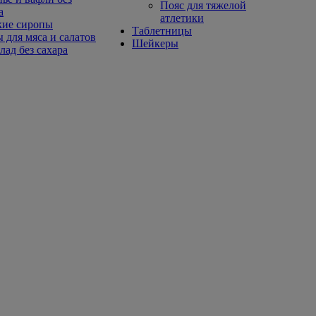
Пояс для тяжелой
а
атлетики
кие сиропы
Таблетницы
 для мяса и салатов
Шейкеры
ад без сахара