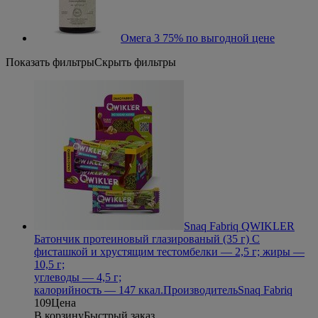
Омега 3 75% по выгодной цене
Показать фильтры
Скрыть фильтры
Snaq Fabriq QWIKLER
Батончик протеиновый глазированый (35 г) С
фисташкой и хрустящим тестом
белки — 2,5 г; жиры —
10,5 г;
углеводы — 4,5 г;
калорийность — 147 ккал.
Производитель
Snaq Fabriq
109
Цена
В корзину
Быстрый заказ