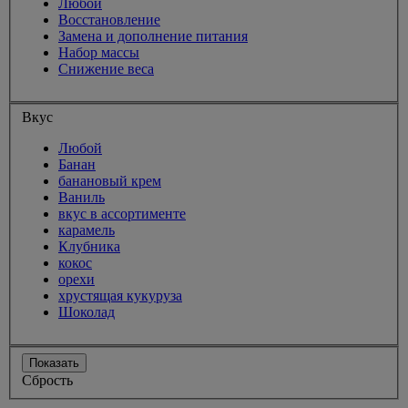
Любой
Восстановление
Замена и дополнение питания
Набор массы
Снижение веса
Вкус
Любой
Банан
банановый крем
Ваниль
вкус в ассортименте
карамель
Клубника
кокос
орехи
хрустящая кукуруза
Шоколад
Показать
Сбрость