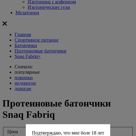
Изотоники с кофеином
Изотонические гели
Мелатонин
Главная
Спортивное питание
Батончики
Протеиновые батончики
Snaq Fabriq
×
Сначала:
популярные
новинки
недорогие
дорогие
Протеиновые батончики
Snaq Fabriq
Цена
Подтверждаю, что мне боле 18 лет