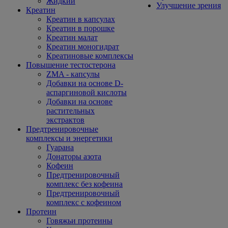
Жидкий
Улучшение зрения
Креатин
Креатин в капсулах
Креатин в порошке
Креатин малат
Креатин моногидрат
Креатиновые комплексы
Повышение тестостерона
ZMA - капсулы
Добавки на основе D-
аспаргиновой кислоты
Добавки на основе
растительных
экстрактов
Предтренировочные
комплексы и энергетики
Гуарана
Донаторы азота
Кофеин
Предтренировочный
комплекс без кофеина
Предтренировочный
комплекс с кофеином
Протеин
Говяжьи протеины