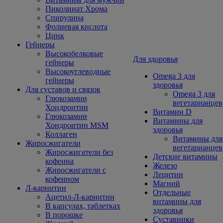
Пиколинат Хрома
Спирулина
Фолиевая кислота
Цинк
Гейнеры
Высокобелковые
Для здоровья
гейнеры
Высокоуглеводные
Omega 3 для
гейнеры
здоровья
Для суставов и связок
Omega 3 для
Глюкозамин
вегетарианцев
Хондроитин
Витамин D
Глюкозамин
Витамины для
Хондроитин MSM
здоровья
Коллаген
Витамины для
Жиросжигатели
вегетарианцев
Жиросжигатели без
Детские витамины
кофеина
Железо
Жиросжигатели с
Лецитин
кофеином
Магний
Л-карнитин
Отдельные
Ацетил-Л-карнитин
витамины для
В капсулах, таблетках
здоровья
В порошке
Суставники