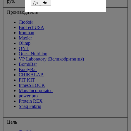
руб.
Да
Нет
Производитель
Любой
BioTechUSA
Ironman
Maxler
Olimp
QNT
Quest Nutrition
VP Laboratory (Великобритания)
BombBar
BootyBar
CHIKALAB
FIT KIT
fitnesSHOCK
Mars Incorporated
power pro
Protein REX
Snaq Fabriq
Цель