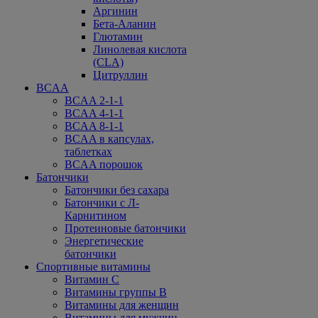
Аргинин
Бета-Аланин
Глютамин
Линолевая кислота
(CLA)
Цитруллин
BCAA
BCAA 2-1-1
BCAA 4-1-1
BCAA 8-1-1
BCAA в капсулах,
таблетках
BCAA порошок
Батончики
Батончики без сахара
Батончики с Л-
Карнитином
Протеиновые батончики
Энергетические
батончики
Спортивные витамины
Витамин С
Витамины группы В
Витамины для женщин
Витамины для мужчин