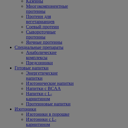
Казеины
Многокомпонентные
протеины
Протеин для
вегетарианцев
Соевый протеин
Сывороточные
протеины
Яичные протеины
Специальные препараты
Анаболические
комплексы
Предсонники
Готовые напитки
Энергетические
напитки
Изотонические напитки
Напитки с BCAA
Напитки с L-
карнитином
Протеиновые напитки
Изотоники
Изотоники в порошке
Изотоники с L-
карнитином