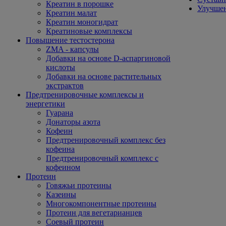
Креатин в порошке
Улучшен
Креатин малат
Креатин моногидрат
Креатиновые комплексы
Повышение тестостерона
ZMA - капсулы
Добавки на основе D-аспаргиновой
кислоты
Добавки на основе растительных
экстрактов
Предтренировочные комплексы и
энергетики
Гуарана
Донаторы азота
Кофеин
Предтренировочный комплекс без
кофеина
Предтренировочный комплекс с
кофеином
Протеин
Говяжьи протеины
Казеины
Многокомпонентные протеины
Протеин для вегетарианцев
Соевый протеин