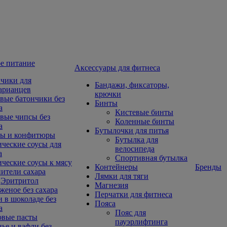
е питание
Aксессуары для фитнеса
чики для
Бандажи, фиксаторы,
арианцев
крючки
вые батончики без
Бинты
а
Кистевые бинты
вые чипсы без
Коленные бинты
а
Бутылочки для питья
ы и конфитюры
Бутылка для
ческие соусы для
велосипеда
а
Спортивная бутылка
ческие соусы к мясу
Контейнеры
Бренды
ители сахара
Лямки для тяги
Эритритол
Магнезия
еное без сахара
Перчатки для фитнеса
 в шоколаде без
Пояса
а
Пояс для
овые пасты
пауэрлифтинга
ье и вафли без