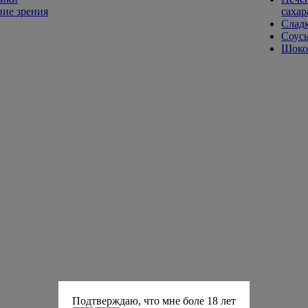
ие зрения
сахар
Слад
Соусы
Шокол
Подтверждаю, что мне боле 18 лет