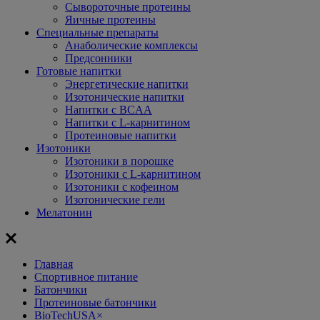
Сывороточные протеины
Яичные протеины
Специальные препараты
Анаболические комплексы
Предсонники
Готовые напитки
Энергетические напитки
Изотонические напитки
Напитки с BCAA
Напитки с L-карнитином
Протеиновые напитки
Изотоники
Изотоники в порошке
Изотоники с L-карнитином
Изотоники с кофеином
Изотонические гели
Мелатонин
Главная
Спортивное питание
Батончики
Протеиновые батончики
BioTechUSA
×