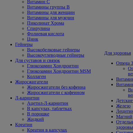
Витамин С
Витамины группы В
Витамины для женщин
Витамины для мужчин
Пиколинат Хрома
Спирулина
Фолиевая кислота
Цинк
Гейнеры
Высокобелковые гейнеры
Для здоровья
Высокоуглеводные гейнеры
Для суставов и связок
Omega 3
Глюкозамин Хондроитин
Om
Глюкозамин Хондроитин MSM
ве
Коллаген
Витами
Жиросжигатели
Витамин
Жиросжигатели без кофеина
Ви
Жиросжигатели с кофеином
ве
Л-карнитин
Детские
Ацетил-Л-карнитин
Железо
В капсулах, таблетках
Лецити
В порошке
Магний
Жидкий
Отдельн
Креатин
здоровь
Креатин в капсулах
Сустав