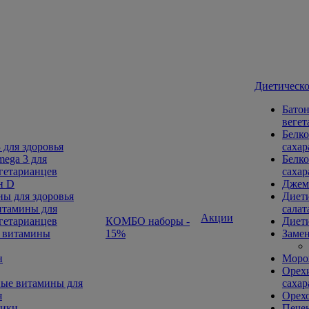
Диетическо
Батон
вегет
Белко
 для здоровья
сахар
ega 3 для
Белко
гетарианцев
сахар
н D
Джем
ы для здоровья
Диети
тамины для
салат
Акции
гетарианцев
КОМБО наборы -
Диети
 витамины
15%
Замен
н
Морож
Орехи
ые витамины для
сахар
я
Орех
ники
Печен