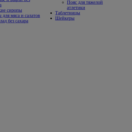
Пояс для тяжелой
а
атлетики
кие сиропы
Таблетницы
 для мяса и салатов
Шейкеры
ад без сахара