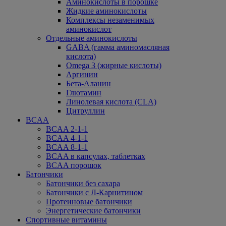
Аминокислоты в порошке
Жидкие аминокислоты
Комплексы незаменимых
аминокислот
Отдельные аминокислоты
GABA (гамма аминомасляная
кислота)
Omega 3 (жирные кислоты)
Аргинин
Бета-Аланин
Глютамин
Линолевая кислота (CLA)
Цитруллин
BCAA
BCAA 2-1-1
BCAA 4-1-1
BCAA 8-1-1
BCAA в капсулах, таблетках
BCAA порошок
Батончики
Батончики без сахара
Батончики с Л-Карнитином
Протеиновые батончики
Энергетические батончики
Спортивные витамины