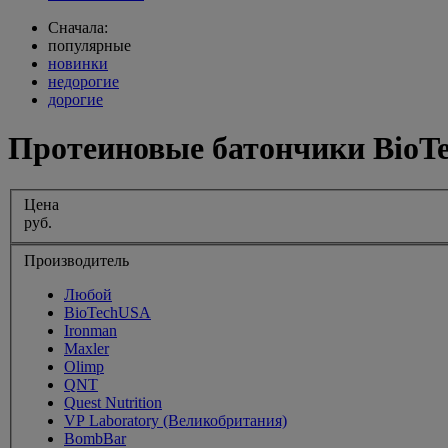
Сначала:
популярные
новинки
недорогие
дорогие
Протеиновые батончики BioT
Цена
руб.
Производитель
Любой
BioTechUSA
Ironman
Maxler
Olimp
QNT
Quest Nutrition
VP Laboratory (Великобритания)
BombBar