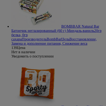
BOMBBAR Natural Bar
Батончик неглазированный (60 г) Миндаль-ваниль
20гр
белка, 0гр
сахара
Производитель
BombBar
Цель
Восстановление,
Замена и дополнение питания, Снижение веса
139
Цена
Нет в наличии
Уведомить о поступлении