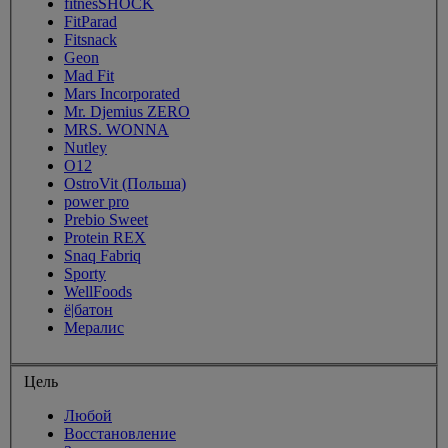
fitnesSHOCK
FitParad
Fitsnack
Geon
Mad Fit
Mars Incorporated
Mr. Djemius ZERO
MRS. WONNA
Nutley
O12
OstroVit (Польша)
power pro
Prebio Sweet
Protein REX
Snaq Fabriq
Sporty
WellFoods
ё|батон
Мералис
Цель
Любой
Восстановление