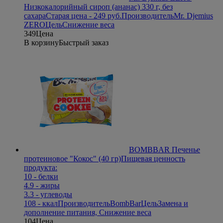
Низкокалорийный сироп (ананас) 330 г, без
сахара
Старая цена - 249 руб.
Производитель
Mr. Djemius
ZERO
Цель
Снижение веса
349
Цена
В корзину
Быстрый заказ
BOMBBAR Печенье
протеиновое "Кокос" (40 гр)
Пищевая ценность
продукта:
10 - белки
4.9 - жиры
3.3 - углеводы
108 - ккал
Производитель
BombBar
Цель
Замена и
дополнение питания, Снижение веса
104
Цена