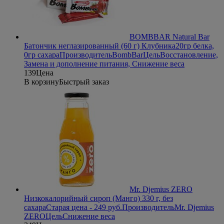
BOMBBAR Natural Bar
Батончик неглазированный (60 г) Клубника
20гр белка,
0гр сахара
Производитель
BombBar
Цель
Восстановление,
Замена и дополнение питания, Снижение веса
139
Цена
В корзину
Быстрый заказ
Mr. Djemius ZERO
Низкокалорийный сироп (Манго) 330 г, без
сахара
Старая цена - 249 руб.
Производитель
Mr. Djemius
ZERO
Цель
Снижение веса