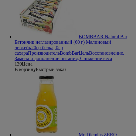
BOMBBAR Natural Bar
Батончик неглазированный (60 г) Малиновый
чизкейк
20гр белка, 0гр
сахара
Производитель
BombBar
Цель
Восстановление,
Замена и дополнение питания, Снижение веса
139
Цена
В корзину
Быстрый заказ
Mr. Djemius ZERO