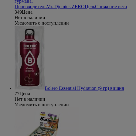
гурмана.
Производитель
Mr. Djemius ZERO
Цель
Снижение веса
349
Цена
Нет в наличии
Уведомить о поступлении
Bolero Essential Hydration (9 гр) вишня
77
Цена
Нет в наличии
Уведомить о поступлении