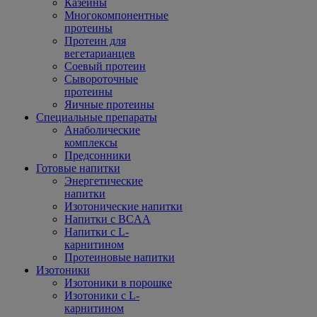
Казеины
Многокомпонентные
протеины
Протеин для
вегетарианцев
Соевый протеин
Сывороточные
протеины
Яичные протеины
Специальные препараты
Анаболические
комплексы
Предсонники
Готовые напитки
Энергетические
напитки
Изотонические напитки
Напитки с BCAA
Напитки с L-
карнитином
Протеиновые напитки
Изотоники
Изотоники в порошке
Изотоники с L-
карнитином