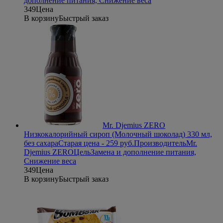
дополнение питания, Снижение веса
349
Цена
В корзину
Быстрый заказ
Mr. Djemius ZERO
Низкокалорийный сироп (Молочный шоколад) 330 мл,
без сахара
Старая цена - 259 руб.
Производитель
Mr.
Djemius ZERO
Цель
Замена и дополнение питания,
Снижение веса
349
Цена
В корзину
Быстрый заказ