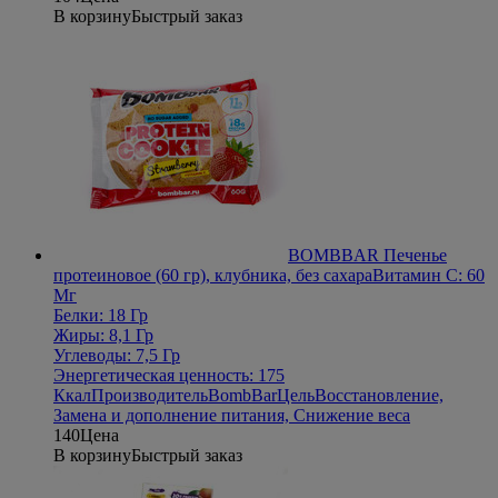
В корзину
Быстрый заказ
BOMBBAR Печенье
протеиновое (60 гр), клубника, без сахара
Витамин С: 60
Мг
Белки: 18 Гр
Жиры: 8,1 Гр
Углеводы: 7,5 Гр
Энергетическая ценность: 175
Ккал
Производитель
BombBar
Цель
Восстановление,
Замена и дополнение питания, Снижение веса
140
Цена
В корзину
Быстрый заказ