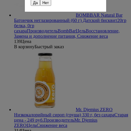
Да
Нет
BOMBBAR Natural Bar
Батончик неглазированный (60 г) Датский бисквит
20гр
белка, 0гр
сахара
Производитель
BombBar
Цель
Восстановление,
Замена и дополнение питания, Снижение веса
139
Цена
В корзину
Быстрый заказ
Mr. Djemius ZERO
Низкокалорийный сироп (груша) 330 г, без сахара
Старая
цена - 249 руб.
Производитель
Mr. Djemius
ZERO
Цель
Снижение веса
314
Цена