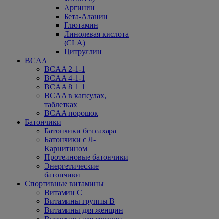
Аргинин
Бета-Аланин
Глютамин
Линолевая кислота
(CLA)
Цитруллин
BCAA
BCAA 2-1-1
BCAA 4-1-1
BCAA 8-1-1
BCAA в капсулах,
таблетках
BCAA порошок
Батончики
Батончики без сахара
Батончики с Л-
Карнитином
Протеиновые батончики
Энергетические
батончики
Спортивные витамины
Витамин С
Витамины группы В
Витамины для женщин
Витамины для мужчин