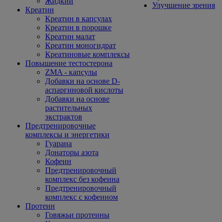
Жидкий
Улучшение зрения
Креатин
Креатин в капсулах
Креатин в порошке
Креатин малат
Креатин моногидрат
Креатиновые комплексы
Повышение тестостерона
ZMA - капсулы
Добавки на основе D-
аспаргиновой кислоты
Добавки на основе
растительных
экстрактов
Предтренировочные
комплексы и энергетики
Гуарана
Донаторы азота
Кофеин
Предтренировочный
комплекс без кофеина
Предтренировочный
комплекс с кофеином
Протеин
Говяжьи протеины