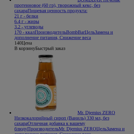
протеиновое (60 гр), творожный кекс, без
сахара
Пищевая ценность продукта:
21 г - белки
6.4 г - жиры
3.2 - углеводы
170 - ккал
Производитель
BombBar
Цель
Замена и
дополнение питания, Снижение веса
140
Цена
В корзину
Быстрый заказ
Mr. Djemius ZERO
Низкокалорийный сироп (Ваниль) 330 мл, без
сахара
Отличная добавка к вашему
блюду
Производитель
Mr. Djemius ZERO
Цель
Замена и