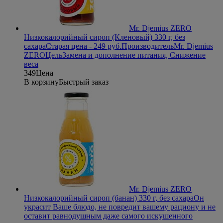
Mr. Djemius ZERO
Низкокалорийный сироп (Кленовый) 330 г, без
сахара
Старая цена - 249 руб.
Производитель
Mr. Djemius
ZERO
Цель
Замена и дополнение питания, Снижение
веса
349
Цена
В корзину
Быстрый заказ
Mr. Djemius ZERO
Низкокалорийный сироп (банан) 330 г, без сахара
Он
украсит Ваше блюдо, не повредит вашему рациону и не
оставит равнодушным даже самого искушенного