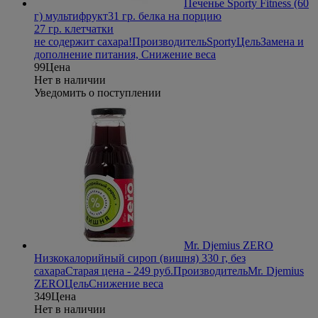
Печенье Sporty Fitness (60
г) мультифрукт
31 гр. белка на порцию
27 гр. клетчатки
не содержит сахара!
Производитель
Sporty
Цель
Замена и
дополнение питания, Снижение веса
99
Цена
Нет в наличии
Уведомить о поступлении
Mr. Djemius ZERO
Низкокалорийный сироп (вишня) 330 г, без
сахара
Старая цена - 249 руб.
Производитель
Mr. Djemius
ZERO
Цель
Снижение веса
349
Цена
Нет в наличии