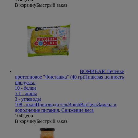
В корзину
Быстрый заказ
BOMBBAR Печенье
протеиновое "Фисташка" (40 гр)
Пищевая ценность
продукта:
10 - белки
5.1 - жиры
3 - углеводы
108 - ккал
Производитель
BombBar
Цель
Замена и
дополнение питания, Снижение веса
104
Цена
В корзину
Быстрый заказ