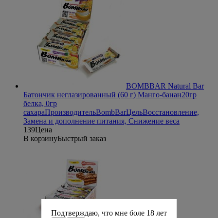
BOMBBAR Natural Bar
Батончик неглазированный (60 г) Манго-банан
20гр
белка, 0гр
сахара
Производитель
BombBar
Цель
Восстановление,
Замена и дополнение питания, Снижение веса
139
Цена
В корзину
Быстрый заказ
Подтверждаю, что мне боле 18 лет