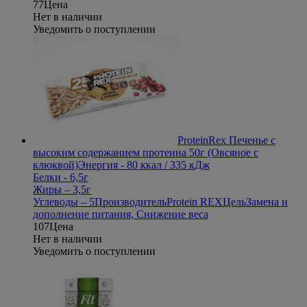
77
Цена
Нет в наличии
Уведомить о поступлении
ProteinRex Печенье с
высоким содержанием протеина 50г (Овсяное с
клюквой)
Энергия - 80 ккал / 335 кДж
Белки - 6,5г
Жиры – 3,5г
Углеводы – 5
Производитель
Protein REX
Цель
Замена и
дополнение питания, Снижение веса
107
Цена
Нет в наличии
Уведомить о поступлении