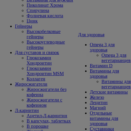
Пиколинат Хрома
Спирулина
Фолиевая кислота
Цинк
Гейнеры
Высокобелковые
Для здоровья
гейнеры
Высокоуглеводные
Omega 3 для
гейнеры
здоровья
Для суставов и связок
Omega 3 для
Глюкозамин
вегетарианцев
Хондроитин
Витамин D
Глюкозамин
Витамины для
Хондроитин MSM
здоровья
Коллаген
Витамины для
Жиросжигатели
вегетарианцев
Жиросжигатели без
Детские витамины
кофеина
Железо
Жиросжигатели с
Лецитин
кофеином
Магний
Л-карнитин
Отдельные
Ацетил-Л-карнитин
витамины для
В капсулах, таблетках
здоровья
В порошке
Суставники