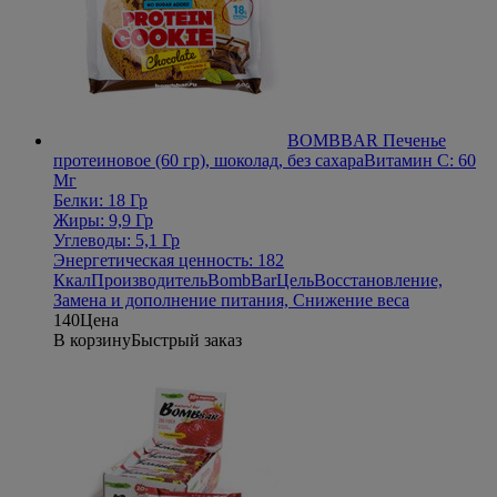
BOMBBAR Печенье
протеиновое (60 гр), шоколад, без сахара
Витамин С: 60
Мг
Белки: 18 Гр
Жиры: 9,9 Гр
Углеводы: 5,1 Гр
Энергетическая ценность: 182
Ккал
Производитель
BombBar
Цель
Восстановление,
Замена и дополнение питания, Снижение веса
140
Цена
В корзину
Быстрый заказ