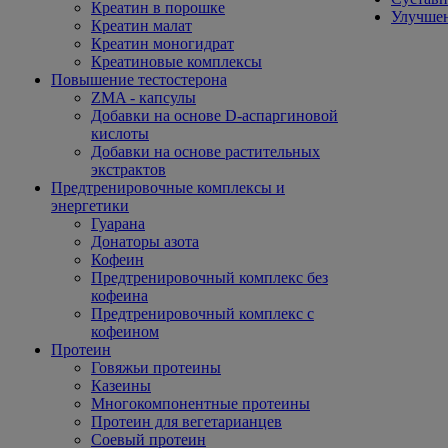
Креатин в порошке
Улучшен
Креатин малат
Креатин моногидрат
Креатиновые комплексы
Повышение тестостерона
ZMA - капсулы
Добавки на основе D-аспаргиновой
кислоты
Добавки на основе растительных
экстрактов
Предтренировочные комплексы и
энергетики
Гуарана
Донаторы азота
Кофеин
Предтренировочный комплекс без
кофеина
Предтренировочный комплекс с
кофеином
Протеин
Говяжьи протеины
Казеины
Многокомпонентные протеины
Протеин для вегетарианцев
Соевый протеин