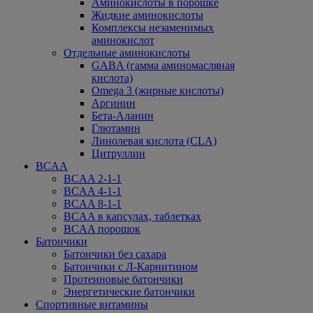
Аминокислоты в порошке
Жидкие аминокислоты
Комплексы незаменимых
аминокислот
Отдельные аминокислоты
GABA (гамма аминомасляная
кислота)
Omega 3 (жирные кислоты)
Аргинин
Бета-Аланин
Глютамин
Линолевая кислота (CLA)
Цитруллин
BCAA
BCAA 2-1-1
BCAA 4-1-1
BCAA 8-1-1
BCAA в капсулах, таблетках
BCAA порошок
Батончики
Батончики без сахара
Батончики с Л-Карнитином
Протеиновые батончики
Энергетические батончики
Спортивные витамины