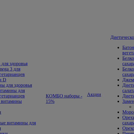
Диетическо
Батон
вегет
Белко
 для здоровья
сахар
ega 3 для
Белко
гетарианцев
сахар
н D
Джем
ы для здоровья
Диети
тамины для
салат
Акции
гетарианцев
КОМБО наборы -
Диети
 витамины
15%
Замен
н
Морож
Орехи
ые витамины для
сахар
я
Орех
ники
Печен