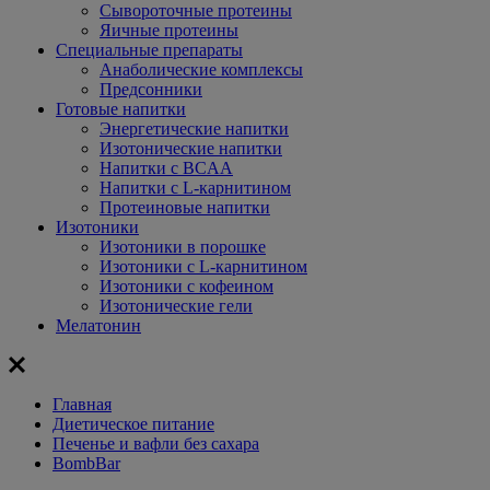
Сывороточные протеины
Яичные протеины
Специальные препараты
Анаболические комплексы
Предсонники
Готовые напитки
Энергетические напитки
Изотонические напитки
Напитки с BCAA
Напитки с L-карнитином
Протеиновые напитки
Изотоники
Изотоники в порошке
Изотоники с L-карнитином
Изотоники с кофеином
Изотонические гели
Мелатонин
Главная
Диетическое питание
Печенье и вафли без сахара
BombBar