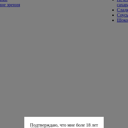
ие зрения
сахар
Слад
Соусы
Шокол
Подтверждаю, что мне боле 18 лет