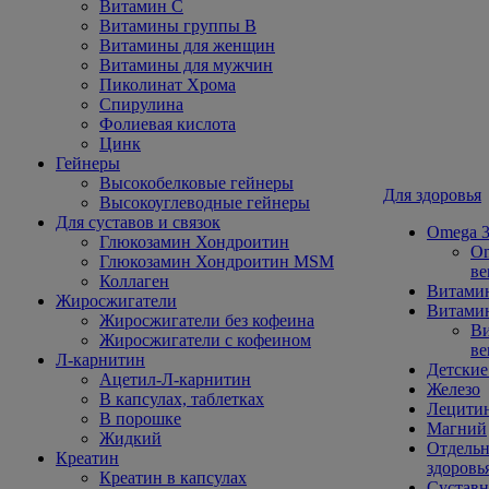
Витамин С
Витамины группы В
Витамины для женщин
Витамины для мужчин
Пиколинат Хрома
Спирулина
Фолиевая кислота
Цинк
Гейнеры
Высокобелковые гейнеры
Для здоровья
Высокоуглеводные гейнеры
Для суставов и связок
Omega 3
Глюкозамин Хондроитин
Om
Глюкозамин Хондроитин MSM
ве
Коллаген
Витами
Жиросжигатели
Витамин
Жиросжигатели без кофеина
Ви
Жиросжигатели с кофеином
ве
Л-карнитин
Детские
Ацетил-Л-карнитин
Железо
В капсулах, таблетках
Лецити
В порошке
Магний
Жидкий
Отдельн
Креатин
здоровь
Креатин в капсулах
Сустав