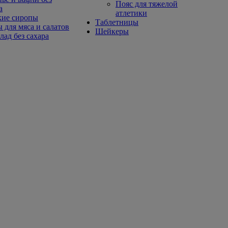
Пояс для тяжелой
а
атлетики
кие сиропы
Таблетницы
 для мяса и салатов
Шейкеры
ад без сахара