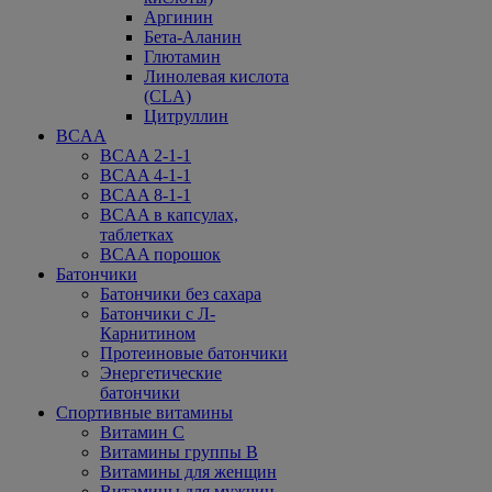
Аргинин
Бета-Аланин
Глютамин
Линолевая кислота
(CLA)
Цитруллин
BCAA
BCAA 2-1-1
BCAA 4-1-1
BCAA 8-1-1
BCAA в капсулах,
таблетках
BCAA порошок
Батончики
Батончики без сахара
Батончики с Л-
Карнитином
Протеиновые батончики
Энергетические
батончики
Спортивные витамины
Витамин С
Витамины группы В
Витамины для женщин
Витамины для мужчин