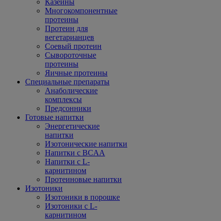
Казеины
Многокомпонентные
протеины
Протеин для
вегетарианцев
Соевый протеин
Сывороточные
протеины
Яичные протеины
Специальные препараты
Анаболические
комплексы
Предсонники
Готовые напитки
Энергетические
напитки
Изотонические напитки
Напитки с BCAA
Напитки с L-
карнитином
Протеиновые напитки
Изотоники
Изотоники в порошке
Изотоники с L-
карнитином