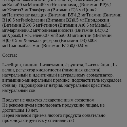
мгКалий9 мгМагний9 мгНикотинамид (Витамин РР)6,1
мгЖелезо3 мгТокоферол (Витамин Е)3 мгЦинк2
мгПантотенат кальция (Витамин В5)1,2 мгТиамин (Витамин
В1)0,5 мгРибофлавин (Витамин В2)0,5 мгПиридоксин
(Витамин В6)0,5 мгРетинол (Витамин А)0,5 мгМедь0,3
мгМарганец0,2 мгФолиевая кислота (Витамин ВC)0,2
мгХром0,1 мгСелен0,07 мгЙод0,03 мгБиотин (Витамин
Н)0,015 мгХолекальциферол (Витамин D3)0,003
мгЦианокобаламин (Витамин В12)0,0024 мг
Состав:
L-лейцин, глицин, L-глютамин, фруктоза, L-изолейцин, L-
валин, регулятор кислотности (лимонная кислота),
натуральный и идентичный натуральному ароматизатор,
витаминно-минеральный премикс, подсластитель (сукралоза,
стевия), гидрокарбонат натрия, натуральный краситель,
натуральный сок.
Продукт не является лекарственным средством.
Не рекомендуем использовать продукцию лицам, не
достигшим 18 лет.
Перед началом приема любого продукта обязательно
проконсультируйтесь у специалиста!