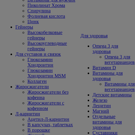
Пиколинат Хрома
Спирулина
Фолиевая кислота
Цинк
Гейнеры
Высокобелковые
Для здоровья
гейнеры
Высокоуглеводные
Omega 3 для
гейнеры
здоровья
Для суставов и связок
Omega 3 для
Глюкозамин
вегетарианцев
Хондроитин
Витамин D
Глюкозамин
Витамины для
Хондроитин MSM
здоровья
Коллаген
Витамины для
Жиросжигатели
вегетарианцев
Жиросжигатели без
Детские витамины
кофеина
Железо
Жиросжигатели с
Лецитин
кофеином
Магний
Л-карнитин
Отдельные
Ацетил-Л-карнитин
витамины для
В капсулах, таблетках
здоровья
В порошке
Суставники