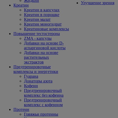
Жидкий
Улучшение зрения
Креатин
Креатин в капсулах
Креатин в порошке
Креатин малат
Креатин моногидрат
Креатиновые комплексы
Повышение тестостерона
ZMA - капсулы
Добавки на основе D-
аспаргиновой кислоты
Добавки на основе
растительных
экстрактов
Предтренировочные
комплексы и энергетики
Гуарана
Донаторы азота
Кофеин
Предтренировочный
комплекс без кофеина
Предтренировочный
комплекс с кофеином
Протеин
Говяжьи протеины