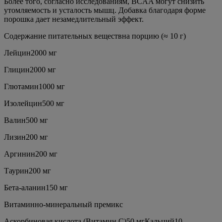
Более того, согласно исследованиям, BCAA могут снизить
утомляемость и усталость мышц. Добавка благодаря форме
порошка дает незамедлительный эффект.
Содержание питательных веществна порцию (≈ 10 г)
Лейцин2000 мг
Глицин2000 мг
Глютамин1000 мг
Изолейцин500 мг
Валин500 мг
Лизин200 мг
Аргинин200 мг
Таурин200 мг
Бета-аланин150 мг
Витаминно-минеральный премикс
Аскорбиновая кислота (Витамин С)50 мгКальций10