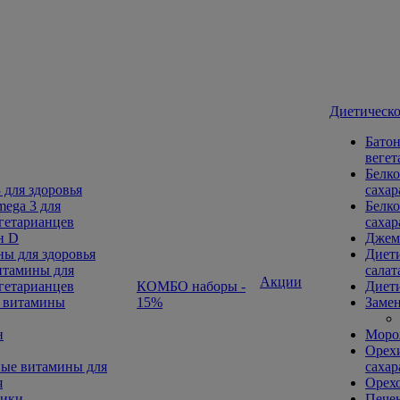
Диетическо
Батон
вегет
Белко
 для здоровья
сахар
ega 3 для
Белко
гетарианцев
сахар
н D
Джем
ы для здоровья
Диети
тамины для
салат
Акции
гетарианцев
КОМБО наборы -
Диети
 витамины
15%
Замен
н
Морож
Орехи
ые витамины для
сахар
я
Орех
ники
Печен