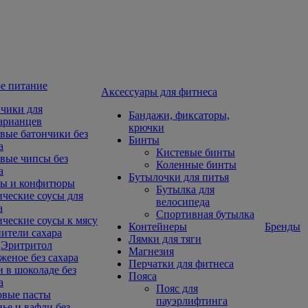
е питание
Aксессуары для фитнеса
чики для
Бандажи, фиксаторы,
арианцев
крючки
вые батончики без
Бинты
а
Кистевые бинты
вые чипсы без
Коленные бинты
а
Бутылочки для питья
ы и конфитюры
Бутылка для
ческие соусы для
велосипеда
а
Спортивная бутылка
ческие соусы к мясу
Контейнеры
Бренды
ители сахара
Лямки для тяги
Эритритол
Магнезия
еное без сахара
Перчатки для фитнеса
 в шоколаде без
Пояса
а
Пояс для
овые пасты
пауэрлифтинга
ье и вафли без