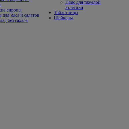
Пояс для тяжелой
а
атлетики
кие сиропы
Таблетницы
 для мяса и салатов
Шейкеры
ад без сахара