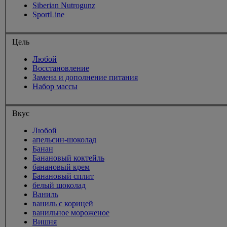
Siberian Nutrogunz
SportLine
Цель
Любой
Восстановление
Замена и дополнение питания
Набор массы
Вкус
Любой
апельсин-шоколад
Банан
Банановый коктейль
банановый крем
Банановый сплит
белый шоколад
Ваниль
ваниль с корицей
ванильное мороженое
Вишня