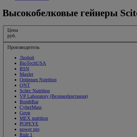
Высокобелковые гейнеры Scite
Цена
руб.
Производитель
Любой
BioTechUSA
BSN
Maxler
Optimum Nutrition
QNT
Scitec Nutrition
VP Laboratory (Великобритания)
BombBar
CyberMass
Geon
MEX nutrition
POPEYE
power pro
Rule 1