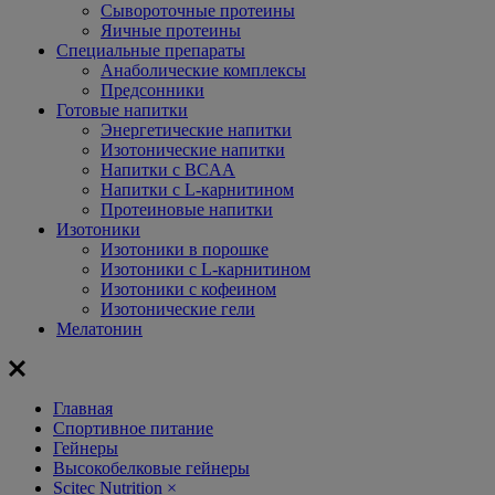
Сывороточные протеины
Яичные протеины
Специальные препараты
Анаболические комплексы
Предсонники
Готовые напитки
Энергетические напитки
Изотонические напитки
Напитки с BCAA
Напитки с L-карнитином
Протеиновые напитки
Изотоники
Изотоники в порошке
Изотоники с L-карнитином
Изотоники с кофеином
Изотонические гели
Мелатонин
Главная
Спортивное питание
Гейнеры
Высокобелковые гейнеры
Scitec Nutrition
×