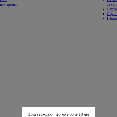
ие зрения
сахар
Слад
Соусы
Шокол
Подтверждаю, что мне боле 18 лет