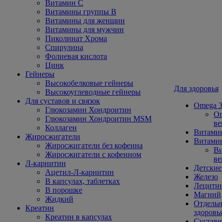
Витамин С
Витамины группы В
Витамины для женщин
Витамины для мужчин
Пиколинат Хрома
Спирулина
Фолиевая кислота
Цинк
Гейнеры
Высокобелковые гейнеры
Для здоровья
Высокоуглеводные гейнеры
Для суставов и связок
Omega 3
Глюкозамин Хондроитин
Om
Глюкозамин Хондроитин MSM
ве
Коллаген
Витами
Жиросжигатели
Витамин
Жиросжигатели без кофеина
Ви
Жиросжигатели с кофеином
ве
Л-карнитин
Детские
Ацетил-Л-карнитин
Железо
В капсулах, таблетках
Лецити
В порошке
Магний
Жидкий
Отдельн
Креатин
здоровь
Креатин в капсулах
Сустав