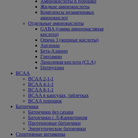
Аминокислоты в порошке
Жидкие аминокислоты
Комплексы незаменимых
аминокислот
Отдельные аминокислоты
GABA (гамма аминомасляная
кислота)
Omega 3 (жирные кислоты)
Аргинин
Бета-Аланин
Глютамин
Линолевая кислота (CLA)
Цитруллин
BCAA
BCAA 2-1-1
BCAA 4-1-1
BCAA 8-1-1
BCAA в капсулах, таблетках
BCAA порошок
Батончики
Батончики без сахара
Батончики с Л-Карнитином
Протеиновые батончики
Энергетические батончики
Спортивные витамины