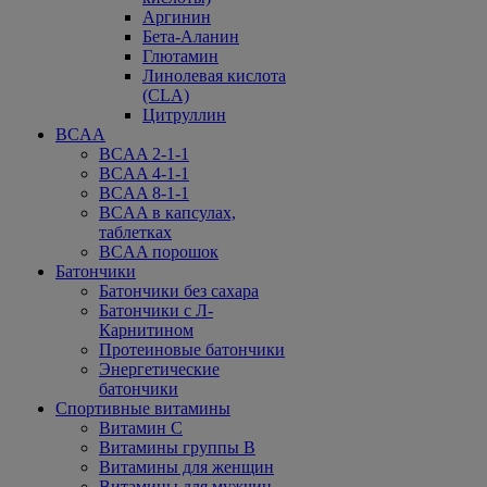
Аргинин
Бета-Аланин
Глютамин
Линолевая кислота
(CLA)
Цитруллин
BCAA
BCAA 2-1-1
BCAA 4-1-1
BCAA 8-1-1
BCAA в капсулах,
таблетках
BCAA порошок
Батончики
Батончики без сахара
Батончики с Л-
Карнитином
Протеиновые батончики
Энергетические
батончики
Спортивные витамины
Витамин С
Витамины группы В
Витамины для женщин
Витамины для мужчин