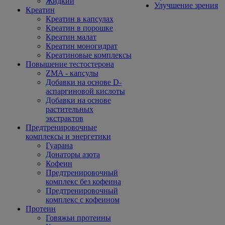
Жидкий
Улучшение зрения
Креатин
Креатин в капсулах
Креатин в порошке
Креатин малат
Креатин моногидрат
Креатиновые комплексы
Повышение тестостерона
ZMA - капсулы
Добавки на основе D-
аспаргиновой кислоты
Добавки на основе
растительных
экстрактов
Предтренировочные
комплексы и энергетики
Гуарана
Донаторы азота
Кофеин
Предтренировочный
комплекс без кофеина
Предтренировочный
комплекс с кофеином
Протеин
Говяжьи протеины