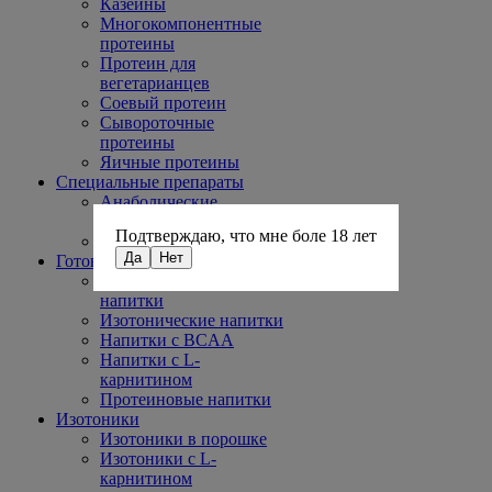
Казеины
Многокомпонентные
протеины
Протеин для
вегетарианцев
Соевый протеин
Сывороточные
протеины
Яичные протеины
Специальные препараты
Анаболические
комплексы
Подтверждаю, что мне боле 18 лет
Предсонники
Да
Нет
Готовые напитки
Энергетические
напитки
Изотонические напитки
Напитки с BCAA
Напитки с L-
карнитином
Протеиновые напитки
Изотоники
Изотоники в порошке
Изотоники с L-
карнитином