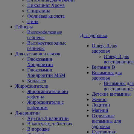
Пиколинат Хрома
Спирулина
Фолиевая кислота
Цинк
Гейнеры
Высокобелковые
Для здоровья
гейнеры
Высокоуглеводные
Omega 3 для
гейнеры
здоровья
Для суставов и связок
Omega 3 для
Глюкозамин
вегетарианцев
Хондроитин
Витамин D
Глюкозамин
Витамины для
Хондроитин MSM
здоровья
Коллаген
Витамины для
Жиросжигатели
вегетарианцев
Жиросжигатели без
Детские витамины
кофеина
Железо
Жиросжигатели с
Лецитин
кофеином
Магний
Л-карнитин
Отдельные
Ацетил-Л-карнитин
витамины для
В капсулах, таблетках
здоровья
В порошке
Суставники