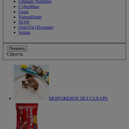
Ultimate Nutrition
CyberMass
Geon
NaturalSupp
NOW
OstroVit (Польша)
Solgar
Показать
Сбрость
МОРОЖЕНОЕ БЕЗ САХАРА