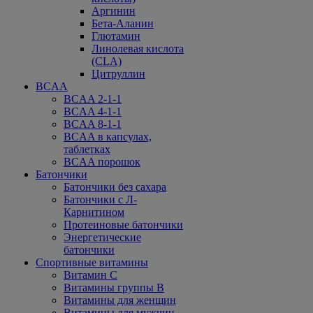
Аргинин
Бета-Аланин
Глютамин
Линолевая кислота
(CLA)
Цитруллин
BCAA
BCAA 2-1-1
BCAA 4-1-1
BCAA 8-1-1
BCAA в капсулах,
таблетках
BCAA порошок
Батончики
Батончики без сахара
Батончики с Л-
Карнитином
Протеиновые батончики
Энергетические
батончики
Спортивные витамины
Витамин С
Витамины группы В
Витамины для женщин
Витамины для мужчин