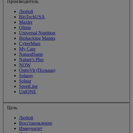
Производитель
Любой
BioTechUSA
Maxler
Olimp
Universal Nutrition
Biohacking Mantra
CyberMass
My Care
NaturalSupp
Nature's Plus
NOW
OstroVit (Польша)
Solaray
Solgar
SportLine
UniONE
Цель
Любой
Восстановление
Иммунитет