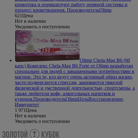
кровотока и нормализуют работу нервной системы и
процесс кроветворения.
Производитель
Olimp
621
Цена
Нет в наличии
Уведомить о поступлении
Olimp Chela-Mag B6 (60
капс)
Комплекс Chela-Mag B6 Forte от Olimp разработан
специально для людей с завышенными потребностями в
магнии. Это те, кто ведут очень активный образ жизни,
часто подвергаются стрессам, занимаются тяжелой
физической и умственной деятельностью, спортсмены, а
также любители кофе, алкогольных напитков и
курения.
Производитель
Olimp
Цель
Восстановление,
Иммунитет
1 971
Цена
Нет в наличии
Уведомить о поступлении