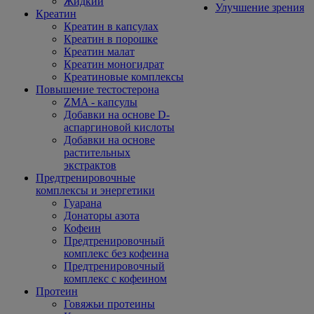
Жидкий
Улучшение зрения
Креатин
Креатин в капсулах
Креатин в порошке
Креатин малат
Креатин моногидрат
Креатиновые комплексы
Повышение тестостерона
ZMA - капсулы
Добавки на основе D-
аспаргиновой кислоты
Добавки на основе
растительных
экстрактов
Предтренировочные
комплексы и энергетики
Гуарана
Донаторы азота
Кофеин
Предтренировочный
комплекс без кофеина
Предтренировочный
комплекс с кофеином
Протеин
Говяжьи протеины