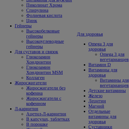
Пиколинат Хрома
Спирулина
Фолиевая кислота
Цинк
Гейнеры
Высокобелковые
Для здоровья
гейнеры
Высокоуглеводные
Omega 3 для
гейнеры
здоровья
Для суставов и связок
Omega 3 для
Глюкозамин
вегетарианцев
Хондроитин
Витамин D
Глюкозамин
Витамины для
Хондроитин MSM
здоровья
Коллаген
Витамины для
Жиросжигатели
вегетарианцев
Жиросжигатели без
Детские витамины
кофеина
Железо
Жиросжигатели с
Лецитин
кофеином
Магний
Л-карнитин
Отдельные
Ацетил-Л-карнитин
витамины для
В капсулах, таблетках
здоровья
В порошке
Суставники