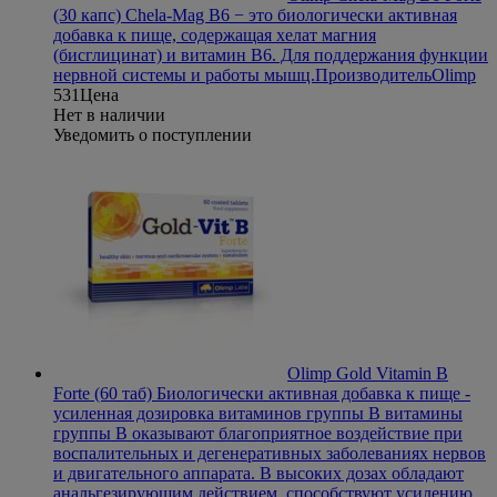
(30 капс)
Chela-Mag B6 − это биологически активная
добавка к пище, содержащая хелат магния
(бисглицинат) и витамин В6. Для поддержания функции
нервной системы и работы мышц.
Производитель
Olimp
531
Цена
Нет в наличии
Уведомить о поступлении
Olimp Gold Vitamin B
Forte (60 таб)
Биологически активная добавка к пище -
усиленная дозировка витаминов группы В витамины
группы В оказывают благоприятное воздействие при
воспалительных и дегенеративных заболеваниях нервов
и двигательного аппарата. В высоких дозах обладают
анальгезирующим действием, способствуют усилению