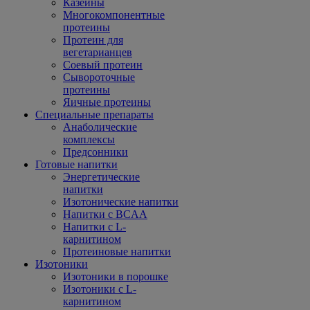
Казеины
Многокомпонентные
протеины
Протеин для
вегетарианцев
Соевый протеин
Сывороточные
протеины
Яичные протеины
Специальные препараты
Анаболические
комплексы
Предсонники
Готовые напитки
Энергетические
напитки
Изотонические напитки
Напитки с BCAA
Напитки с L-
карнитином
Протеиновые напитки
Изотоники
Изотоники в порошке
Изотоники с L-
карнитином