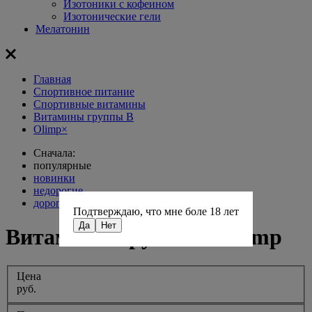
Изотоники с кофеином
Изотонические гели
Мелатонин
Главная
Спортивное питание
Спортивные витамины
Витамины группы В
Olimp
×
Сначала:
популярные
новинки
недорогие
дорогие
Подтверждаю, что мне боле 18 лет
Да
Нет
Витамины группы В Olimp
Цена
руб.