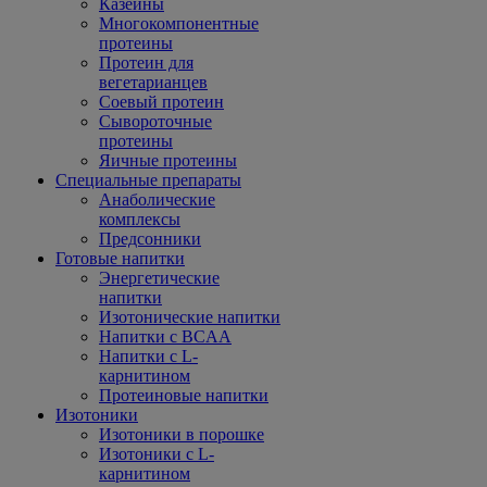
Казеины
Многокомпонентные
протеины
Протеин для
вегетарианцев
Соевый протеин
Сывороточные
протеины
Яичные протеины
Специальные препараты
Анаболические
комплексы
Предсонники
Готовые напитки
Энергетические
напитки
Изотонические напитки
Напитки с BCAA
Напитки с L-
карнитином
Протеиновые напитки
Изотоники
Изотоники в порошке
Изотоники с L-
карнитином