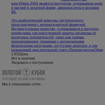
капс)
Olimp ZMA является продуктом, содержащим цинк
и магний в хелатной форме, аминокислоты и витамин
B6.
Это анаболический комплекс нестероидного
происхождения с антиоксидантной формулой.
Индивидуальные вещества, содержащиеся в продукте,
необходимы для повседневной защиты организма от
различных неприятностей, таких как травмы,
перенапряжения, связанные с интенсивными
физическими нагрузками, отсутствие аппетита, и так
называемый окислительный стресс.
Производитель
Olimp
2 655
Цена
Нет в наличии
Уведомить о поступлении
Мы в социальных сетях: