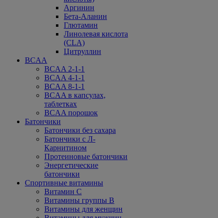
Аргинин
Бета-Аланин
Глютамин
Линолевая кислота
(CLA)
Цитруллин
BCAA
BCAA 2-1-1
BCAA 4-1-1
BCAA 8-1-1
BCAA в капсулах,
таблетках
BCAA порошок
Батончики
Батончики без сахара
Батончики с Л-
Карнитином
Протеиновые батончики
Энергетические
батончики
Спортивные витамины
Витамин С
Витамины группы В
Витамины для женщин
Витамины для мужчин