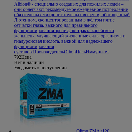
Albion® - специально созданых для пожилых людей –
они облегчают рекомендуемое ежедневное потребление
обязательных микропитательных веществ; обогащенный
Лютеином, сконцентрированным в жёлтом пятне
сетчатки глаза, важного для правильного
функционирования зрения, экстракта корейского
женьшеня, улучшающий жизненные силы организма и
гиалуроновая кислота, важной для надлежащего
функционирования
суставов.
Производитель
Olimp
Цель
Иммунитет
792
Цена
Нет в наличии
Уведомить о поступлении
Olimp ZMA (120