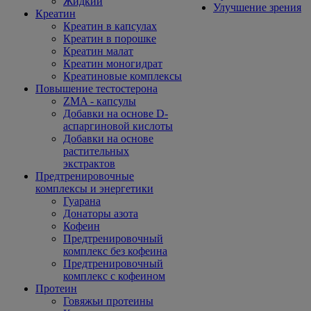
Жидкий
Улучшение зрения
Креатин
Креатин в капсулах
Креатин в порошке
Креатин малат
Креатин моногидрат
Креатиновые комплексы
Повышение тестостерона
ZMA - капсулы
Добавки на основе D-
аспаргиновой кислоты
Добавки на основе
растительных
экстрактов
Предтренировочные
комплексы и энергетики
Гуарана
Донаторы азота
Кофеин
Предтренировочный
комплекс без кофеина
Предтренировочный
комплекс с кофеином
Протеин
Говяжьи протеины