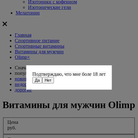
Изотоники с кофеином
Изотонические гели
Мелатонин
Главная
Спортивное питание
Спортивные витамины
Витамины для мужчин
Olimp
×
Сначала:
популярные
Подтверждаю, что мне боле 18 лет
новинки
Да
Нет
недорогие
дорогие
Витамины для мужчин Olimp
Цена
руб.