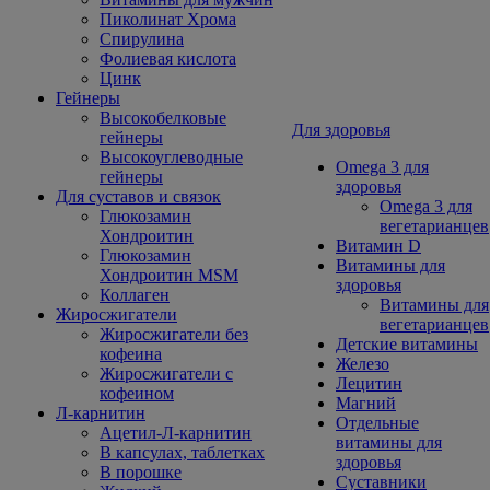
Пиколинат Хрома
Спирулина
Фолиевая кислота
Цинк
Гейнеры
Высокобелковые
Для здоровья
гейнеры
Высокоуглеводные
Omega 3 для
гейнеры
здоровья
Для суставов и связок
Omega 3 для
Глюкозамин
вегетарианцев
Хондроитин
Витамин D
Глюкозамин
Витамины для
Хондроитин MSM
здоровья
Коллаген
Витамины для
Жиросжигатели
вегетарианцев
Жиросжигатели без
Детские витамины
кофеина
Железо
Жиросжигатели с
Лецитин
кофеином
Магний
Л-карнитин
Отдельные
Ацетил-Л-карнитин
витамины для
В капсулах, таблетках
здоровья
В порошке
Суставники