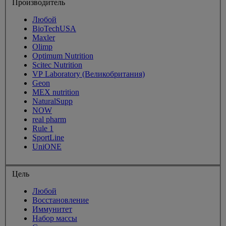
Производитель
Любой
BioTechUSA
Maxler
Olimp
Optimum Nutrition
Scitec Nutrition
VP Laboratory (Великобритания)
Geon
MEX nutrition
NaturalSupp
NOW
real pharm
Rule 1
SportLine
UniONE
Цель
Любой
Восстановление
Иммунитет
Набор массы