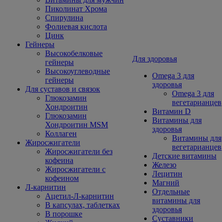
Пиколинат Хрома
Спирулина
Фолиевая кислота
Цинк
Гейнеры
Высокобелковые
Для здоровья
гейнеры
Высокоуглеводные
Omega 3 для
гейнеры
здоровья
Для суставов и связок
Omega 3 для
Глюкозамин
вегетарианцев
Хондроитин
Витамин D
Глюкозамин
Витамины для
Хондроитин MSM
здоровья
Коллаген
Витамины для
Жиросжигатели
вегетарианцев
Жиросжигатели без
Детские витамины
кофеина
Железо
Жиросжигатели с
Лецитин
кофеином
Магний
Л-карнитин
Отдельные
Ацетил-Л-карнитин
витамины для
В капсулах, таблетках
здоровья
В порошке
Суставники