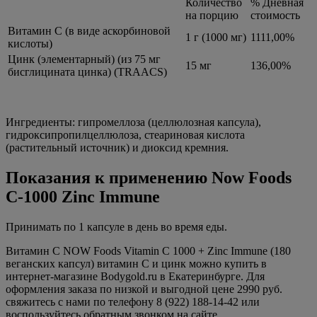
Количество
% Дневная
на порцию
стоимость
Витамин С (в виде аскорбиновой
1 г (1000 мг)
1111,00%
кислоты)
Цинк (элементарный) (из 75 мг
15 мг
136,00%
бисглицината цинка) (TRAACS)
Ингредиенты: гипромеллоза (целлюлозная капсула),
гидроксипропилцеллюлоза, стеариновая кислота
(растительный источник) и диоксид кремния.
Показания к применению Now Foods
C-1000 Zinc Immune
Принимать по 1 капсуле в день во время еды.
Витамин С NOW Foods Vitamin C 1000 + Zinc Immune (180
веганских капсул) витамин С и цинк можно купить в
интернет-магазине Bodygold.ru в Екатеринбурге. Для
оформления заказа по низкой и выгодной цене 2990 руб.
свяжитесь с нами по телефону 8 (922) 188-14-42 или
воспользуйтесь обратным звонком на сайте.