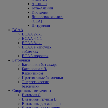
Аргинин
Бета-Аланин
Глютамин
Линолевая кислота
(CLA)
Цитруллин
BCAA
BCAA 2-1-1
BCAA 4-1-1
BCAA 8-1-1
BCAA в капсулах,
таблетках
BCAA порошок
Батончики
Батончики без сахара
Батончики с Л-
Карнитином
Протеиновые батончики
Энергетические
батончики
Спортивные витамины
Витамин С
Витамины группы В
Витамины для женщин
Витамины для мужчин