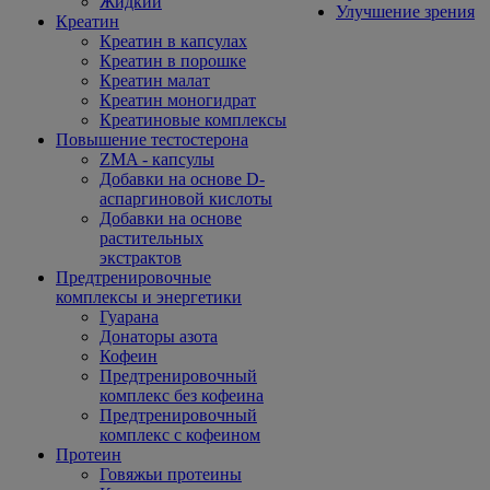
Жидкий
Улучшение зрения
Креатин
Креатин в капсулах
Креатин в порошке
Креатин малат
Креатин моногидрат
Креатиновые комплексы
Повышение тестостерона
ZMA - капсулы
Добавки на основе D-
аспаргиновой кислоты
Добавки на основе
растительных
экстрактов
Предтренировочные
комплексы и энергетики
Гуарана
Донаторы азота
Кофеин
Предтренировочный
комплекс без кофеина
Предтренировочный
комплекс с кофеином
Протеин
Говяжьи протеины