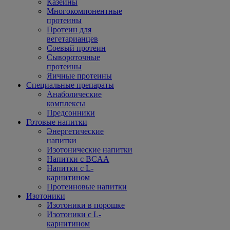
Казеины
Многокомпонентные
протеины
Протеин для
вегетарианцев
Соевый протеин
Сывороточные
протеины
Яичные протеины
Специальные препараты
Анаболические
комплексы
Предсонники
Готовые напитки
Энергетические
напитки
Изотонические напитки
Напитки с BCAA
Напитки с L-
карнитином
Протеиновые напитки
Изотоники
Изотоники в порошке
Изотоники с L-
карнитином