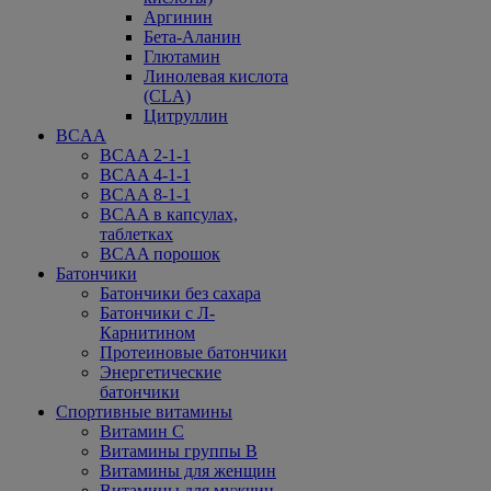
Аргинин
Бета-Аланин
Глютамин
Линолевая кислота
(CLA)
Цитруллин
BCAA
BCAA 2-1-1
BCAA 4-1-1
BCAA 8-1-1
BCAA в капсулах,
таблетках
BCAA порошок
Батончики
Батончики без сахара
Батончики с Л-
Карнитином
Протеиновые батончики
Энергетические
батончики
Спортивные витамины
Витамин С
Витамины группы В
Витамины для женщин
Витамины для мужчин