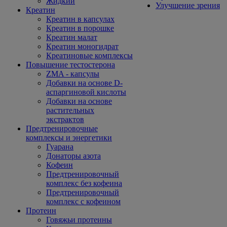
Жидкий
Улучшение зрения
Креатин
Креатин в капсулах
Креатин в порошке
Креатин малат
Креатин моногидрат
Креатиновые комплексы
Повышение тестостерона
ZMA - капсулы
Добавки на основе D-
аспаргиновой кислоты
Добавки на основе
растительных
экстрактов
Предтренировочные
комплексы и энергетики
Гуарана
Донаторы азота
Кофеин
Предтренировочный
комплекс без кофеина
Предтренировочный
комплекс с кофеином
Протеин
Говяжьи протеины