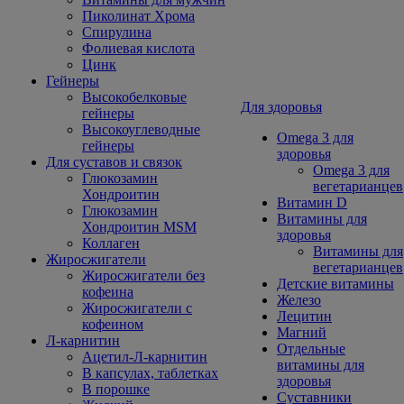
Пиколинат Хрома
Спирулина
Фолиевая кислота
Цинк
Гейнеры
Высокобелковые
Для здоровья
гейнеры
Высокоуглеводные
Omega 3 для
гейнеры
здоровья
Для суставов и связок
Omega 3 для
Глюкозамин
вегетарианцев
Хондроитин
Витамин D
Глюкозамин
Витамины для
Хондроитин MSM
здоровья
Коллаген
Витамины для
Жиросжигатели
вегетарианцев
Жиросжигатели без
Детские витамины
кофеина
Железо
Жиросжигатели с
Лецитин
кофеином
Магний
Л-карнитин
Отдельные
Ацетил-Л-карнитин
витамины для
В капсулах, таблетках
здоровья
В порошке
Суставники