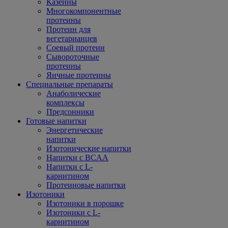
Казеины
Многокомпонентные
протеины
Протеин для
вегетарианцев
Соевый протеин
Сывороточные
протеины
Яичные протеины
Специальные препараты
Анаболические
комплексы
Предсонники
Готовые напитки
Энергетические
напитки
Изотонические напитки
Напитки с BCAA
Напитки с L-
карнитином
Протеиновые напитки
Изотоники
Изотоники в порошке
Изотоники с L-
карнитином