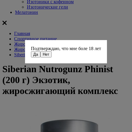
Изотоники с кофеином
Изотонические гели
Мелатонин
Главная
Спортивное питание
Жиросжигатели
Подтверждаю, что мне боле 18 лет
Жиросжигатели с кофеином
Siberian Nutrogunz
Да
Нет
Siberian Nutrogunz Phinist
(200 г) Экзотик,
жиросжигающий комплекс