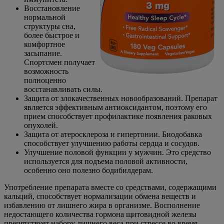
Восстановление
нормальной
структуры сна,
более быстрое и
комфортное
засыпание.
Спортсмен получает
возможность
полноценно
восстанавливать силы.
Защита от злокачественных новообразований. Препарат
является эффективным антиоксидантом, поэтому его
прием способствует профилактике появления раковых
опухолей.
Защита от атеросклероза и гипертонии. Биодобавка
способствует улучшению работы сердца и сосудов.
Улучшение половой функции у мужчин. Это средство
используется для подъема половой активности,
особенно оно полезно бодибилдерам.
Употребление препарата вместе со средствами, содержащими
кальций, способствует нормализации обмена веществ и
избавлению от лишнего жира в организме. Восполнение
недостающего количества гормона щитовидной железы
препятствует набору лишнего веса при стрессе во время