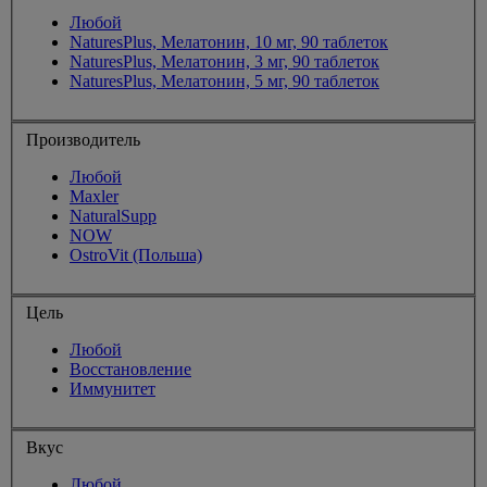
Любой
NaturesPlus, Мелатонин, 10 мг, 90 таблеток
NaturesPlus, Мелатонин, 3 мг, 90 таблеток
NaturesPlus, Мелатонин, 5 мг, 90 таблеток
Производитель
Любой
Maxler
NaturalSupp
NOW
OstroVit (Польша)
Цель
Любой
Восстановление
Иммунитет
Вкус
Любой