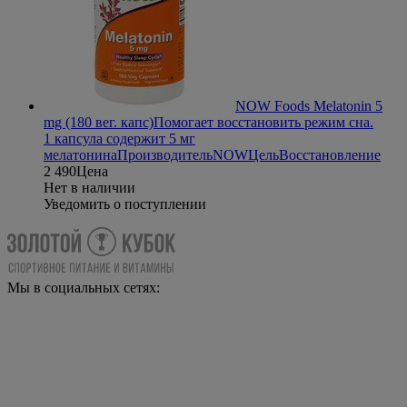
NOW Foods Melatonin 5
mg (180 вег. капс)
Помогает восстановить режим сна.
1 капсула содержит 5 мг
мелатонина
Производитель
NOW
Цель
Восстановление
2 490
Цена
Нет в наличии
Уведомить о поступлении
Мы в социальных сетях: