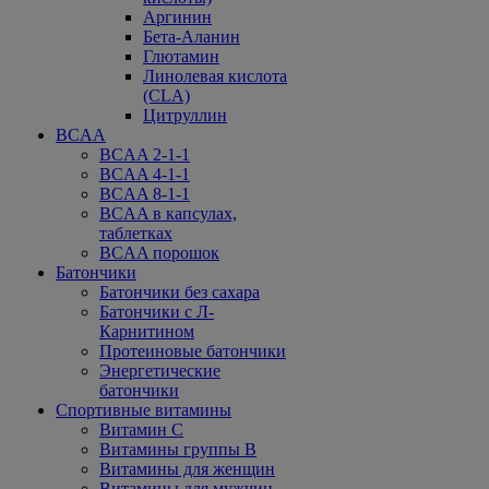
Аргинин
Бета-Аланин
Глютамин
Линолевая кислота
(CLA)
Цитруллин
BCAA
BCAA 2-1-1
BCAA 4-1-1
BCAA 8-1-1
BCAA в капсулах,
таблетках
BCAA порошок
Батончики
Батончики без сахара
Батончики с Л-
Карнитином
Протеиновые батончики
Энергетические
батончики
Спортивные витамины
Витамин С
Витамины группы В
Витамины для женщин
Витамины для мужчин