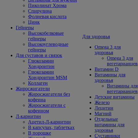
Пиколинат Хрома
Спирулина
Фолиевая кислота
Цинк
Гейнеры
Высокобелковые
Для здоровья
гейнеры
Высокоуглеводные
Omega 3 для
гейнеры
здоровья
Для суставов и связок
Omega 3 для
Глюкозамин
вегетарианцев
Хондроитин
Витамин D
Глюкозамин
Витамины для
Хондроитин MSM
здоровья
Коллаген
Витамины для
Жиросжигатели
вегетарианцев
Жиросжигатели без
Детские витамины
кофеина
Железо
Жиросжигатели с
Лецитин
кофеином
Магний
Л-карнитин
Отдельные
Ацетил-Л-карнитин
витамины для
В капсулах, таблетках
здоровья
В порошке
Суставники