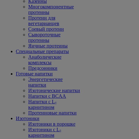
Казеины
Многокомпонентные
протеины
Протеин для
вегетарианцев
Соевый протеин
Сывороточные
протеины
Яичные протеины
Специальные препараты
Анаболические
комплексы
Предсонники
Готовые напитки
Энергетические
напитки
Изотонические напитки
Напитки с BCAA
Напитки с L-
карнитином
Протеиновые напитки
Изотоники
Изотоники в порошке
Изотоники с L-
карнитином