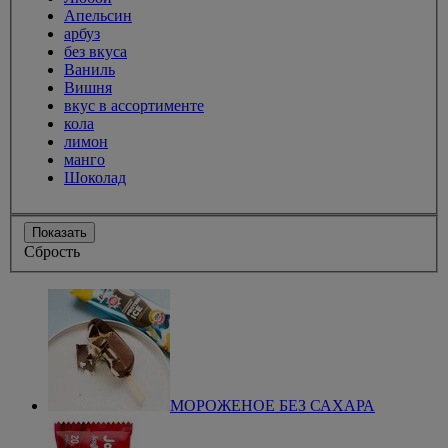
Апельсин
арбуз
без вкуса
Ваниль
Вишня
вкус в ассортименте
кола
лимон
манго
Шоколад
Показать
Сбрость
МОРОЖЕНОЕ БЕЗ САХАРА