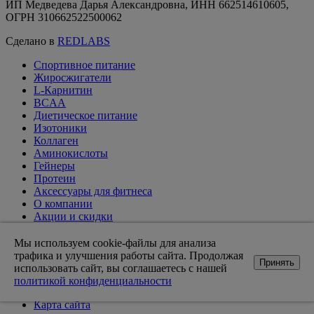
ИП Медведева Дарья Александровна, ИНН 662514610605,
ОГРН 310662522500062
Сделано в
REDLABS
Спортивное питание
Жиросжигатели
L-Карнитин
BCAA
Диетическое питание
Изотоники
Коллаген
Аминокислоты
Гейнеры
Протеин
Аксессуары для фитнеса
О компании
Акции и скидки
Вакансии
Доставка и оплата
Мы используем cookie-файлы для анализа
Оптовикам
трафика и улучшения работы сайта. Продолжая
Принять
Статьи
использовать сайт, вы соглашаетесь с нашей
Возврат товара
политикой конфиденциальности
Контакты магазинов
Карта сайта