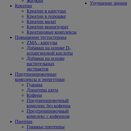
Жидкий
Улучшение зрения
Креатин
Креатин в капсулах
Креатин в порошке
Креатин малат
Креатин моногидрат
Креатиновые комплексы
Повышение тестостерона
ZMA - капсулы
Добавки на основе D-
аспаргиновой кислоты
Добавки на основе
растительных
экстрактов
Предтренировочные
комплексы и энергетики
Гуарана
Донаторы азота
Кофеин
Предтренировочный
комплекс без кофеина
Предтренировочный
комплекс с кофеином
Протеин
Говяжьи протеины