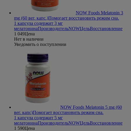
NOW Foods Melatonin 3
mg (60 вег. капс.)
Помогает восстановить режим сна.
1 капсула содержит 3 мг
мелатонина
Производитель
NOW
Цель
Восстановление
1 049
Цена
Нет в наличии
Уведомить о поступлении
NOW Foods Melatonin 5 mg (60
вег. капс)
Помогает восстановить режим сна.
1 капсула содержит 5 мг
мелатонина
Производитель
NOW
Цель
Восстановление
1 590
Цена