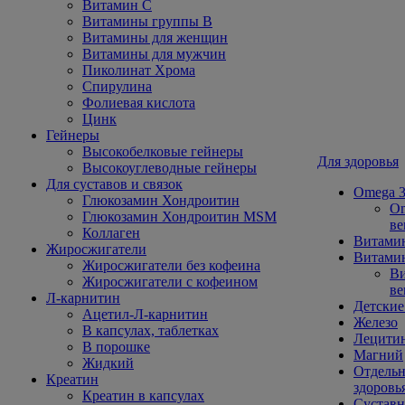
Витамин С
Витамины группы В
Витамины для женщин
Витамины для мужчин
Пиколинат Хрома
Спирулина
Фолиевая кислота
Цинк
Гейнеры
Высокобелковые гейнеры
Для здоровья
Высокоуглеводные гейнеры
Для суставов и связок
Omega 3
Глюкозамин Хондроитин
Om
Глюкозамин Хондроитин MSM
ве
Коллаген
Витами
Жиросжигатели
Витамин
Жиросжигатели без кофеина
Ви
Жиросжигатели с кофеином
ве
Л-карнитин
Детские
Ацетил-Л-карнитин
Железо
В капсулах, таблетках
Лецити
В порошке
Магний
Жидкий
Отдельн
Креатин
здоровь
Креатин в капсулах
Сустав