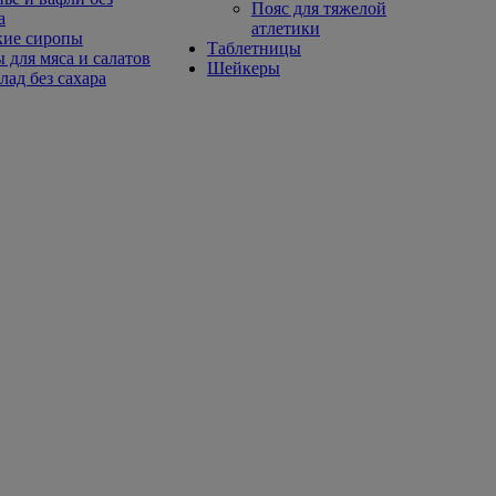
Пояс для тяжелой
а
атлетики
кие сиропы
Таблетницы
 для мяса и салатов
Шейкеры
ад без сахара