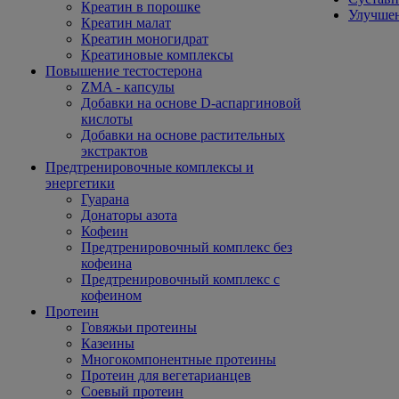
Креатин в порошке
Улучшен
Креатин малат
Креатин моногидрат
Креатиновые комплексы
Повышение тестостерона
ZMA - капсулы
Добавки на основе D-аспаргиновой
кислоты
Добавки на основе растительных
экстрактов
Предтренировочные комплексы и
энергетики
Гуарана
Донаторы азота
Кофеин
Предтренировочный комплекс без
кофеина
Предтренировочный комплекс с
кофеином
Протеин
Говяжьи протеины
Казеины
Многокомпонентные протеины
Протеин для вегетарианцев
Соевый протеин