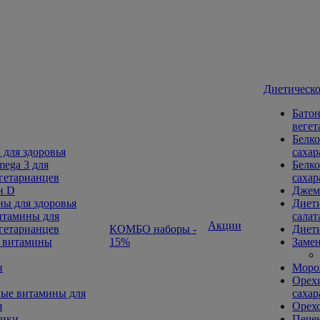
Диетическо
Батон
вегет
Белко
 для здоровья
сахар
ega 3 для
Белко
гетарианцев
сахар
н D
Джем
ы для здоровья
Диети
тамины для
салат
Акции
гетарианцев
КОМБО наборы -
Диети
 витамины
15%
Замен
н
Морож
Орехи
ые витамины для
сахар
я
Орех
ники
Печен