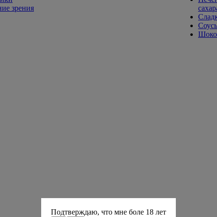
ие зрения
сахар
Слад
Соусы
Шокол
Подтверждаю, что мне боле 18 лет