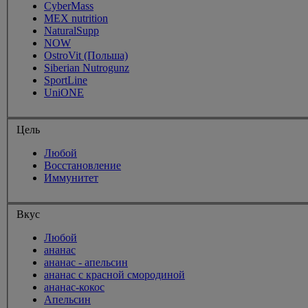
CyberMass
MEX nutrition
NaturalSupp
NOW
OstroVit (Польша)
Siberian Nutrogunz
SportLine
UniONE
Цель
Любой
Восстановление
Иммунитет
Вкус
Любой
ананас
ананас - апельсин
ананас с красной смородиной
ананас-кокос
Апельсин