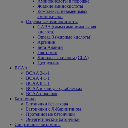
Аминокислоты в порошке
Жидкие аминокислоты
Комплексы незаменимых
аминокислот
Отдельные аминокислоты
GABA (гамма аминомасляная
кислота)
Omega 3 (жирные кислоты)
Аргинин
Бета-Аланин
Глютамин
Линолевая кислота (CLA)
Цитруллин
BCAA
BCAA 2-1-1
BCAA 4-1-1
BCAA 8-1-1
BCAA в капсулах, таблетках
BCAA порошок
Батончики
Батончики без сахара
Батончики с Л-Карнитином
Протеиновые батончики
Энергетические батончики
Спортивные витамины