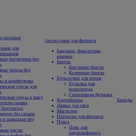
е питание
Aксессуары для фитнеса
чики для
Бандажи, фиксаторы,
арианцев
крючки
вые батончики без
Бинты
а
Кистевые бинты
вые чипсы без
Коленные бинты
а
Бутылочки для питья
ы и конфитюры
Бутылка для
ческие соусы для
велосипеда
а
Спортивная бутылка
ческие соусы к мясу
Контейнеры
Бренды
ители сахара
Лямки для тяги
Эритритол
Магнезия
еное без сахара
Перчатки для фитнеса
 в шоколаде без
Пояса
а
Пояс для
овые пасты
пауэрлифтинга
ье и вафли без