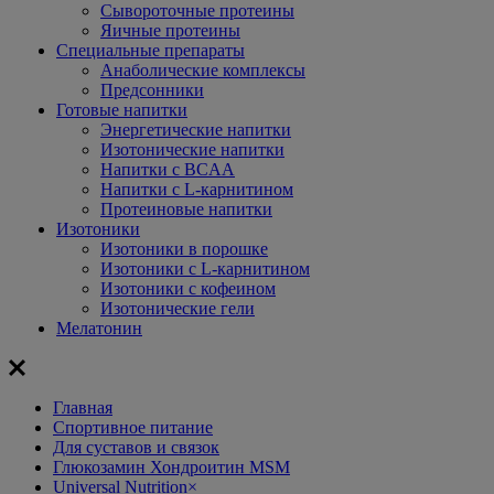
Сывороточные протеины
Яичные протеины
Специальные препараты
Анаболические комплексы
Предсонники
Готовые напитки
Энергетические напитки
Изотонические напитки
Напитки с BCAA
Напитки с L-карнитином
Протеиновые напитки
Изотоники
Изотоники в порошке
Изотоники с L-карнитином
Изотоники с кофеином
Изотонические гели
Мелатонин
Главная
Спортивное питание
Для суставов и связок
Глюкозамин Хондроитин MSM
Universal Nutrition
×