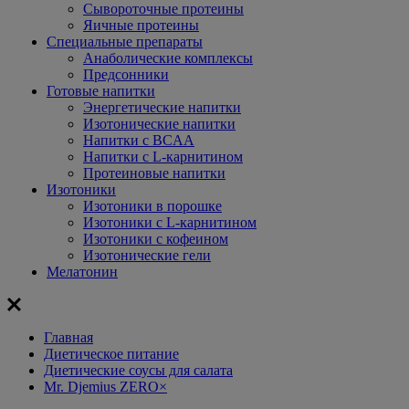
Сывороточные протеины
Яичные протеины
Специальные препараты
Анаболические комплексы
Предсонники
Готовые напитки
Энергетические напитки
Изотонические напитки
Напитки с BCAA
Напитки с L-карнитином
Протеиновые напитки
Изотоники
Изотоники в порошке
Изотоники с L-карнитином
Изотоники с кофеином
Изотонические гели
Мелатонин
Главная
Диетическое питание
Диетические соусы для салата
Mr. Djemius ZERO
×