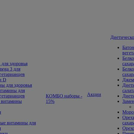
Диетическо
Батон
вегет
Белко
 для здоровья
сахар
ega 3 для
Белко
гетарианцев
сахар
н D
Джем
ы для здоровья
Диети
тамины для
салат
Акции
гетарианцев
КОМБО наборы -
Диети
 витамины
15%
Замен
н
Морож
Орехи
ые витамины для
сахар
я
Орех
ники
Печен