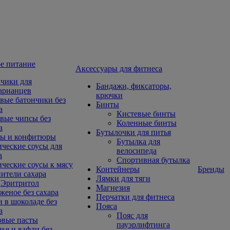
е питание
Aксессуары для фитнеса
чики для
Бандажи, фиксаторы,
арианцев
крючки
вые батончики без
Бинты
а
Кистевые бинты
вые чипсы без
Коленные бинты
а
Бутылочки для питья
ы и конфитюры
Бутылка для
ческие соусы для
велосипеда
а
Спортивная бутылка
ческие соусы к мясу
Контейнеры
Бренды
ители сахара
Лямки для тяги
Эритритол
Магнезия
еное без сахара
Перчатки для фитнеса
 в шоколаде без
Пояса
а
Пояс для
овые пасты
пауэрлифтинга
ье и вафли без