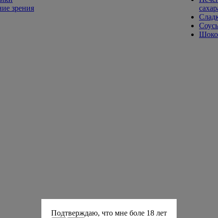
ие зрения
сахар
Слад
Соусы
Шокол
Подтверждаю, что мне боле 18 лет