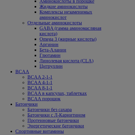
Аминокислоты в порошке
Жидкие аминокислоты
Комплексы незаменимых
аминокислот
Отдельные аминокислоты
GABA (гамма аминомасляная
кислота)
Omega 3 (жирные кислоты)
Аргинин
Бета-Аланин
Глютамин
Линолевая кислота (CLA)
Цитруллин
BCAA
BCAA 2-1-1
BCAA 4-1-1
BCAA 8-1-1
BCAA в капсулах, таблетках
BCAA порошок
Батончики
Батончики без сахара
Батончики с Л-Карнитином
Протеиновые батончики
Энергетические батончики
Спортивные витамины