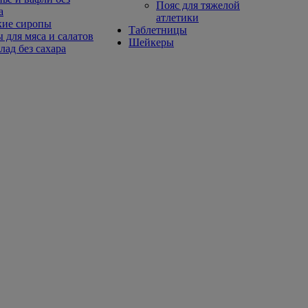
Пояс для тяжелой
а
атлетики
кие сиропы
Таблетницы
 для мяса и салатов
Шейкеры
ад без сахара