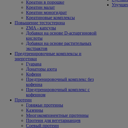
Креатин в порошке
Улучшен
Креатин малат
Креатин моногидрат
Креатиновые комплексы
Повышение тестостерона
ZMA - капсулы
Добавки на основе D-аспаргиновой
кислоты
Добавки на основе растительных
экстрактов
Предтренировочные комплексы и
энергетики
Гуарана
Донаторы азота
Кофеин
Предтренировочный комплекс без
кофеина
Предтренировочный комплекс с
кофеином
Протеин
Говяжьи протеины
Казеины
Многокомпонентные протеины
Протеин для вегетарианцев
Соевый протеин