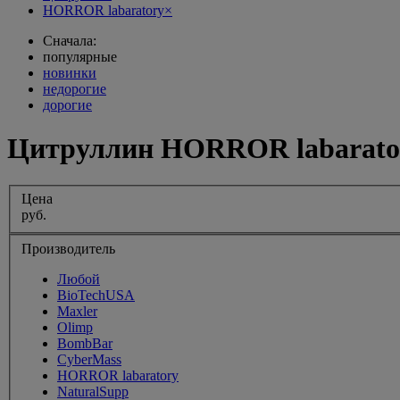
HORROR labaratory
×
Сначала:
популярные
новинки
недорогие
дорогие
Цитруллин HORROR labarato
Цена
руб.
Производитель
Любой
BioTechUSA
Maxler
Olimp
BombBar
CyberMass
HORROR labaratory
NaturalSupp