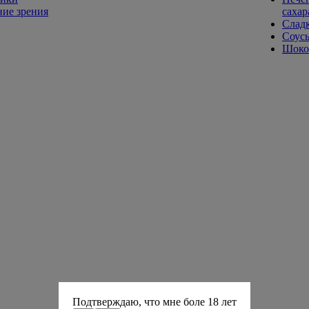
ие зрения
сахар
Слад
Соусы
Шокол
Подтверждаю, что мне боле 18 лет