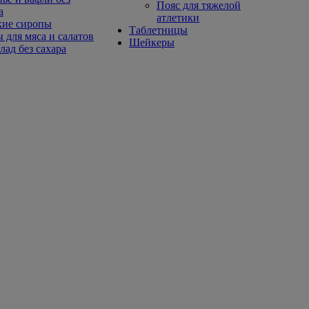
Пояс для тяжелой
а
атлетики
кие сиропы
Таблетницы
 для мяса и салатов
Шейкеры
ад без сахара