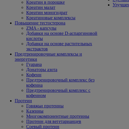
Креатин в порошке
Улучшен
Креатин малат
Креатин моногидрат
Креатиновые комплексы
Повышение тестостерона
ZMA - капсулы
Добавки на основе D-аспаргиновой
кислоты
Добавки на основе растительных
экстрактов
Предтренировочные комплексы и
энергетики
Гуарана
Донаторы азота
Кофеин
Предтренировочный комплекс без
кофеина
Предтренировочный комплекс с
кофеином
Протеин
Говяжьи протеины
Казеины
Многокомпонентные протеины
Протеин для вегетарианцев
Соевый протеин