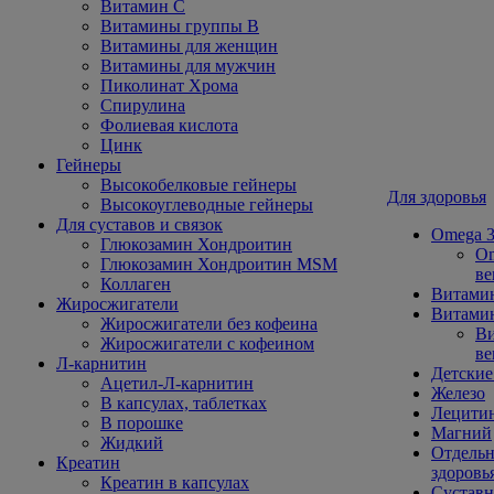
Витамин С
Витамины группы В
Витамины для женщин
Витамины для мужчин
Пиколинат Хрома
Спирулина
Фолиевая кислота
Цинк
Гейнеры
Высокобелковые гейнеры
Для здоровья
Высокоуглеводные гейнеры
Для суставов и связок
Omega 3
Глюкозамин Хондроитин
Om
Глюкозамин Хондроитин MSM
ве
Коллаген
Витами
Жиросжигатели
Витамин
Жиросжигатели без кофеина
Ви
Жиросжигатели с кофеином
ве
Л-карнитин
Детские
Ацетил-Л-карнитин
Железо
В капсулах, таблетках
Лецити
В порошке
Магний
Жидкий
Отдельн
Креатин
здоровь
Креатин в капсулах
Сустав