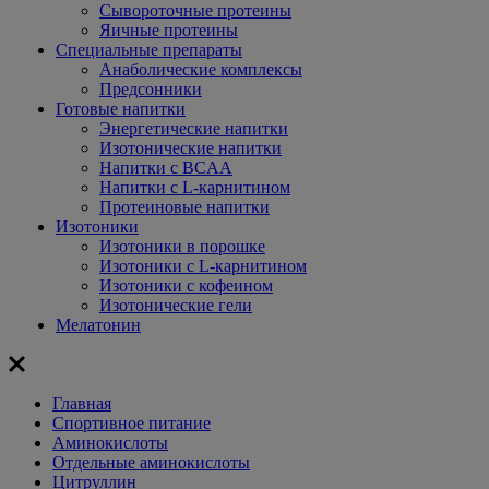
Сывороточные протеины
Яичные протеины
Специальные препараты
Анаболические комплексы
Предсонники
Готовые напитки
Энергетические напитки
Изотонические напитки
Напитки с BCAA
Напитки с L-карнитином
Протеиновые напитки
Изотоники
Изотоники в порошке
Изотоники с L-карнитином
Изотоники с кофеином
Изотонические гели
Мелатонин
Главная
Спортивное питание
Аминокислоты
Отдельные аминокислоты
Цитруллин