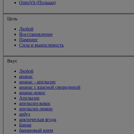
OstroVit (Польша)
Цель
Любой
Восстановление
Пампинг
Сила и выносливость
Вкус
Любой
ананас
ананас - апельсин
ананас с красной смородиной
ананас-кокос
Апельсин
апельсин-кокос
апельсин-лимон
арбуз
арктическая ягода
Банан
банановый крем