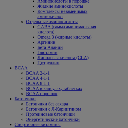
Аминокислоты в порошке
Жидкие аминокислоты
Комплексы незаменимых
аминокислот
Отдельные аминокислоты
GABA (гамма аминомасляная
кислота)
Omega 3 (жирные кислоты)
Аргинин
Бета-Аланин
Глютамин
Линолевая кислота (CLA)
Цитруллин
BCAA
BCAA 2-1-1
BCAA 4-1-1
BCAA 8-1-1
BCAA в капсулах, таблетках
BCAA порошок
Батончики
Батончики без сахара
Батончики с Л-Карнитином
Протеиновые батончики
Энергетические батончики
Спортивные витамины