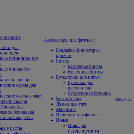
е питание
Aксессуары для фитнеса
чики для
Бандажи, фиксаторы,
арианцев
крючки
вые батончики без
Бинты
а
Кистевые бинты
вые чипсы без
Коленные бинты
а
Бутылочки для питья
ы и конфитюры
Бутылка для
ческие соусы для
велосипеда
а
Спортивная бутылка
ческие соусы к мясу
Контейнеры
Бренды
ители сахара
Лямки для тяги
Эритритол
Магнезия
еное без сахара
Перчатки для фитнеса
 в шоколаде без
Пояса
а
Пояс для
овые пасты
пауэрлифтинга
ье и вафли без