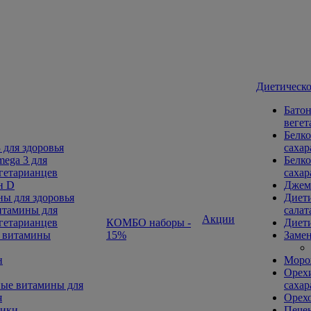
Диетическо
Батон
вегет
Белко
 для здоровья
сахар
ega 3 для
Белко
гетарианцев
сахар
н D
Джем
ы для здоровья
Диети
тамины для
салат
Акции
гетарианцев
КОМБО наборы -
Диети
 витамины
15%
Замен
н
Морож
Орехи
ые витамины для
сахар
я
Орех
ники
Печен