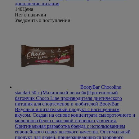
дополнение питания
140
Цена
Нет в наличии
Уведомить о поступлении
BootyBar Chocoline
standart 50 г (Малиновый чизкейк)
Протеиновый
батончик Choco Line производителя диетического
питания для спортсменов и любителей BootyBar.
Вкусный и питательный продукт с насыщенным
вкусом. Создан на основе концентрата сывороточного и
молочного белка с высокой степенью усвоения.
Оригинальная разработка бренда с использованием
европейского сырья высокого качества. Оптимальный
продукт для людей, придерживающихся здорового