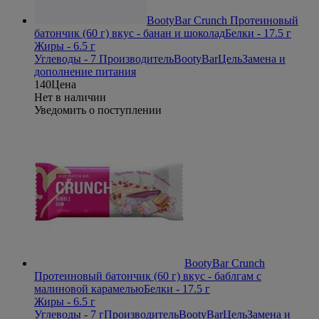
BootyBar Crunch Протеиновый
батончик (60 г) вкус - банан и шоколад
Белки - 17.5 г
Жиры - 6.5 г
Углеводы - 7
Производитель
BootyBar
Цель
Замена и
дополнение питания
140
Цена
Нет в наличии
Уведомить о поступлении
BootyBar Crunch
Протеиновый батончик (60 г) вкус - баблгам с
малиновой карамелью
Белки - 17.5 г
Жиры - 6.5 г
Углеводы - 7 г
Производитель
BootyBar
Цель
Замена и