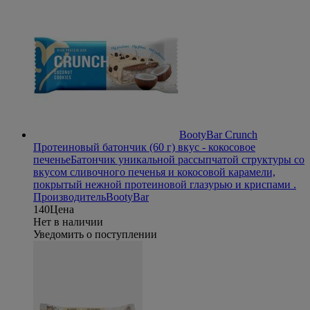
BootyBar Crunch
Протеиновый батончик (60 г) вкус - кокосовое
печенье
Батончик уникальной рассыпчатой структуры со
вкусом сливочного печенья и кокосовой карамели,
покрытый нежной протеиновой глазурью и криспами .
Производитель
BootyBar
140
Цена
Нет в наличии
Уведомить о поступлении