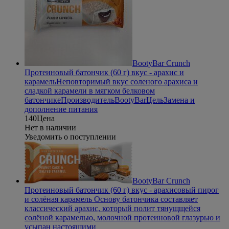
BootyBar Crunch
Протеиновый батончик (60 г) вкус - арахис и
карамель
Неповторимый вкус соленого арахиса и
сладкой карамели в мягком белковом
батончике
Производитель
BootyBar
Цель
Замена и
дополнение питания
140
Цена
Нет в наличии
Уведомить о поступлении
BootyBar Crunch
Протеиновый батончик (60 г) вкус - арахисовый пирог
и солёная карамель
Основу батончика составляет
классический арахис, который полит тянущщейся
солёной карамелью, молочной протеиновой глазурью и
усыпан настоящими