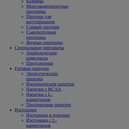
Казеины
Многокомпонентные
протеины
Протеин для
вегетарианцев
Соевый протеин
Сывороточные
протеины
Яичные протеины
Специальные препараты
Анаболические
комплексы
Предсонники
Готовые напитки
Энергетические
напитки
Изотонические напитки
Напитки с BCAA
Напитки с L-
карнитином
Протеиновые напитки
Изотоники
Изотоники в порошке
Изотоники с L-
карнитином