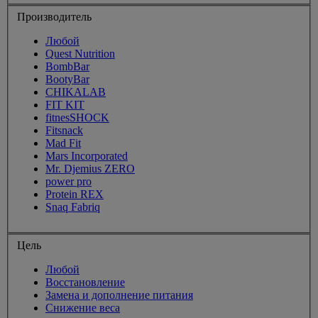
Производитель
Любой
Quest Nutrition
BombBar
BootyBar
CHIKALAB
FIT KIT
fitnesSHOCK
Fitsnack
Mad Fit
Mars Incorporated
Mr. Djemius ZERO
power pro
Protein REX
Snaq Fabriq
Цель
Любой
Восстановление
Замена и дополнение питания
Снижение веса