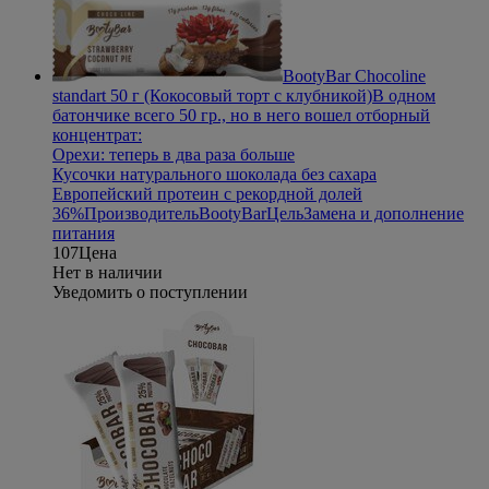
BootyBar Chocoline
standart 50 г (Кокосовый торт с клубникой)
В одном
батончике всего 50 гр., но в него вошел отборный
концентрат:
Орехи: теперь в два раза больше
Кусочки натурального шоколада без сахара
Европейский протеин с рекордной долей
36%
Производитель
BootyBar
Цель
Замена и дополнение
питания
107
Цена
Нет в наличии
Уведомить о поступлении