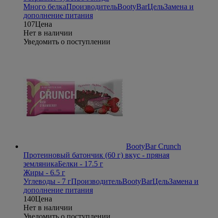
Много белка
Производитель
BootyBar
Цель
Замена и
дополнение питания
107
Цена
Нет в наличии
Уведомить о поступлении
BootyBar Crunch
Протеиновый батончик (60 г) вкус - пряная
земляника
Белки - 17.5 г
Жиры - 6.5 г
Углеводы - 7 г
Производитель
BootyBar
Цель
Замена и
дополнение питания
140
Цена
Нет в наличии
Уведомить о поступлении