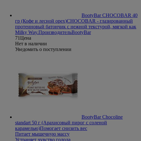
BootyBar CHOCOBAR 40
гр (Кофе и лесной орех)
CHOCOBAR - глазированный
протеиновый батончик с нежной текстурой, мягкой как
Milky Way.
Производитель
BootyBar
71
Цена
Нет в наличии
Уведомить о поступлении
BootyBar Chocoline
standart 50 г (Арахисовый пирог с соленой
карамелью)
Помогает снизить вес
Питает мышечную массу
Устраняет чувство голода