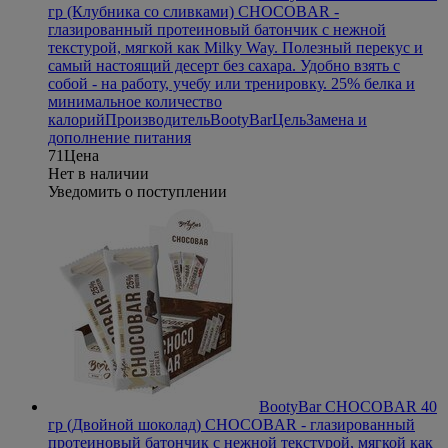
гр (Клубника со сливками)
CHOCOBAR -
глазированный протеиновый батончик с нежной
текстурой, мягкой как Milky Way. Полезный перекус и
самый настоящий десерт без сахара. Удобно взять с
собой - на работу, учебу или тренировку. 25% белка и
минимальное количество
калорий
Производитель
BootyBar
Цель
Замена и
дополнение питания
71
Цена
Нет в наличии
Уведомить о поступлении
BootyBar CHOCOBAR 40
гр (Двойной шоколад)
CHOCOBAR - глазированный
протеиновый батончик с нежной текстурой, мягкой как