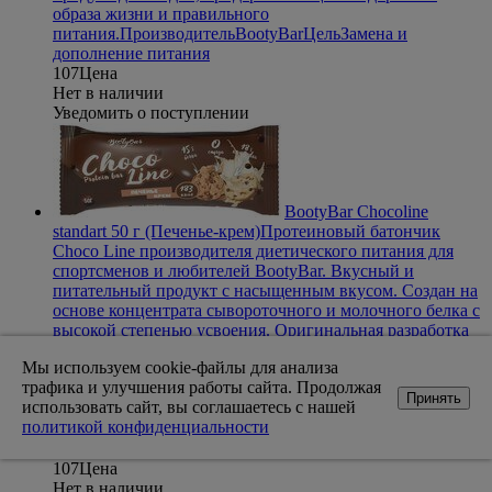
образа жизни и правильного
питания.
Производитель
BootyBar
Цель
Замена и
дополнение питания
107
Цена
Нет в наличии
Уведомить о поступлении
BootyBar Chocoline
standart 50 г (Печенье-крем)
Протеиновый батончик
Choco Line производителя диетического питания для
спортсменов и любителей BootyBar. Вкусный и
питательный продукт с насыщенным вкусом. Создан на
основе концентрата сывороточного и молочного белка с
высокой степенью усвоения. Оригинальная разработка
бренда с использованием европейского сырья высокого
Мы используем cookie-файлы для анализа
качества. Оптимальный продукт для людей,
трафика и улучшения работы сайта. Продолжая
придерживающихся здорового образа жизни и
Принять
использовать сайт, вы соглашаетесь с нашей
правильного
политикой конфиденциальности
питания.
Производитель
BootyBar
Цель
Замена и
дополнение питания
107
Цена
Нет в наличии