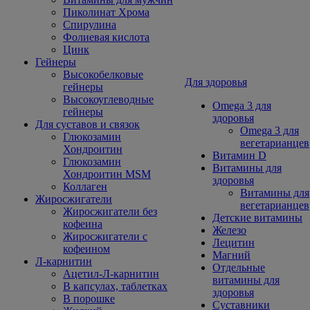
Пиколинат Хрома
Спирулина
Фолиевая кислота
Цинк
Гейнеры
Высокобелковые
Для здоровья
гейнеры
Высокоуглеводные
Omega 3 для
гейнеры
здоровья
Для суставов и связок
Omega 3 для
Глюкозамин
вегетарианцев
Хондроитин
Витамин D
Глюкозамин
Витамины для
Хондроитин MSM
здоровья
Коллаген
Витамины для
Жиросжигатели
вегетарианцев
Жиросжигатели без
Детские витамины
кофеина
Железо
Жиросжигатели с
Лецитин
кофеином
Магний
Л-карнитин
Отдельные
Ацетил-Л-карнитин
витамины для
В капсулах, таблетках
здоровья
В порошке
Суставники