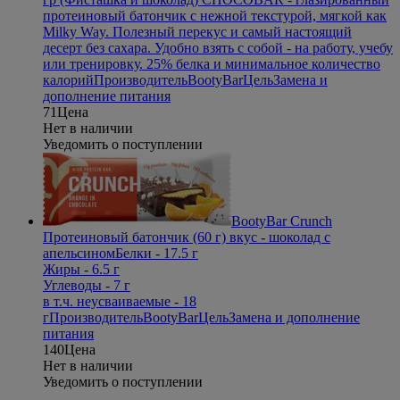
протеиновый батончик с нежной текстурой, мягкой как
Milky Way. Полезный перекус и самый настоящий
десерт без сахара. Удобно взять с собой - на работу, учебу
или тренировку. 25% белка и минимальное количество
калорий
Производитель
BootyBar
Цель
Замена и
дополнение питания
71
Цена
Нет в наличии
Уведомить о поступлении
BootyBar Crunch
Протеиновый батончик (60 г) вкус - шоколад с
апельсином
Белки - 17.5 г
Жиры - 6.5 г
Углеводы - 7 г
в т.ч. неусваиваемые - 18
г
Производитель
BootyBar
Цель
Замена и дополнение
питания
140
Цена
Нет в наличии
Уведомить о поступлении