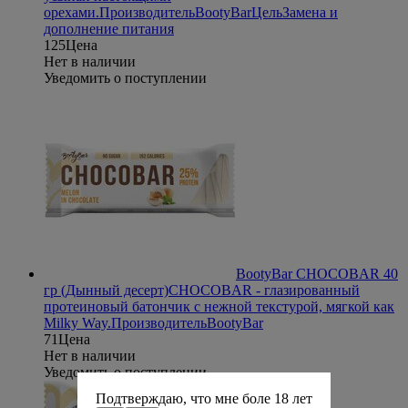
орехами.
Производитель
BootyBar
Цель
Замена и
дополнение питания
125
Цена
Нет в наличии
Уведомить о поступлении
BootyBar CHOCOBAR 40
гр (Дынный десерт)
CHOCOBAR - глазированный
протеиновый батончик с нежной текстурой, мягкой как
Milky Way.
Производитель
BootyBar
71
Цена
Нет в наличии
Уведомить о поступлении
Подтверждаю, что мне боле 18 лет