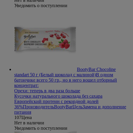
Нет в наличии
Уведомить о поступлении
BootyBar Chocoline
standart 50 г (Белый шоколад с малиной)
В одном
батончике всего 50 гр., но в него вошел отборный
концентрат:
Орехи: теперь в два раза больше
Кусочки натурального шоколада без сахара
Европейский протеин с рекордной долей
36%
Производитель
BootyBar
Цель
Замена и дополнение
питания
107
Цена
Нет в наличии
Уведомить о поступлении