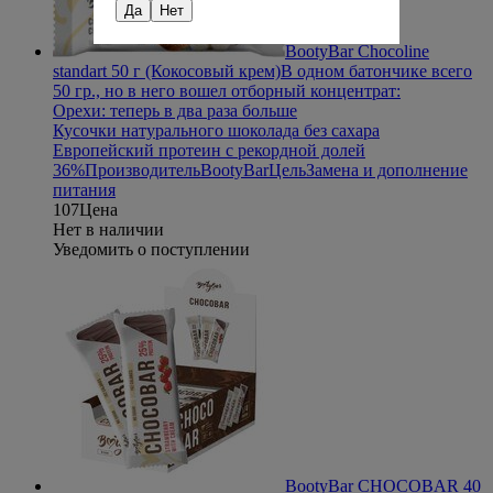
Да
Нет
BootyBar Chocoline
standart 50 г (Кокосовый крем)
В одном батончике всего
50 гр., но в него вошел отборный концентрат:
Орехи: теперь в два раза больше
Кусочки натурального шоколада без сахара
Европейский протеин с рекордной долей
36%
Производитель
BootyBar
Цель
Замена и дополнение
питания
107
Цена
Нет в наличии
Уведомить о поступлении
BootyBar CHOCOBAR 40