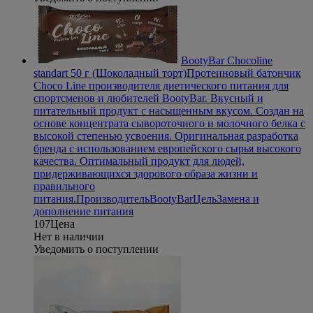
BootyBar Chocoline
standart 50 г (Шоколадный торт)
Протеиновый батончик
Choco Line производителя диетического питания для
спортсменов и любителей BootyBar. Вкусный и
питательный продукт с насыщенным вкусом. Создан на
основе концентрата сывороточного и молочного белка с
высокой степенью усвоения. Оригинальная разработка
бренда с использованием европейского сырья высокого
качества. Оптимальный продукт для людей,
придерживающихся здорового образа жизни и
правильного
питания.
Производитель
BootyBar
Цель
Замена и
дополнение питания
107
Цена
Нет в наличии
Уведомить о поступлении