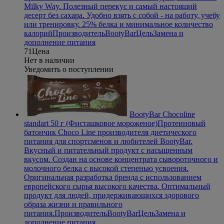
Milky Way. Полезный перекус и самый настоящий
десерт без сахара. Удобно взять с собой - на работу, учебу
или тренировку. 25% белка и минимальное количество
калорий
Производитель
BootyBar
Цель
Замена и
дополнение питания
71
Цена
Нет в наличии
Уведомить о поступлении
BootyBar Chocoline
standart 50 г (Фисташковое мороженое)
Протеиновый
батончик Choco Line производителя диетического
питания для спортсменов и любителей BootyBar.
Вкусный и питательный продукт с насыщенным
вкусом. Создан на основе концентрата сывороточного и
молочного белка с высокой степенью усвоения.
Оригинальная разработка бренда с использованием
европейского сырья высокого качества. Оптимальный
продукт для людей, придерживающихся здорового
образа жизни и правильного
питания.
Производитель
BootyBar
Цель
Замена и
дополнение питания