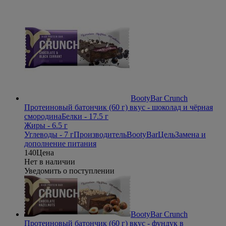
BootyBar Crunch
Протеиновый батончик (60 г) вкус - шоколад и чёрная
смородина
Белки - 17.5 г
Жиры - 6.5 г
Углеводы - 7 г
Производитель
BootyBar
Цель
Замена и
дополнение питания
140
Цена
Нет в наличии
Уведомить о поступлении
BootyBar Crunch
Протеиновый батончик (60 г) вкус - фундук в