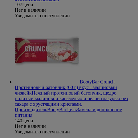
107
Цена
Нет в наличии
Уведомить о поступлении
BootyBar Crunch
Протеиновый батончик (60 г) вкус - малиновый
чизкейк
Нежный протеиновый батончик, щедро
политый малиновой карамелью и белой глазурью без
сахара с хрустящими криспами.
Производитель
BootyBar
Цель
Замена и дополнение
питания
140
Цена
Нет в наличии
Уведомить о поступлении