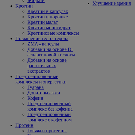
Жидкий
Улучшение зрения
Креатин
Креатин в капсулах
Креатин в порошке
Креатин малат
Креатин моногидрат
Креатиновые комплексы
Повышение тестостерона
ZMA - капсулы
Добавки на основе D-
аспаргиновой кислоты
Добавки на основе
растительных
экстрактов
Предтренировочные
комплексы и энергетики
Гуарана
Донаторы азота
Кофеин
Предтренировочный
комплекс без кофеина
Предтренировочный
комплекс с кофеином
Протеин
Говяжьи протеины