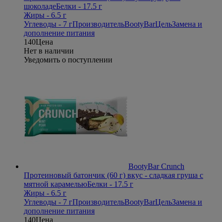
шоколаде
Белки - 17.5 г
Жиры - 6.5 г
Углеводы - 7 г
Производитель
BootyBar
Цель
Замена и
дополнение питания
140
Цена
Нет в наличии
Уведомить о поступлении
BootyBar Crunch
Протеиновый батончик (60 г) вкус - сладкая груша с
мятной карамелью
Белки - 17.5 г
Жиры - 6.5 г
Углеводы - 7 г
Производитель
BootyBar
Цель
Замена и
дополнение питания
140
Цена