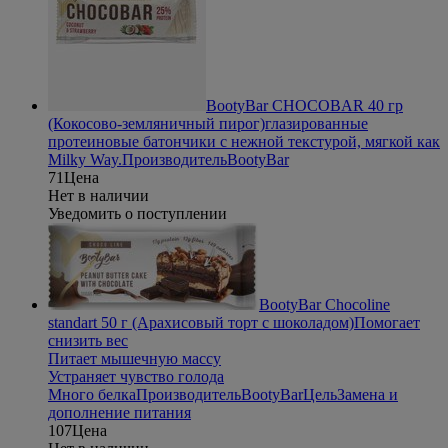
BootyBar CHOCOBAR 40 гр
(Кокосово-земляничный пирог)
глазированные
протеиновые батончики с нежной текстурой, мягкой как
Milky Way.
Производитель
BootyBar
71
Цена
Нет в наличии
Уведомить о поступлении
BootyBar Chocoline
standart 50 г (Арахисовый торт с шоколадом)
Помогает
снизить вес
Питает мышечную массу
Устраняет чувство голода
Много белка
Производитель
BootyBar
Цель
Замена и
дополнение питания
107
Цена