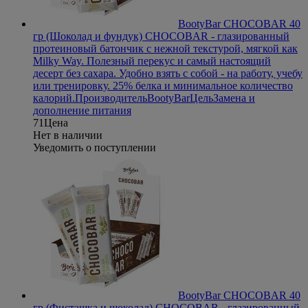
BootyBar CHOCOBAR 40
гр (Шоколад и фундук)
CHOCOBAR - глазированный
протеиновый батончик с нежной текстурой, мягкой как
Milky Way. Полезный перекус и самый настоящий
десерт без сахара. Удобно взять с собой - на работу, учебу
или тренировку. 25% белка и минимальное количество
калорий.
Производитель
BootyBar
Цель
Замена и
дополнение питания
71
Цена
Нет в наличии
Уведомить о поступлении
BootyBar CHOCOBAR 40
гр (Фисташка и шоколад)
CHOCOBAR - глазированный