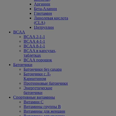
Аргинин
Бета-Аланин
Глютамин
Линолевая кислота
(CLA)
Цитруллин
BCAA
BCAA 2-1-1
BCAA 4-1-1
BCAA 8-1-1
BCAA в капсулах,
таблетках
BCAA порошок
Батончики
Батончики без сахара
Батончики с Л-
Карнитином
Протеиновые батончики
Энергетические
батончики
Спортивные витамины
Витамин С
Витамины группы В
Витамины для женщин
Витамины для мужчин