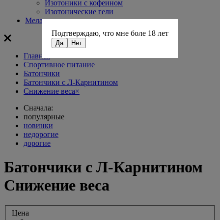
Изотоники с кофеином
Изотонические гели
Мелатонин
Подтверждаю, что мне боле 18 лет
Да
Нет
Главная
Спортивное питание
Батончики
Батончики с Л-Карнитином
Снижение веса
×
Сначала:
популярные
новинки
недорогие
дорогие
Батончики с Л-Карнитином
Снижение веса
Цена