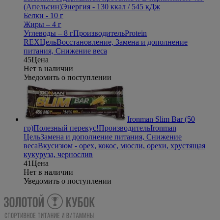
(Апельсин)
Энергия - 130 ккал / 545 кДж
Белки - 10 г
Жиры – 4 г
Углеводы – 8 г
Производитель
Protein
REX
Цель
Восстановление, Замена и дополнение
питания, Снижение веса
45
Цена
Нет в наличии
Уведомить о поступлении
Ironman Slim Bar (50
гр)
Полезный перекус!
Производитель
Ironman
Цель
Замена и дополнение питания, Снижение
веса
Вкус
изюм - орех, кокос, мюсли, орехи, хрустящая
кукуруза, чернослив
41
Цена
Нет в наличии
Уведомить о поступлении