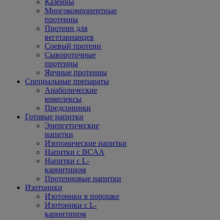
Казеины
Многокомпонентные
протеины
Протеин для
вегетарианцев
Соевый протеин
Сывороточные
протеины
Яичные протеины
Специальные препараты
Анаболические
комплексы
Предсонники
Готовые напитки
Энергетические
напитки
Изотонические напитки
Напитки с BCAA
Напитки с L-
карнитином
Протеиновые напитки
Изотоники
Изотоники в порошке
Изотоники с L-
карнитином