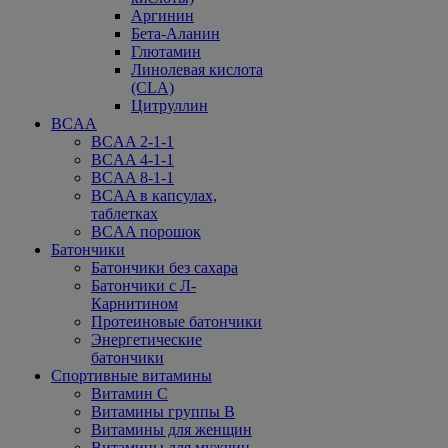
Аргинин
Бета-Аланин
Глютамин
Линолевая кислота
(CLA)
Цитруллин
BCAA
BCAA 2-1-1
BCAA 4-1-1
BCAA 8-1-1
BCAA в капсулах,
таблетках
BCAA порошок
Батончики
Батончики без сахара
Батончики с Л-
Карнитином
Протеиновые батончики
Энергетические
батончики
Спортивные витамины
Витамин С
Витамины группы В
Витамины для женщин
Витамины для мужчин