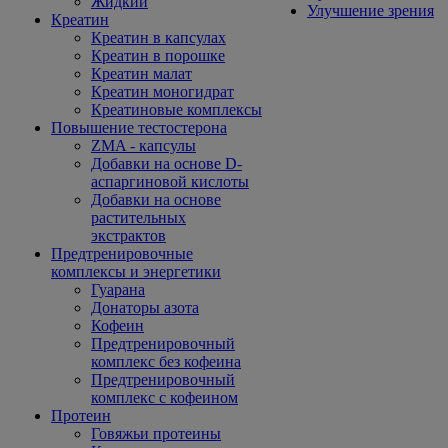
Жидкий
Улучшение зрения
Креатин
Креатин в капсулах
Креатин в порошке
Креатин малат
Креатин моногидрат
Креатиновые комплексы
Повышение тестостерона
ZMA - капсулы
Добавки на основе D-
аспаргиновой кислоты
Добавки на основе
растительных
экстрактов
Предтренировочные
комплексы и энергетики
Гуарана
Донаторы азота
Кофеин
Предтренировочный
комплекс без кофеина
Предтренировочный
комплекс с кофеином
Протеин
Говяжьи протеины