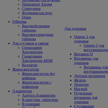
Пиколинат Хрома
Спирулина
Фолиевая кислота
Цинк
Гейнеры
Высокобелковые
Для здоровья
гейнеры
Высокоуглеводные
Omega 3 для
гейнеры
здоровья
Для суставов и связок
Omega 3 для
Глюкозамин
вегетарианцев
Хондроитин
Витамин D
Глюкозамин
Витамины для
Хондроитин MSM
здоровья
Коллаген
Витамины для
Жиросжигатели
вегетарианцев
Жиросжигатели без
Детские витамины
кофеина
Железо
Жиросжигатели с
Лецитин
кофеином
Магний
Л-карнитин
Отдельные
Ацетил-Л-карнитин
витамины для
В капсулах, таблетках
здоровья
В порошке
Суставники