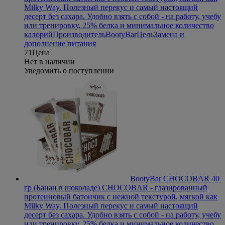
Milky Way. Полезный перекус и самый настоящий
десерт без сахара. Удобно взять с собой - на работу, учебу
или тренировку. 25% белка и минимальное количество
калорий
Производитель
BootyBar
Цель
Замена и
дополнение питания
71
Цена
Нет в наличии
Уведомить о поступлении
BootyBar CHOCOBAR 40
гр (Банан в шоколаде)
CHOCOBAR - глазированный
протеиновый батончик с нежной текстурой, мягкой как
Milky Way. Полезный перекус и самый настоящий
десерт без сахара. Удобно взять с собой - на работу, учебу
или тренировку. 25% белка и минимальное количество