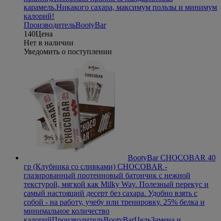
карамель.Никакого сахара, максимум пользы и минимум
калорий!
Производитель
BootyBar
140
Цена
Нет в наличии
Уведомить о поступлении
BootyBar CHOCOBAR 40
гр (Клубника со сливками)
CHOCOBAR -
глазированный протеиновый батончик с нежной
текстурой, мягкой как Milky Way. Полезный перекус и
самый настоящий десерт без сахара. Удобно взять с
собой - на работу, учебу или тренировку. 25% белка и
минимальное количество
калорий
Производитель
BootyBar
Цель
Замена и