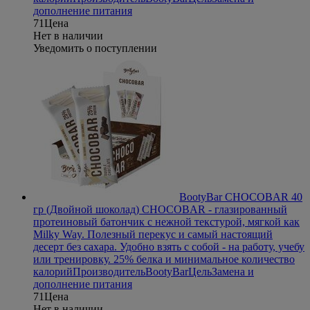
дополнение питания
71
Цена
Нет в наличии
Уведомить о поступлении
BootyBar CHOCOBAR 40
гр (Двойной шоколад)
CHOCOBAR - глазированный
протеиновый батончик с нежной текстурой, мягкой как
Milky Way. Полезный перекус и самый настоящий
десерт без сахара. Удобно взять с собой - на работу, учебу
или тренировку. 25% белка и минимальное количество
калорий
Производитель
BootyBar
Цель
Замена и
дополнение питания
71
Цена
Нет в наличии