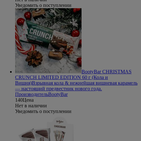
Уведомить о поступлении
BootyBar СHRISTMAS
CRUNCH LIMITED EDITION 60 г (Кола и
Вишня)
Взрывная кола & нежнейшая вишневая карамель
— настоящий предвестник нового года.
Производитель
BootyBar
140
Цена
Нет в наличии
Уведомить о поступлении