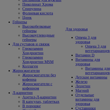
Пиколинат Хрома
Спирулина
Фолиевая кислота
Цинк
Гейнеры
Высокобелковые
Для здоровья
гейнеры
Высокоуглеводные
Omega 3 для
гейнеры
здоровья
Для суставов и связок
Omega 3 для
Глюкозамин
вегетарианцев
Хондроитин
Витамин D
Глюкозамин
Витамины для
Хондроитин MSM
здоровья
Коллаген
Витамины для
Жиросжигатели
вегетарианцев
Жиросжигатели без
Детские витамины
кофеина
Железо
Жиросжигатели с
Лецитин
кофеином
Магний
Л-карнитин
Отдельные
Ацетил-Л-карнитин
витамины для
В капсулах, таблетках
здоровья
В порошке
Суставники