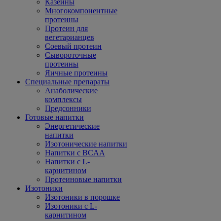
Казеины
Многокомпонентные
протеины
Протеин для
вегетарианцев
Соевый протеин
Сывороточные
протеины
Яичные протеины
Специальные препараты
Анаболические
комплексы
Предсонники
Готовые напитки
Энергетические
напитки
Изотонические напитки
Напитки с BCAA
Напитки с L-
карнитином
Протеиновые напитки
Изотоники
Изотоники в порошке
Изотоники с L-
карнитином