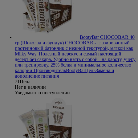
BootyBar CHOCOBAR 40
гр (Шоколад и фундук)
CHOCOBAR - глазированный
протеиновый батончик с нежной текстурой, мягкой как
Milky Way. Полезный перекус и самый настоящий
десерт без сахара. Удобно взять с собой - на работу, учебу
или тренировку. 25% белка и минимальное количество
калорий.
Производитель
BootyBar
Цель
Замена и
дополнение питания
71
Цена
Нет в наличии
Уведомить о поступлении