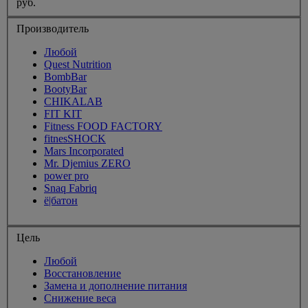
руб.
Производитель
Любой
Quest Nutrition
BombBar
BootyBar
CHIKALAB
FIT KIT
Fitness FOOD FACTORY
fitnesSHOCK
Mars Incorporated
Mr. Djemius ZERO
power pro
Snaq Fabriq
ё|батон
Цель
Любой
Восстановление
Замена и дополнение питания
Снижение веса