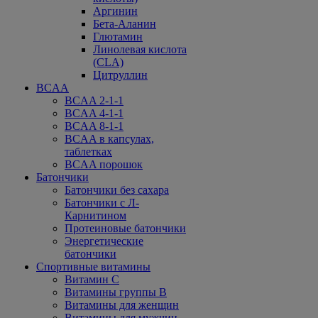
Аргинин
Бета-Аланин
Глютамин
Линолевая кислота
(CLA)
Цитруллин
BCAA
BCAA 2-1-1
BCAA 4-1-1
BCAA 8-1-1
BCAA в капсулах,
таблетках
BCAA порошок
Батончики
Батончики без сахара
Батончики с Л-
Карнитином
Протеиновые батончики
Энергетические
батончики
Спортивные витамины
Витамин С
Витамины группы В
Витамины для женщин
Витамины для мужчин