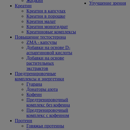
Жидкий
Улучшение зрения
Креатин
Креатин в капсулах
Креатин в порошке
Креатин малат
Креатин моногидрат
Креатиновые комплексы
Повышение тестостерона
ZMA - капсулы
Добавки на основе D-
аспаргиновой кислоты
Добавки на основе
растительных
экстрактов
Предтренировочные
комплексы и энергетики
Гуарана
Донаторы азота
Кофеин
Предтренировочный
комплекс без кофеина
Предтренировочный
комплекс с кофеином
Протеин
Говяжьи протеины