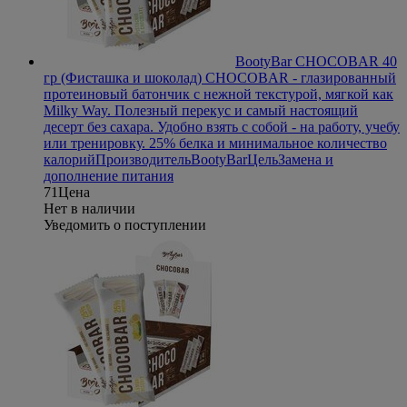
BootyBar CHOCOBAR 40
гр (Фисташка и шоколад)
CHOCOBAR - глазированный
протеиновый батончик с нежной текстурой, мягкой как
Milky Way. Полезный перекус и самый настоящий
десерт без сахара. Удобно взять с собой - на работу, учебу
или тренировку. 25% белка и минимальное количество
калорий
Производитель
BootyBar
Цель
Замена и
дополнение питания
71
Цена
Нет в наличии
Уведомить о поступлении