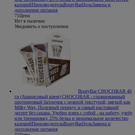
калорий
Производитель
BootyBar
Цель
Замена и
дополнение питания
71
Цена
Нет в наличии
Уведомить о поступлении
BootyBar CHOCOBAR 40
гр (Арахисовый крем)
CHOCOBAR - глазированный
протеиновый батончик с нежной текстурой, мягкой как
Milky Way. Полезный перекус и самый настоящий
десерт без сахара. Удобно взять с собой - на работу, учебу
или тренировку. 25% белка и минимальное количество
калорий
Производитель
BootyBar
Цель
Замена и
дополнение питания
71
Цена