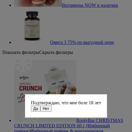
Витамины NOW в наличии
Омега 3 75% по выгодной цене
Показать фильтры
Скрыть фильтры
Подтверждаю, что мне боле 18 лет
Да
Нет
BootyBar СHRISTMAS
CRUNCH LIMITED EDITION 60 г (Имбирный
пряник)
Имбирный пряник & мандариновая