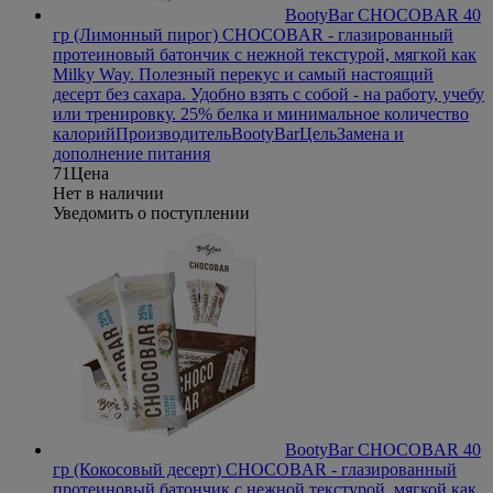
BootyBar CHOCOBAR 40
гр (Лимонный пирог)
CHOCOBAR - глазированный
протеиновый батончик с нежной текстурой, мягкой как
Milky Way. Полезный перекус и самый настоящий
десерт без сахара. Удобно взять с собой - на работу, учебу
или тренировку. 25% белка и минимальное количество
калорий
Производитель
BootyBar
Цель
Замена и
дополнение питания
71
Цена
Нет в наличии
Уведомить о поступлении
BootyBar CHOCOBAR 40
гр (Кокосовый десерт)
CHOCOBAR - глазированный
протеиновый батончик с нежной текстурой, мягкой как