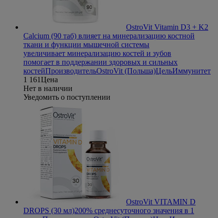
OstroVit Vitamin D3 + K2
Calcium (90 таб)
влияет на минерализацию костной
ткани и функции мышечной системы
увеличивает минерализацию костей и зубов
помогает в поддержании здоровых и сильных
костей
Производитель
OstroVit (Польша)
Цель
Иммунитет
1 161
Цена
Нет в наличии
Уведомить о поступлении
OstroVit VITAMIN D
DROPS (30 мл)
200% среднесуточного значения в 1