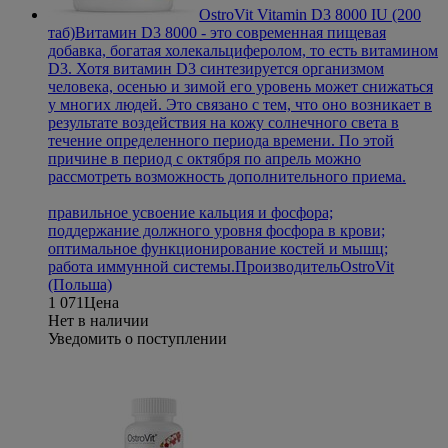
OstroVit Vitamin D3 8000 IU (200
таб)
Витамин D3 8000 - это современная пищевая
добавка, богатая холекальциферолом, то есть витамином
D3. Хотя витамин D3 синтезируется организмом
человека, осенью и зимой его уровень может снижаться
у многих людей. Это связано с тем, что оно возникает в
результате воздействия на кожу солнечного света в
течение определенного периода времени. По этой
причине в период с октября по апрель можно
рассмотреть возможность дополнительного приема.
правильное усвоение кальция и фосфора;
поддержание должного уровня фосфора в крови;
оптимальное функционирование костей и мышц;
работа иммунной системы.
Производитель
OstroVit
(Польша)
1 071
Цена
Нет в наличии
Уведомить о поступлении