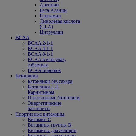
Аргинин
Бета-Аланин
Глютамин
Линолевая кислота
(CLA)
Цитруллин
BCAA
BCAA 2-1-1
BCAA 4-1-1
BCAA 8-1-1
BCAA в капсулах,
таблетках
BCAA порошок
Батончики
Батончики без сахара
Батончики с Л-
Карнитином
Протеиновые батончики
Энергетические
батончики
Спортивные витамины
Витамин С
Витамины группы В
Витамины для женщин
Витамины для мужчин