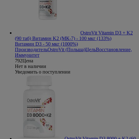
OstroVit Vitamin D3 + K2
(90 таб)
Витамин K2 (МК-7) - 100 мкг (133%)
Витамин D3 - 50 мкг (1000%)
Производитель
OstroVit (Польша)
Цель
Восстановление,
Иммунитет
792
Цена
Нет в наличии
Уведомить о поступлении
OstroVit Vitamin D3 8000 + K2 (60