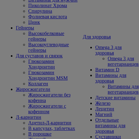
Пиколинат Хрома
Спирулина
Фолиевая кислота
Цинк
Гейнеры
Высокобелковые
Для здоровья
гейнеры
Высокоуглеводные
Omega 3 для
гейнеры
здоровья
Для суставов и связок
Omega 3 для
Глюкозамин
вегетарианцев
Хондроитин
Витамин D
Глюкозамин
Витамины для
Хондроитин MSM
здоровья
Коллаген
Витамины для
Жиросжигатели
вегетарианцев
Жиросжигатели без
Детские витамины
кофеина
Железо
Жиросжигатели с
Лецитин
кофеином
Магний
Л-карнитин
Отдельные
Ацетил-Л-карнитин
витамины для
В капсулах, таблетках
здоровья
В порошке
Суставники