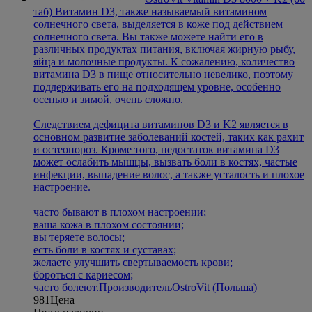
таб)
Витамин D3, также называемый витамином
солнечного света, выделяется в коже под действием
солнечного света. Вы также можете найти его в
различных продуктах питания, включая жирную рыбу,
яйца и молочные продукты. К сожалению, количество
витамина D3 в пище относительно невелико, поэтому
поддерживать его на подходящем уровне, особенно
осенью и зимой, очень сложно.
Следствием дефицита витаминов D3 и K2 является в
основном развитие заболеваний костей, таких как рахит
и остеопороз. Кроме того, недостаток витамина D3
может ослабить мышцы, вызвать боли в костях, частые
инфекции, выпадение волос, а также усталость и плохое
настроение.
часто бывают в плохом настроении;
ваша кожа в плохом состоянии;
вы теряете волосы;
есть боли в костях и суставах;
желаете улучшить свертываемость крови;
бороться с кариесом;
часто болеют.
Производитель
OstroVit (Польша)
981
Цена