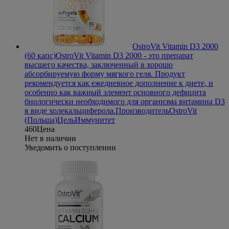
OstroVit Vitamin D3 2000
(60 капс)
OstroVit Vitamin D3 2000 - это препарат
высшего качества, заключенный в хорошо
абсорбируемую форму мягкого геля. Продукт
рекомендуется как ежедневное дополнение к диете, и
особенно как важный элемент основного дефицита
биологически необходимого для организма витамина D3
в виде холекальциферола.
Производитель
OstroVit
(Польша)
Цель
Иммунитет
460
Цена
Нет в наличии
Уведомить о поступлении