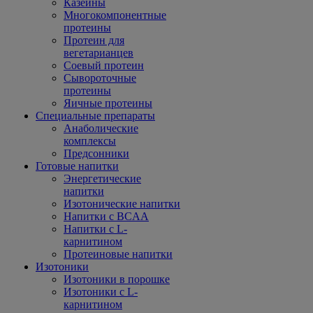
Казеины
Многокомпонентные
протеины
Протеин для
вегетарианцев
Соевый протеин
Сывороточные
протеины
Яичные протеины
Специальные препараты
Анаболические
комплексы
Предсонники
Готовые напитки
Энергетические
напитки
Изотонические напитки
Напитки с BCAA
Напитки с L-
карнитином
Протеиновые напитки
Изотоники
Изотоники в порошке
Изотоники с L-
карнитином