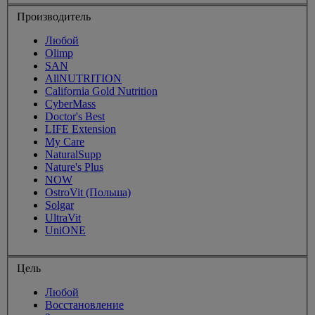
Производитель
Любой
Olimp
SAN
AllNUTRITION
California Gold Nutrition
CyberMass
Doctor's Best
LIFE Extension
My Care
NaturalSupp
Nature's Plus
NOW
OstroVit (Польша)
Solgar
UltraVit
UniONE
Цель
Любой
Восстановление