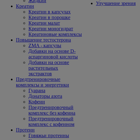
Жидкий
Улучшение зрения
Креатин
Креатин в капсулах
Креатин в порошке
Креатин малат
Креатин моногидрат
Креатиновые комплексы
Повышение тестостерона
ZMA - капсулы
Добавки на основе D-
аспаргиновой кислоты
Добавки на основе
растительных
экстрактов
Предтренировочные
комплексы и энергетики
Гуарана
Донаторы азота
Кофеин
Предтренировочный
комплекс без кофеина
Предтренировочный
комплекс с кофеином
Протеин
Говяжьи протеины