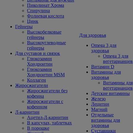
Пиколинат Хрома
Спирулина
Фолиевая кислота
Цинк
Гейнеры
Высокобелковые
Для здоровья
гейнеры
Высокоуглеводные
Omega 3 для
гейнеры
здоровья
Для суставов и связок
Omega 3 для
Глюкозамин
вегетарианцев
Хондроитин
Витамин D
Глюкозамин
Витамины для
Хондроитин MSM
здоровья
Коллаген
Витамины для
Жиросжигатели
вегетарианцев
Жиросжигатели без
Детские витамины
кофеина
Железо
Жиросжигатели с
Лецитин
кофеином
Магний
Л-карнитин
Отдельные
Ацетил-Л-карнитин
витамины для
В капсулах, таблетках
здоровья
В порошке
Суставники