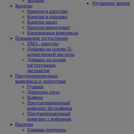
Жидкий
Улучшение зрения
Креатин
Креатин в капсулах
Креатин в порошке
Креатин малат
Креатин моногидрат
Креатиновые комплексы
Повышение тестостерона
ZMA - капсулы
Добавки на основе D-
аспаргиновой кислоты
Добавки на основе
растительных
экстрактов
Предтренировочные
комплексы и энергетики
Гуарана
Донаторы азота
Кофеин
Предтренировочный
комплекс без кофеина
Предтренировочный
комплекс с кофеином
Протеин
Говяжьи протеины