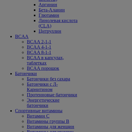
Аргинин
Бета-Аланин
Глютамин
Линолевая кислота
(CLA)
Цитруллин
BCAA
BCAA 2-1-1
BCAA 4-1-1
BCAA 8-1-1
BCAA в капсулах,
таблетках
BCAA порошок
Батончики
Батончики без сахара
Батончики с Л-
Карнитином
Протеиновые батончики
Энергетические
батончики
Спортивные витамины
Витамин С
Витамины группы В
Витамины для женщин
Витамины для мужчин