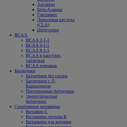
Аргинин
Бета-Аланин
Глютамин
Линолевая кислота
(CLA)
Цитруллин
BCAA
BCAA 2-1-1
BCAA 4-1-1
BCAA 8-1-1
BCAA в капсулах,
таблетках
BCAA порошок
Батончики
Батончики без сахара
Батончики с Л-
Карнитином
Протеиновые батончики
Энергетические
батончики
Спортивные витамины
Витамин С
Витамины группы В
Витамины для женщин
Витамины для мужчин