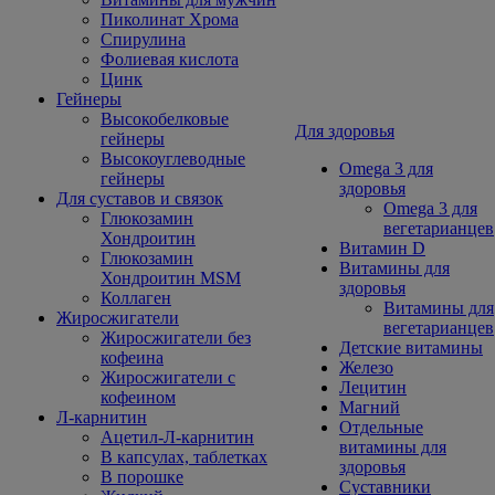
Пиколинат Хрома
Спирулина
Фолиевая кислота
Цинк
Гейнеры
Высокобелковые
Для здоровья
гейнеры
Высокоуглеводные
Omega 3 для
гейнеры
здоровья
Для суставов и связок
Omega 3 для
Глюкозамин
вегетарианцев
Хондроитин
Витамин D
Глюкозамин
Витамины для
Хондроитин MSM
здоровья
Коллаген
Витамины для
Жиросжигатели
вегетарианцев
Жиросжигатели без
Детские витамины
кофеина
Железо
Жиросжигатели с
Лецитин
кофеином
Магний
Л-карнитин
Отдельные
Ацетил-Л-карнитин
витамины для
В капсулах, таблетках
здоровья
В порошке
Суставники