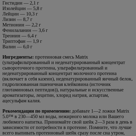
Гистидин — 2,1 г
Изолейцин — 5,8 г
Лейцин — 10,3 г
Лизин — 8,7 г
Метионин — 2,2 г
Фенилаланин — 3,6 г
Треонин — 6,4 г
Триптофан — 1,9 г
Валин — 6,0 г
Ингредиенты:
протеиновая смесь Matrix
(ультрафильтрованный и неденатурированный концентрат
сывороточного протеина, ультрафильтрованный и
неденатурированный концентрат молочного протеина
(включает в себя казеин), неденатурированный яичный белок,
гидролизованная пшеничная клейковина (источник
глютаминовых пептидов)), натуральные и искусственные
ароматизаторы, лецитин, хлорид натрия, аспартам,
ацесульфам калия.
Рекомендации по применению:
добавьте 1—2 ложки Matrix
5.0™ в 230—450 мл воды, нежирного молока или Вашего
любимого напитка. Принимайте свой шейк 2—3 раза в день в
зависимости от потребности в протеине. Помните, что лучше
всего выпивать протеиновый шейк сразу после сна утром,