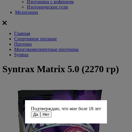
Изотоники с кофеином
Изотонические гели
Мелатонин
Главная
Спортивное питание
Протеин
Многокомпонентные протеины
Syntrax
Syntrax Matrix 5.0 (2270 гр)
Подтверждаю, что мне боле 18 лет
Да
Нет