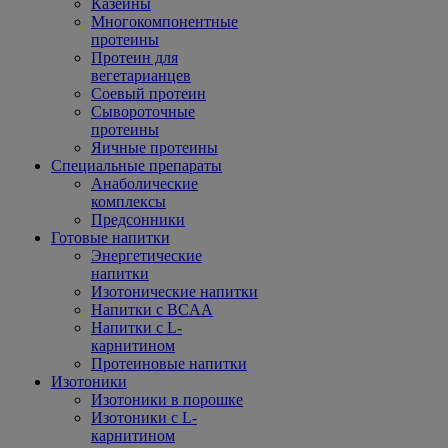
Казеины
Многокомпонентные
протеины
Протеин для
вегетарианцев
Соевый протеин
Сывороточные
протеины
Яичные протеины
Специальные препараты
Анаболические
комплексы
Предсонники
Готовые напитки
Энергетические
напитки
Изотонические напитки
Напитки с BCAA
Напитки с L-
карнитином
Протеиновые напитки
Изотоники
Изотоники в порошке
Изотоники с L-
карнитином