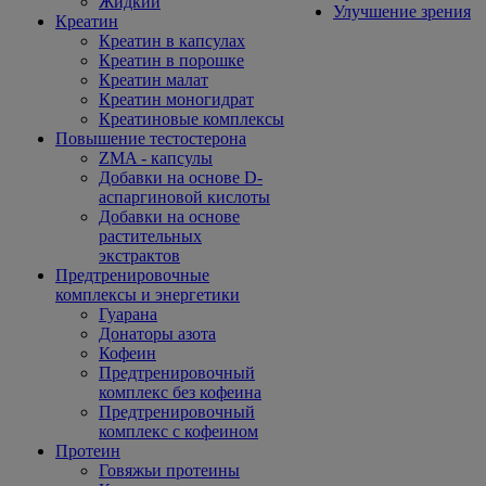
Жидкий
Улучшение зрения
Креатин
Креатин в капсулах
Креатин в порошке
Креатин малат
Креатин моногидрат
Креатиновые комплексы
Повышение тестостерона
ZMA - капсулы
Добавки на основе D-
аспаргиновой кислоты
Добавки на основе
растительных
экстрактов
Предтренировочные
комплексы и энергетики
Гуарана
Донаторы азота
Кофеин
Предтренировочный
комплекс без кофеина
Предтренировочный
комплекс с кофеином
Протеин
Говяжьи протеины