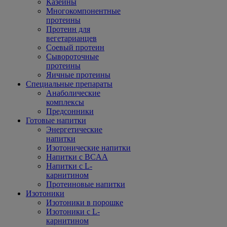
Казеины
Многокомпонентные
протеины
Протеин для
вегетарианцев
Соевый протеин
Сывороточные
протеины
Яичные протеины
Специальные препараты
Анаболические
комплексы
Предсонники
Готовые напитки
Энергетические
напитки
Изотонические напитки
Напитки с BCAA
Напитки с L-
карнитином
Протеиновые напитки
Изотоники
Изотоники в порошке
Изотоники с L-
карнитином