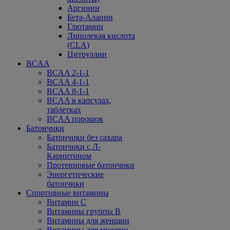
Аргинин
Бета-Аланин
Глютамин
Линолевая кислота
(CLA)
Цитруллин
BCAA
BCAA 2-1-1
BCAA 4-1-1
BCAA 8-1-1
BCAA в капсулах,
таблетках
BCAA порошок
Батончики
Батончики без сахара
Батончики с Л-
Карнитином
Протеиновые батончики
Энергетические
батончики
Спортивные витамины
Витамин С
Витамины группы В
Витамины для женщин
Витамины для мужчин