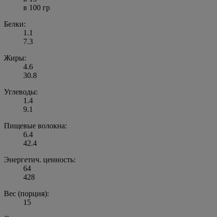
в 100 гр
Белки:
1.1
7.3
Жиры:
4.6
30.8
Углеводы:
1.4
9.1
Пищевые волокна:
6.4
42.4
Энергетич. ценность:
64
428
Вес (порция):
15