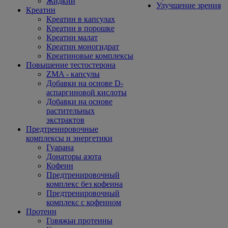
Жидкий
Улучшение зрения
Креатин
Креатин в капсулах
Креатин в порошке
Креатин малат
Креатин моногидрат
Креатиновые комплексы
Повышение тестостерона
ZMA - капсулы
Добавки на основе D-
аспаргиновой кислоты
Добавки на основе
растительных
экстрактов
Предтренировочные
комплексы и энергетики
Гуарана
Донаторы азота
Кофеин
Предтренировочный
комплекс без кофеина
Предтренировочный
комплекс с кофеином
Протеин
Говяжьи протеины