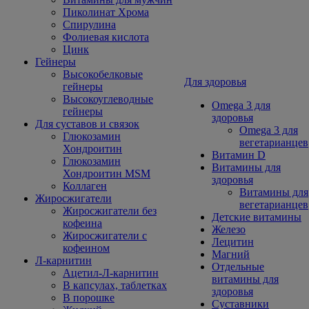
Пиколинат Хрома
Спирулина
Фолиевая кислота
Цинк
Гейнеры
Высокобелковые
Для здоровья
гейнеры
Высокоуглеводные
Omega 3 для
гейнеры
здоровья
Для суставов и связок
Omega 3 для
Глюкозамин
вегетарианцев
Хондроитин
Витамин D
Глюкозамин
Витамины для
Хондроитин MSM
здоровья
Коллаген
Витамины для
Жиросжигатели
вегетарианцев
Жиросжигатели без
Детские витамины
кофеина
Железо
Жиросжигатели с
Лецитин
кофеином
Магний
Л-карнитин
Отдельные
Ацетил-Л-карнитин
витамины для
В капсулах, таблетках
здоровья
В порошке
Суставники