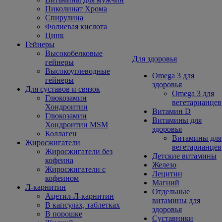
Пиколинат Хрома
Спирулина
Фолиевая кислота
Цинк
Гейнеры
Высокобелковые
Для здоровья
гейнеры
Высокоуглеводные
Omega 3 для
гейнеры
здоровья
Для суставов и связок
Omega 3 для
Глюкозамин
вегетарианцев
Хондроитин
Витамин D
Глюкозамин
Витамины для
Хондроитин MSM
здоровья
Коллаген
Витамины для
Жиросжигатели
вегетарианцев
Жиросжигатели без
Детские витамины
кофеина
Железо
Жиросжигатели с
Лецитин
кофеином
Магний
Л-карнитин
Отдельные
Ацетил-Л-карнитин
витамины для
В капсулах, таблетках
здоровья
В порошке
Суставники