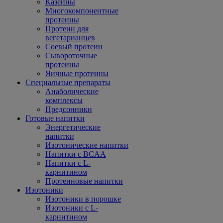
Казеины
Многокомпонентные
протеины
Протеин для
вегетарианцев
Соевый протеин
Сывороточные
протеины
Яичные протеины
Специальные препараты
Анаболические
комплексы
Предсонники
Готовые напитки
Энергетические
напитки
Изотонические напитки
Напитки с BCAA
Напитки с L-
карнитином
Протеиновые напитки
Изотоники
Изотоники в порошке
Изотоники с L-
карнитином