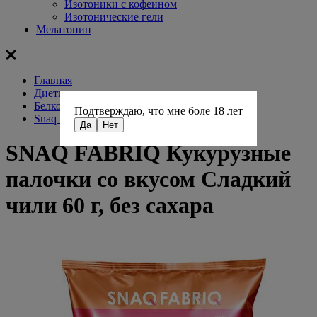
Изотоники с кофеином
Изотонические гели
Мелатонин
Главная
Диетическое питание
Белковые чипсы без сахара
Подтверждаю, что мне боле 18 лет
Snaq Fabriq
Да
Нет
SNAQ FABRIQ Кукурузные
палочки со вкусом Сладкий
чили 60 г, без сахара