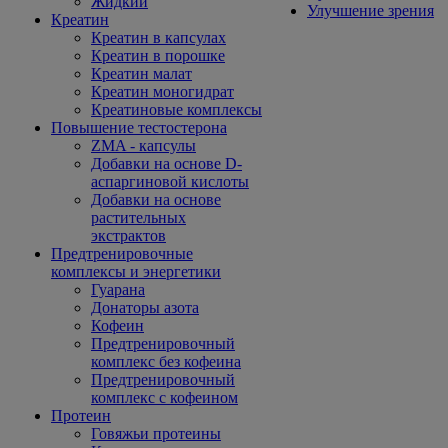
Жидкий
Улучшение зрения
Креатин
Креатин в капсулах
Креатин в порошке
Креатин малат
Креатин моногидрат
Креатиновые комплексы
Повышение тестостерона
ZMA - капсулы
Добавки на основе D-
аспаргиновой кислоты
Добавки на основе
растительных
экстрактов
Предтренировочные
комплексы и энергетики
Гуарана
Донаторы азота
Кофеин
Предтренировочный
комплекс без кофеина
Предтренировочный
комплекс с кофеином
Протеин
Говяжьи протеины