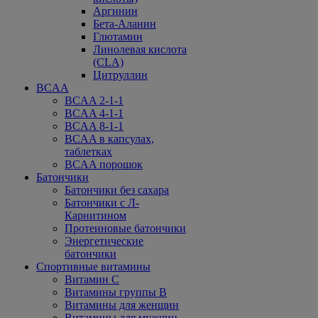
Аргинин
Бета-Аланин
Глютамин
Линолевая кислота
(CLA)
Цитруллин
BCAA
BCAA 2-1-1
BCAA 4-1-1
BCAA 8-1-1
BCAA в капсулах,
таблетках
BCAA порошок
Батончики
Батончики без сахара
Батончики с Л-
Карнитином
Протеиновые батончики
Энергетические
батончики
Спортивные витамины
Витамин С
Витамины группы В
Витамины для женщин
Витамины для мужчин