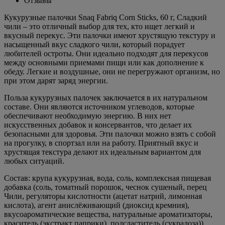
Отзывы
Кукурузные палочки Snaq Fabriq Corn Sticks, 60 г, Сладкий
чили – это отличный выбор для тех, кто ищет легкий и
вкусный перекус. Эти палочки имеют хрустящую текстуру и
насыщенный вкус сладкого чили, который порадует
любителей остроты. Они идеально подходят для перекусов
между основными приемами пищи или как дополнение к
обеду. Легкие и воздушные, они не перегружают организм, но
при этом дарят заряд энергии.
Польза кукурузных палочек заключается в их натуральном
составе. Они являются источником углеводов, которые
обеспечивают необходимую энергию. В них нет
искусственных добавок и консервантов, что делает их
безопасными для здоровья. Эти палочки можно взять с собой
на прогулку, в спортзал или на работу. Приятный вкус и
хрустящая текстура делают их идеальным вариантом для
любых ситуаций.
Состав: крупа кукурузная, вода, соль, комплексная пищевая
добавка (соль, томатный порошок, чеснок сушеный, перец
Чили, регуляторы кислотности (ацетат натрий, лимонная
кислота), агент анислёживающий (диоксид кремния),
вкусоароматические вещества, натуральные ароматизаторы,
краситель (экстракт паприки), подсластитель (сукралоза)) ,