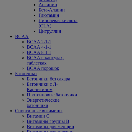
Аргинин
Бета-Аланин
Глютамин
Линолевая кислота
(CLA)
Цитруллин
BCAA
BCAA 2-1-1
BCAA 4-1-1
BCAA 8-1-1
BCAA в капсулах,
таблетках
BCAA порошок
Батончики
Батончики без сахара
Батончики с Л-
Карнитином
Протеиновые батончики
Энергетические
батончики
Спортивные витамины
Витамин С
Витамины группы В
Витамины для женщин
Витамины для мужчин