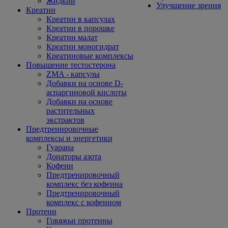
Жидкий
Улучшение зрения
Креатин
Креатин в капсулах
Креатин в порошке
Креатин малат
Креатин моногидрат
Креатиновые комплексы
Повышение тестостерона
ZMA - капсулы
Добавки на основе D-
аспаргиновой кислоты
Добавки на основе
растительных
экстрактов
Предтренировочные
комплексы и энергетики
Гуарана
Донаторы азота
Кофеин
Предтренировочный
комплекс без кофеина
Предтренировочный
комплекс с кофеином
Протеин
Говяжьи протеины