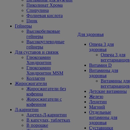
Пиколинат Хрома
Спирулина
Фолиевая кислота
Цинк
Гейнеры
Высокобелковые
Для здоровья
гейнеры
Высокоуглеводные
Omega 3 для
гейнеры
здоровья
Для суставов и связок
Omega 3 для
Глюкозамин
вегетарианцев
Хондроитин
Витамин D
Глюкозамин
Витамины для
Хондроитин MSM
здоровья
Коллаген
Витамины для
Жиросжигатели
вегетарианцев
Жиросжигатели без
Детские витамины
кофеина
Железо
Жиросжигатели с
Лецитин
кофеином
Магний
Л-карнитин
Отдельные
Ацетил-Л-карнитин
витамины для
В капсулах, таблетках
здоровья
В порошке
Суставники