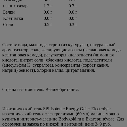
из них сахар
1.2 г
0.7 г
Белки
0.0 г
0.0 г
Клетчатка
0.0 г
0.0 г
Соли
0.5 г
0.3 г
Состав: вода, мальтодекстрин (из кукурузы), натуральный
ароматизатор, соль, желирующие агенты (геллановая камедь,
ксантановая камедь), регуляторы кислотности (лимонная
кислота, цитрат соли, яблочная кислота), подсластители
(ацесульфам К, сукралоза), консерванты (сорбат калия,
натрий) бензоат), хлорид калия, цитрат магния.
Страна изготовитель: Великобритания.
Изотонический гель SiS Isotonic Energy Gel + Electrolyte
изотонический гель с электролитами (60 мл) малина можно
купить в интернет-магазине Bodygold.ru в Екатеринбурге. Для
оформления заказа по низкой и выгодной цене 349 руб.