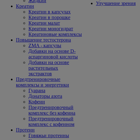
Жидкий
Улучшение зрения
Креатин
Креатин в капсулах
Креатин в порошке
Креатин малат
Креатин моногидрат
Креатиновые комплексы
Повышение тестостерона
ZMA - капсулы
Добавки на основе D-
аспаргиновой кислоты
Добавки на основе
растительных
экстрактов
Предтренировочные
комплексы и энергетики
Гуарана
Донаторы азота
Кофеин
Предтренировочный
комплекс без кофеина
Предтренировочный
комплекс с кофеином
Протеин
Говяжьи протеины