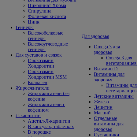
Пиколинат Хрома
Спирулина
Фолиевая кислота
Цинк
Гейнеры
Высокобелковые
Для здоровья
гейнеры
Высокоуглеводные
Omega 3 для
гейнеры
здоровья
Для суставов и связок
Omega 3 для
Глюкозамин
вегетарианцев
Хондроитин
Витамин D
Глюкозамин
Витамины для
Хондроитин MSM
здоровья
Коллаген
Витамины для
Жиросжигатели
вегетарианцев
Жиросжигатели без
Детские витамины
кофеина
Железо
Жиросжигатели с
Лецитин
кофеином
Магний
Л-карнитин
Отдельные
Ацетил-Л-карнитин
витамины для
В капсулах, таблетках
здоровья
В порошке
Суставники