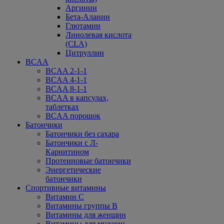
Аргинин
Бета-Аланин
Глютамин
Линолевая кислота
(CLA)
Цитруллин
BCAA
BCAA 2-1-1
BCAA 4-1-1
BCAA 8-1-1
BCAA в капсулах,
таблетках
BCAA порошок
Батончики
Батончики без сахара
Батончики с Л-
Карнитином
Протеиновые батончики
Энергетические
батончики
Спортивные витамины
Витамин С
Витамины группы В
Витамины для женщин
Витамины для мужчин