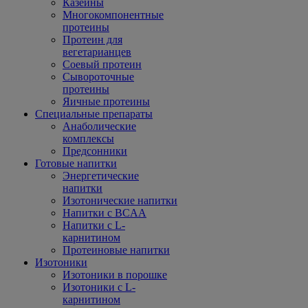
Казеины
Многокомпонентные
протеины
Протеин для
вегетарианцев
Соевый протеин
Сывороточные
протеины
Яичные протеины
Специальные препараты
Анаболические
комплексы
Предсонники
Готовые напитки
Энергетические
напитки
Изотонические напитки
Напитки с BCAA
Напитки с L-
карнитином
Протеиновые напитки
Изотоники
Изотоники в порошке
Изотоники с L-
карнитином