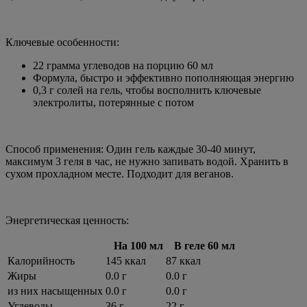
Ключевые особенности:
22 грамма углеводов на порцию 60 мл
Формула, быстро и эффективно пополняющая энергию
0,3 г солей на гель, чтобы восполнить ключевые
электролиты, потерянные с потом
Способ применения: Один гель каждые 30-40 минут,
максимум 3 геля в час, не нужно запивать водой. Хранить в
сухом прохладном месте. Подходит для веганов.
Энергетическая ценность:
На 100 мл
В геле 60 мл
Калорийность
145 ккал
87 ккал
Жиры
0.0 г
0.0 г
из них насыщенных
0.0 г
0.0 г
Углеводы
36 г
22 г