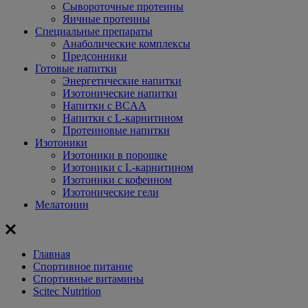
Сывороточные протеины
Яичные протеины
Специальные препараты
Анаболические комплексы
Предсонники
Готовые напитки
Энергетические напитки
Изотонические напитки
Напитки с BCAA
Напитки с L-карнитином
Протеиновые напитки
Изотоники
Изотоники в порошке
Изотоники с L-карнитином
Изотоники с кофеином
Изотонические гели
Мелатонин
Главная
Спортивное питание
Спортивные витамины
Scitec Nutrition