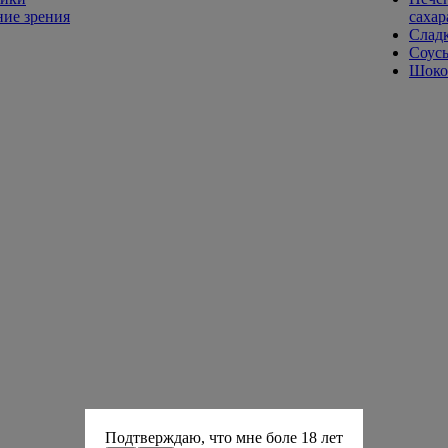
ие зрения
сахар
Слад
Соусы
Шокол
Подтверждаю, что мне боле 18 лет