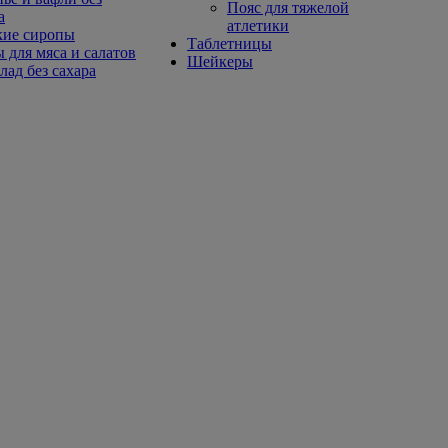
Пояс для тяжелой
а
атлетики
кие сиропы
Таблетницы
 для мяса и салатов
Шейкеры
ад без сахара