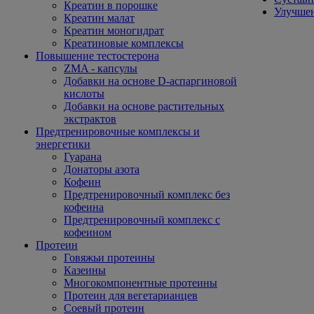
Креатин в порошке
Улучшен
Креатин малат
Креатин моногидрат
Креатиновые комплексы
Повышение тестостерона
ZMA - капсулы
Добавки на основе D-аспаргиновой
кислоты
Добавки на основе растительных
экстрактов
Предтренировочные комплексы и
энергетики
Гуарана
Донаторы азота
Кофеин
Предтренировочный комплекс без
кофеина
Предтренировочный комплекс с
кофеином
Протеин
Говяжьи протеины
Казеины
Многокомпонентные протеины
Протеин для вегетарианцев
Соевый протеин