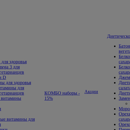
Диетическо
Батон
вегет
Белко
 для здоровья
сахар
ega 3 для
Белко
гетарианцев
сахар
н D
Джем
ы для здоровья
Диети
тамины для
салат
Акции
гетарианцев
КОМБО наборы -
Диети
 витамины
15%
Замен
н
Морож
Орехи
ые витамины для
сахар
я
Орех
ники
Печен