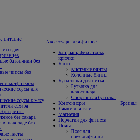
е питание
Aксессуары для фитнеса
чики для
Бандажи, фиксаторы,
арианцев
крючки
вые батончики без
Бинты
а
Кистевые бинты
вые чипсы без
Коленные бинты
а
Бутылочки для питья
ы и конфитюры
Бутылка для
ческие соусы для
велосипеда
а
Спортивная бутылка
ческие соусы к мясу
Контейнеры
Бренды
ители сахара
Лямки для тяги
Эритритол
Магнезия
еное без сахара
Перчатки для фитнеса
 в шоколаде без
Пояса
а
Пояс для
овые пасты
пауэрлифтинга
ье и вафли без