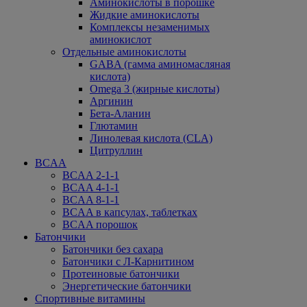
Аминокислоты в порошке
Жидкие аминокислоты
Комплексы незаменимых
аминокислот
Отдельные аминокислоты
GABA (гамма аминомасляная
кислота)
Omega 3 (жирные кислоты)
Аргинин
Бета-Аланин
Глютамин
Линолевая кислота (CLA)
Цитруллин
BCAA
BCAA 2-1-1
BCAA 4-1-1
BCAA 8-1-1
BCAA в капсулах, таблетках
BCAA порошок
Батончики
Батончики без сахара
Батончики с Л-Карнитином
Протеиновые батончики
Энергетические батончики
Спортивные витамины