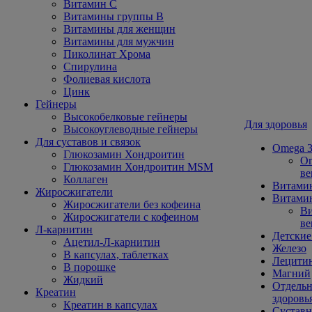
Витамин С
Витамины группы В
Витамины для женщин
Витамины для мужчин
Пиколинат Хрома
Спирулина
Фолиевая кислота
Цинк
Гейнеры
Высокобелковые гейнеры
Для здоровья
Высокоуглеводные гейнеры
Для суставов и связок
Omega 3
Глюкозамин Хондроитин
Om
Глюкозамин Хондроитин MSM
ве
Коллаген
Витами
Жиросжигатели
Витамин
Жиросжигатели без кофеина
Ви
Жиросжигатели с кофеином
ве
Л-карнитин
Детские
Ацетил-Л-карнитин
Железо
В капсулах, таблетках
Лецити
В порошке
Магний
Жидкий
Отдельн
Креатин
здоровь
Креатин в капсулах
Сустав