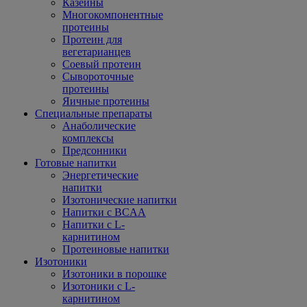
Казеины
Многокомпонентные
протеины
Протеин для
вегетарианцев
Соевый протеин
Сывороточные
протеины
Яичные протеины
Специальные препараты
Анаболические
комплексы
Предсонники
Готовые напитки
Энергетические
напитки
Изотонические напитки
Напитки с BCAA
Напитки с L-
карнитином
Протеиновые напитки
Изотоники
Изотоники в порошке
Изотоники с L-
карнитином