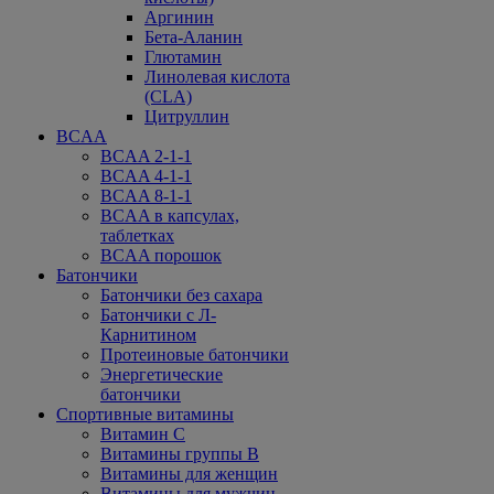
Аргинин
Бета-Аланин
Глютамин
Линолевая кислота
(CLA)
Цитруллин
BCAA
BCAA 2-1-1
BCAA 4-1-1
BCAA 8-1-1
BCAA в капсулах,
таблетках
BCAA порошок
Батончики
Батончики без сахара
Батончики с Л-
Карнитином
Протеиновые батончики
Энергетические
батончики
Спортивные витамины
Витамин С
Витамины группы В
Витамины для женщин
Витамины для мужчин