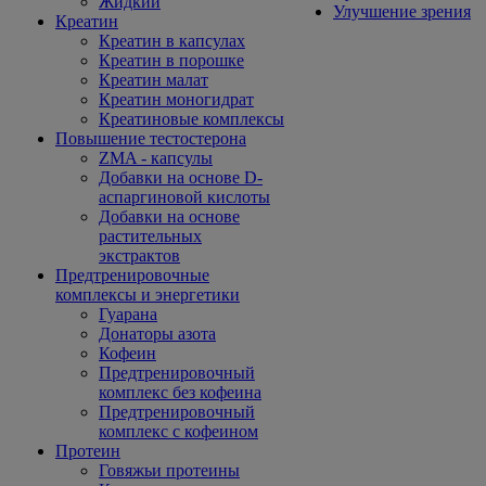
Жидкий
Улучшение зрения
Креатин
Креатин в капсулах
Креатин в порошке
Креатин малат
Креатин моногидрат
Креатиновые комплексы
Повышение тестостерона
ZMA - капсулы
Добавки на основе D-
аспаргиновой кислоты
Добавки на основе
растительных
экстрактов
Предтренировочные
комплексы и энергетики
Гуарана
Донаторы азота
Кофеин
Предтренировочный
комплекс без кофеина
Предтренировочный
комплекс с кофеином
Протеин
Говяжьи протеины