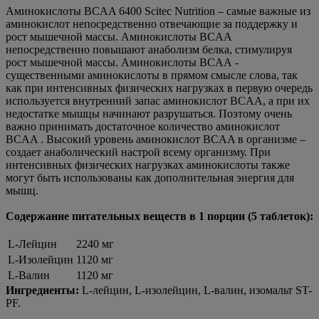
Аминокислоты BCAA 6400 Scitec Nutrition – самые важные из
аминокислот непосредственно отвечающие за поддержку и
рост мышечной массы. Аминокислоты BCAA
непосредственно повышают анаболизм белка, стимулируя
рост мышечной массы. Аминокислоты BCAA -
существенными аминокислоты в прямом смысле слова, так
как при интенсивных физических нагрузках в первую очередь
используется внутренний запас аминокислот BCAA, а при их
недостатке мышцы начинают разрушаться. Поэтому очень
важно принимать достаточное количество аминокислот
BCAA . Высокий уровень аминокислот BCAA в организме –
создает анаболический настрой всему организму. При
интенсивных физических нагрузках аминокислоты также
могут быть использованы как дополнительная энергия для
мышц.
Содержание питательных веществ в 1 порции (5 таблеток):
L-Лейцин
2240 мг
L-Изолейцин
1120 мг
L-Валин
1120 мг
Ингредиенты:
L-лейцин, L-изолейцин, L-валин, изомальт ST-
PF.