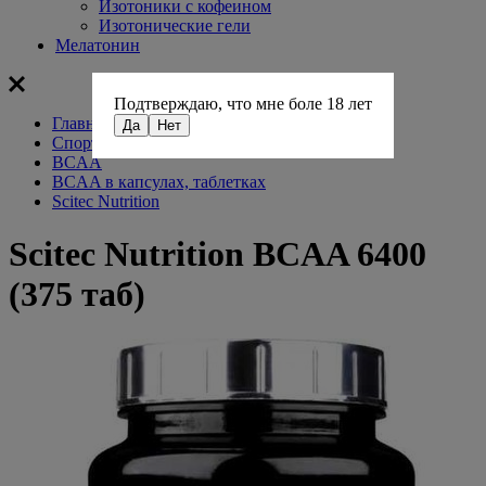
Изотоники с кофеином
Изотонические гели
Мелатонин
Подтверждаю, что мне боле 18 лет
Главная
Да
Нет
Спортивное питание
BCAA
BCAA в капсулах, таблетках
Scitec Nutrition
Scitec Nutrition BCAA 6400
(375 таб)