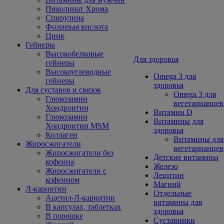
Пиколинат Хрома
Спирулина
Фолиевая кислота
Цинк
Гейнеры
Высокобелковые
Для здоровья
гейнеры
Высокоуглеводные
Omega 3 для
гейнеры
здоровья
Для суставов и связок
Omega 3 для
Глюкозамин
вегетарианцев
Хондроитин
Витамин D
Глюкозамин
Витамины для
Хондроитин MSM
здоровья
Коллаген
Витамины для
Жиросжигатели
вегетарианцев
Жиросжигатели без
Детские витамины
кофеина
Железо
Жиросжигатели с
Лецитин
кофеином
Магний
Л-карнитин
Отдельные
Ацетил-Л-карнитин
витамины для
В капсулах, таблетках
здоровья
В порошке
Суставники