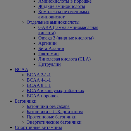
Аминокислоты в порошке
Жидкие аминокислоты
Комплексы незаменимых
аминокислот
Отдельные аминокислоты
GABA (гамма аминомасляная
кислота)
Omega 3 (жирные кислоты)
Аргинин
Бета-Аланин
Глютамин
Линолевая кислота (CLA)
Цитруллин
BCAA
BCAA 2-1-1
BCAA 4-1-1
BCAA 8-1-1
BCAA в капсулах, таблетках
BCAA порошок
Батончики
Батончики без сахара
Батончики с Л-Карнитином
Протеиновые батончики
Энергетические батончики
Спортивные витамины