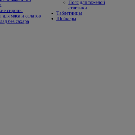
Пояс для тяжелой
а
атлетики
кие сиропы
Таблетницы
 для мяса и салатов
Шейкеры
ад без сахара