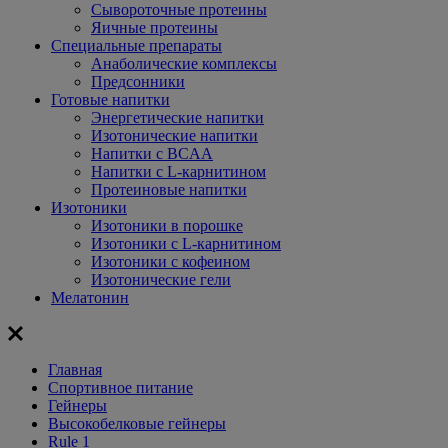
Сывороточные протеины
Яичные протеины
Специальные препараты
Анаболические комплексы
Предсонники
Готовые напитки
Энергетические напитки
Изотонические напитки
Напитки с BCAA
Напитки с L-карнитином
Протеиновые напитки
Изотоники
Изотоники в порошке
Изотоники с L-карнитином
Изотоники с кофеином
Изотонические гели
Мелатонин
Главная
Спортивное питание
Гейнеры
Высокобелковые гейнеры
Rule 1