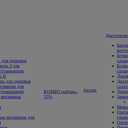
Диетическо
Батон
вегет
Белко
 для здоровья
сахар
ega 3 для
Белко
гетарианцев
сахар
н D
Джем
ы для здоровья
Диети
тамины для
салат
Акции
гетарианцев
КОМБО наборы -
Диети
 витамины
15%
Замен
н
Морож
Орехи
ые витамины для
сахар
я
Орех
ники
Печен