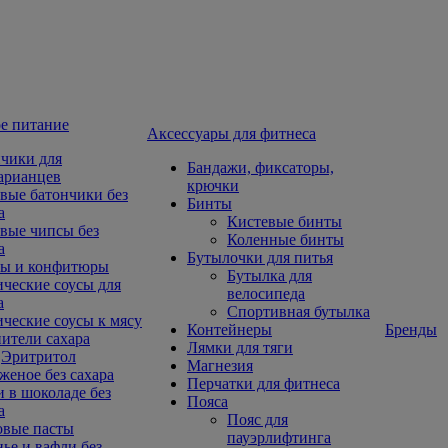
е питание
Aксессуары для фитнеса
чики для
Бандажи, фиксаторы,
арианцев
крючки
вые батончики без
Бинты
а
Кистевые бинты
вые чипсы без
Коленные бинты
а
Бутылочки для питья
ы и конфитюры
Бутылка для
ческие соусы для
велосипеда
а
Спортивная бутылка
ческие соусы к мясу
Контейнеры
Бренды
ители сахара
Лямки для тяги
Эритритол
Магнезия
еное без сахара
Перчатки для фитнеса
 в шоколаде без
Пояса
а
Пояс для
овые пасты
пауэрлифтинга
ье и вафли без