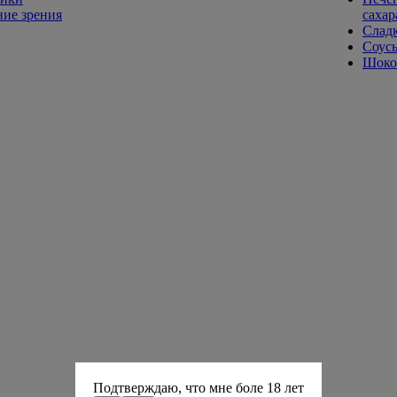
ие зрения
сахар
Слад
Соусы
Шокол
Подтверждаю, что мне боле 18 лет