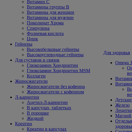
Витамин С
Витамины группы В
Витамины для женщин
Витамины для мужчин
Пиколинат Хрома
Спирулина
Фолиевая кислота
Цинк
Гейнеры
Высокобелковые гейнеры
Для здоровья
Высокоуглеводные гейнеры
Для суставов и связок
Omega 3
Глюкозамин Хондроитин
Om
Глюкозамин Хондроитин MSM
ве
Коллаген
Витами
Жиросжигатели
Витамин
Жиросжигатели без кофеина
Ви
Жиросжигатели с кофеином
ве
Л-карнитин
Детские
Ацетил-Л-карнитин
Железо
В капсулах, таблетках
Лецити
В порошке
Магний
Жидкий
Отдельн
Креатин
здоровь
Креатин в капсулах
Сустав