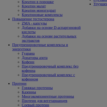
Креатин в порошке
Улучшен
Креатин малат
Креатин моногидрат
Креатиновые комплексы
Повышение тестостерона
ZMA - капсулы
Добавки на основе D-аспаргиновой
кислоты
Добавки на основе растительных
экстрактов
Предтренировочные комплексы и
энергетики
Гуарана
Донаторы азота
Кофеин
Предтренировочный комплекс без
кофеина
Предтренировочный комплекс с
кофеином
Протеин
Говяжьи протеины
Казеины
Многокомпонентные протеины
Протеин для вегетарианцев
Соевый протеин