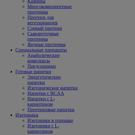
Казеины
Многокомпонентные
протеины
Протеин для
вегетарианцев
Соевый протеин
Сывороточные
протеины
Яичные протеины
Специальные препараты
Анаболические
комплексы
Предсонники
Готовые напитки
Энергетические
напитки
Изотонические напитки
Напитки с BCAA
Напитки с L-
карнитином
Протеиновые напитки
Изотоники
Изотоники в порошке
Изотоники с L-
карнитином