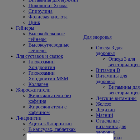
Пиколинат Хрома
Спирулина
Фолиевая кислота
Цинк
Гейнеры
Высокобелковые
Для здоровья
гейнеры
Высокоуглеводные
Omega 3 для
гейнеры
здоровья
Для суставов и связок
Omega 3 для
Глюкозамин
вегетарианцев
Хондроитин
Витамин D
Глюкозамин
Витамины для
Хондроитин MSM
здоровья
Коллаген
Витамины для
Жиросжигатели
вегетарианцев
Жиросжигатели без
Детские витамины
кофеина
Железо
Жиросжигатели с
Лецитин
кофеином
Магний
Л-карнитин
Отдельные
Ацетил-Л-карнитин
витамины для
В капсулах, таблетках
здоровья
В порошке
Суставники