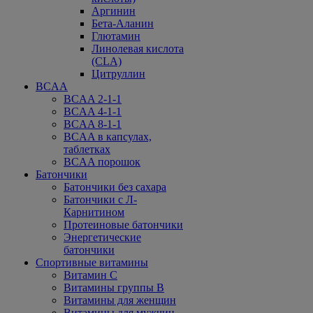
Аргинин
Бета-Аланин
Глютамин
Линолевая кислота
(CLA)
Цитруллин
BCAA
BCAA 2-1-1
BCAA 4-1-1
BCAA 8-1-1
BCAA в капсулах,
таблетках
BCAA порошок
Батончики
Батончики без сахара
Батончики с Л-
Карнитином
Протеиновые батончики
Энергетические
батончики
Спортивные витамины
Витамин С
Витамины группы В
Витамины для женщин
Витамины для мужчин