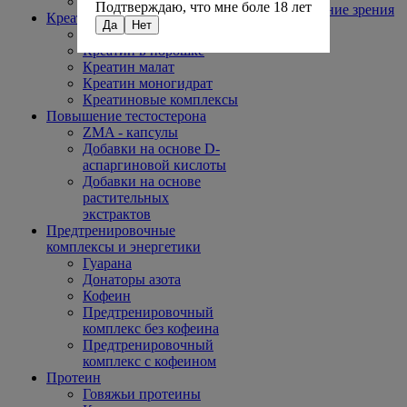
Жидкий
Подтверждаю, что мне боле 18 лет
Улучшение зрения
Креатин
Да
Нет
Креатин в капсулах
Креатин в порошке
Креатин малат
Креатин моногидрат
Креатиновые комплексы
Повышение тестостерона
ZMA - капсулы
Добавки на основе D-
аспаргиновой кислоты
Добавки на основе
растительных
экстрактов
Предтренировочные
комплексы и энергетики
Гуарана
Донаторы азота
Кофеин
Предтренировочный
комплекс без кофеина
Предтренировочный
комплекс с кофеином
Протеин
Говяжьи протеины